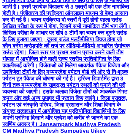
प्रतियोगिता कक्षा 9वीं से 12वीं तक के छात्रों के लिए आयोजित की
जाती है। इसमें प्रत्येक विद्यालय से 3 छात्रों की एक टीम नामांकित
होती है। पंजीकरण की प्रक्रिया ऑनलाइन माध्यम से बेहद आसान
कर दी गई है। चयन प्रक्रिया दो स्तरों में पूरी होगी पहला राउंड
लिखित परीक्षा के रूप में होगा, जिसमें सभी नामांकित टीमें भाग लेंगी।
लिखित परीक्षा के आधार पर शीर्ष 6 टीमों का चयन कर दूसरे राउंड
के लिए बुलाया जाएगा। दूसरा राउंड मल्टीमीडिया क्विज होगा जो
कौन बनेगा करोड़पति की तर्ज पर ऑडियो-वीडियो आधारित रोमांचक
राउंड रहेगा। जिला स्तर पर प्रथम स्थान प्राप्त करने वाली टीम
भोपाल में आयोजित होने वाली राज्य स्तरीय प्रतियोगिता के लिए
क्वालीफाई करेगी। विजेताओं को मिलेगा आकर्षक पैकेज विजेता और
उपविजेता टीमों के लिए मध्यप्रदेश पर्यटन बोर्ड की ओर से निःशुल्क
पर्यटन टूर पैकेज की घोषणा की गई है। टूरिज्म डिपार्टमेंट द्वारा 3
दिनों तक मध्यप्रदेश के खूबसूरत पर्यटन स्थलों को घुमाने की पूरी
व्यवस्था की जाएगी। इसके अलावा विजेता टीमों को आकर्षक गिफ्ट
कूपन और कई अन्य उपहार भी प्रदान किए जाएंगे। जिला पुरातत्व,
पर्यटन एवं संस्कृति परिषद, जिला प्रशासन और शिक्षा विभाग के
संयुक्त तत्वावधान में आयोजित यह प्रतियोगिता विद्यार्थियों के लिए
अपनी प्रतिभा दिखाने और प्रदेश को करीब से जानने का एक
स्वर्णिम अवसर है। Jansampark Madhya Pradesh
CM Madhya Pradesh Sampatiya Uikey