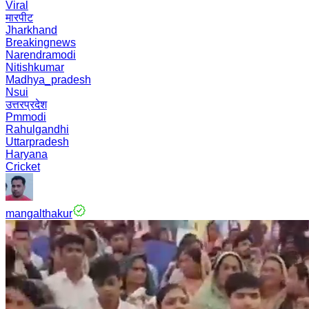
Viral
मारपीट
Jharkhand
Breakingnews
Narendramodi
Nitishkumar
Madhya_pradesh
Nsui
उत्तरप्रदेश
Pmmodi
Rahulgandhi
Uttarpradesh
Haryana
Cricket
mangalthakur