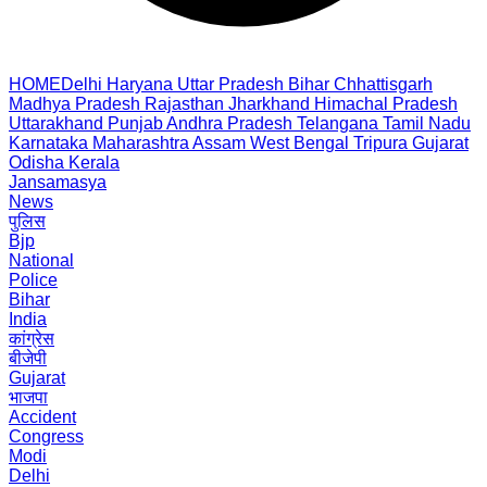
HOME
Delhi
Haryana
Uttar Pradesh
Bihar
Chhattisgarh
Madhya Pradesh
Rajasthan
Jharkhand
Himachal Pradesh
Uttarakhand
Punjab
Andhra Pradesh
Telangana
Tamil Nadu
Karnataka
Maharashtra
Assam
West Bengal
Tripura
Gujarat
Odisha
Kerala
Jansamasya
News
पुलिस
Bjp
National
Police
Bihar
India
कांग्रेस
बीजेपी
Gujarat
भाजपा
Accident
Congress
Modi
Delhi