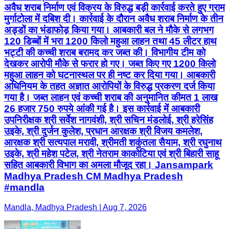
अवैध शराब निर्माण एवं विक्रय के विरुद्ध बड़ी कार्रवाई करते हुए ग्राम
मुर्गाटोला में दबिश दी। कार्रवाई के दौरान अवैध शराब निर्माण के तीन
अड्डों का भंडाफोड़ किया गया। आबकारी बल ने मौके से लगभग
120 डिब्बों में भरा 1200 किलो महुआ लाहन तथा 45 लीटर हाथ
भट्टी की कच्ची शराब बरामद कर जब्त की। विभागीय टीम को
देखकर आरोपी मौके से फरार हो गए। जब्त किए गए 1200 किलो
महुआ लाहन को घटनास्थल पर ही नष्ट कर दिया गया। आबकारी
अधिनियम के तहत अज्ञात आरोपियों के विरुद्ध प्रकरण दर्ज किया
गया है। जब्त लाहन एवं कच्ची शराब की अनुमानित कीमत 1 लाख
26 हजार 750 रुपये आंकी गई है। इस कार्रवाई में आबकारी
उपनिरीक्षक श्री सर्वेश नागवंशी, श्री सचिन मंडलोई, श्री हरेसिंह
उइके, श्री दुर्जन कुलेश, प्रधान आरक्षक श्री विजय कमलेश,
आरक्षक श्री सत्यपाल मरावी, श्रीमती शकुंतला सैयाम, श्री रघुनाथ
उइके, श्री महेश पटेल, श्री नेतराम काकोटिया एवं श्री बिहारी साहू
सहित आबकारी विभाग का अमला मौजूद रहा। Jansampark
Madhya Pradesh CM Madhya Pradesh
#mandla
Mandla, Madhya Pradesh | Aug 7, 2026