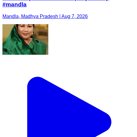
#mandla
Mandla, Madhya Pradesh | Aug 7, 2026