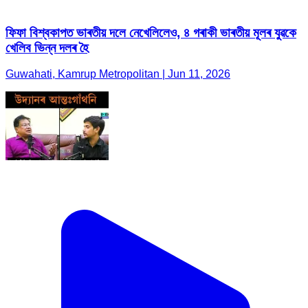
ফিফা বিশ্বকাপত ভাৰতীয় দলে নেখেলিলেও, ৪ গৰাকী ভাৰতীয় মূলৰ যুৱকে
খেলিব ভিন্ন দলৰ হৈ
Guwahati, Kamrup Metropolitan | Jun 11, 2026