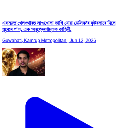
এসময়ত খেলপথাৰত লাওখোলা ভাগি যোৱা মেক্সিক'ৰ ফুটবলাৰে দিলে
মূৰেৰে গ'ল, এক অনুপ্ৰেৰণামূলক কাহিনী.
Guwahati, Kamrup Metropolitan | Jun 12, 2026