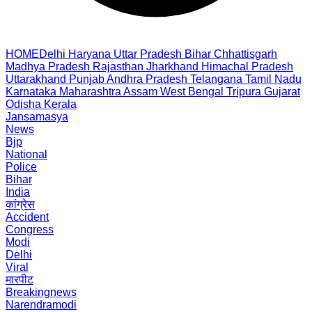
HOME
Delhi
Haryana
Uttar Pradesh
Bihar
Chhattisgarh
Madhya Pradesh
Rajasthan
Jharkhand
Himachal Pradesh
Uttarakhand
Punjab
Andhra Pradesh
Telangana
Tamil Nadu
Karnataka
Maharashtra
Assam
West Bengal
Tripura
Gujarat
Odisha
Kerala
Jansamasya
News
Bjp
National
Police
Bihar
India
कांग्रेस
Accident
Congress
Modi
Delhi
Viral
मारपीट
Breakingnews
Narendramodi