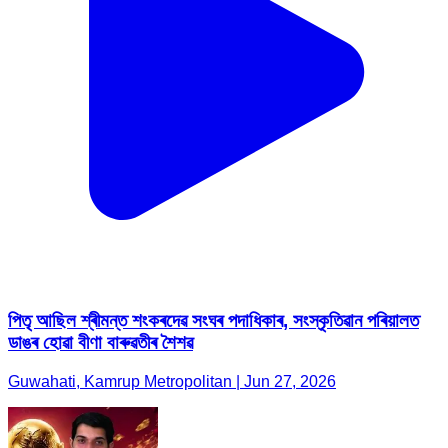
পিতৃ আছিল শ্ৰীমন্ত শংকৰদেৱ সংঘৰ পদাধিকাৰ, সংস্কৃতিৱান পৰিয়ালত
ডাঙৰ হোৱা বীণা বাৰুৱতীৰ শৈশৱ
Guwahati, Kamrup Metropolitan | Jun 27, 2026