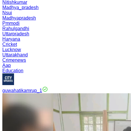
Nitishkumar
Madhya_pradesh
Nsui
Madhyapradesh
Pmmodi
Rahulgandhi
Uttarpradesh
Haryana
Cricket
Lucknow
Uttarakhand
Crimenews
Aap
Education
guwahatikamrup_1