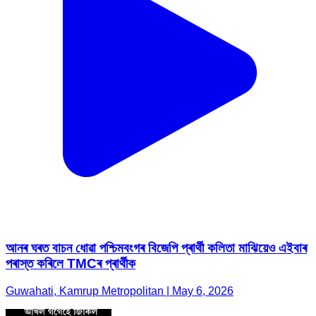
আনৰ ঘৰত বাচন ধোৱা পশ্চিমবংগৰ বিজেপি প্ৰাৰ্থী কলিতা মাঝিয়েও এইবাৰ
পৰাস্ত কৰিলে TMCৰ প্ৰাৰ্থীক
Guwahati, Kamrup Metropolitan | May 6, 2026