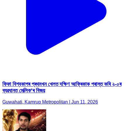
ফিফা বিশ্বকাপৰ প্ৰথমখন খেলত দক্ষিণ আফ্ৰিকাক পৰাস্ত কৰি ২-০ৰ
ব্যৱধানত মেক্সিক'ৰ বিজয়
Guwahati, Kamrup Metropolitan | Jun 11, 2026