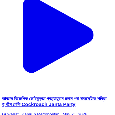
ভাৰতত বিজেপিক ভোটযুদ্ধত প্ৰত্যাহ্বান জনাব পৰা ৰাজনৈতিক শক্তি
হ'বগৈ নেকি Cockroach Janta Party
Guwahati, Kamrup Metropolitan | May 21, 2026