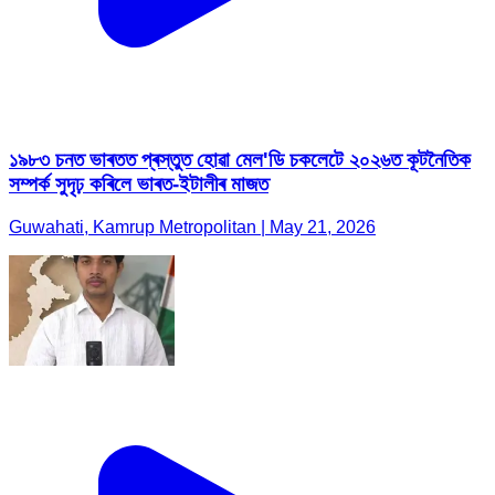
১৯৮৩ চনত ভাৰতত প্ৰস্তুত হোৱা মেল'ডি চকলেটে ২০২৬ত কূটনৈতিক
সম্পৰ্ক সুদৃঢ় কৰিলে ভাৰত-ইটালীৰ মাজত
Guwahati, Kamrup Metropolitan | May 21, 2026