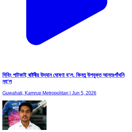
দিহিং পাটকাই ৰাষ্ট্ৰীয় উদ্যান ঘোষণা হ'ল, কিন্তু উপযুক্ত আন্তঃগাঁথনি
নহ'ল
Guwahati, Kamrup Metropolitan | Jun 5, 2026