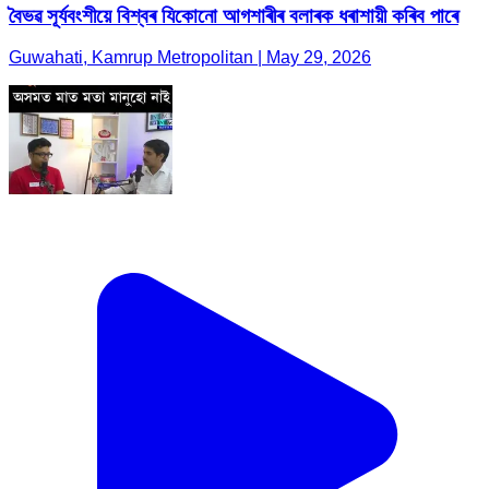
বৈভৱ সূৰ্যবংশীয়ে বিশ্বৰ যিকোনো আগশাৰীৰ বলাৰক ধৰাশায়ী কৰিব পাৰে
Guwahati, Kamrup Metropolitan | May 29, 2026