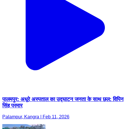
पालमपुर: अधूरे अस्पताल का उद्घाटन जनता के साथ छल: विपिन
सिंह परमार
Palampur, Kangra | Feb 11, 2026