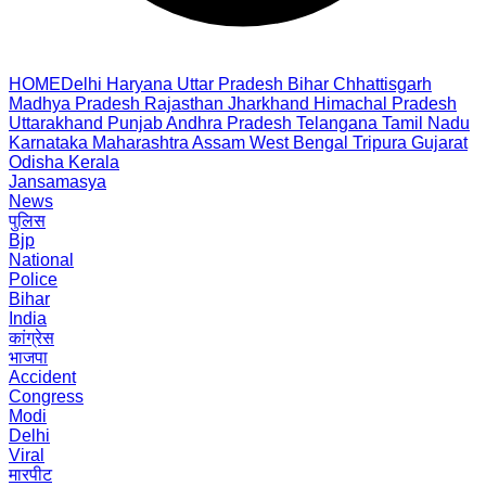
HOME
Delhi
Haryana
Uttar Pradesh
Bihar
Chhattisgarh
Madhya Pradesh
Rajasthan
Jharkhand
Himachal Pradesh
Uttarakhand
Punjab
Andhra Pradesh
Telangana
Tamil Nadu
Karnataka
Maharashtra
Assam
West Bengal
Tripura
Gujarat
Odisha
Kerala
Jansamasya
News
पुलिस
Bjp
National
Police
Bihar
India
कांग्रेस
भाजपा
Accident
Congress
Modi
Delhi
Viral
मारपीट