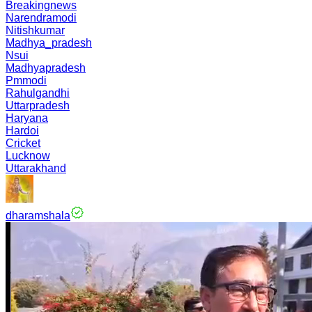
Breakingnews
Narendramodi
Nitishkumar
Madhya_pradesh
Nsui
Madhyapradesh
Pmmodi
Rahulgandhi
Uttarpradesh
Haryana
Hardoi
Cricket
Lucknow
Uttarakhand
dharamshala