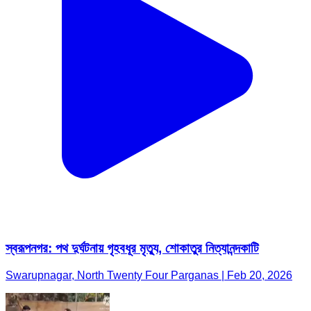
স্বরূপনগর: পথ দুর্ঘটনায় গৃহবধূর মৃত্যু, শোকাতুর নিত্যানন্দকাটি
Swarupnagar, North Twenty Four Parganas | Feb 20, 2026