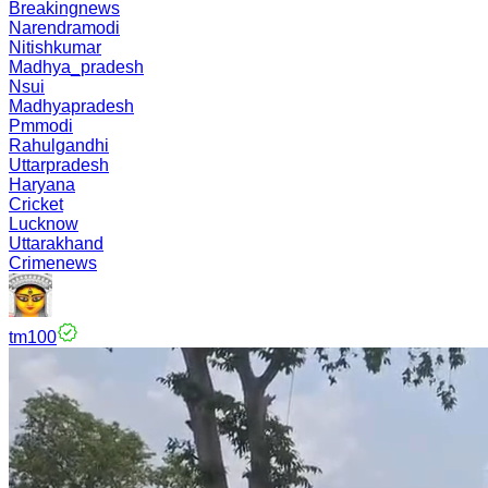
Breakingnews
Narendramodi
Nitishkumar
Madhya_pradesh
Nsui
Madhyapradesh
Pmmodi
Rahulgandhi
Uttarpradesh
Haryana
Cricket
Lucknow
Uttarakhand
Crimenews
tm100