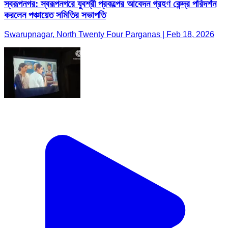
স্বরূপনগর: স্বরূপনগরে যুবশ্রী প্রকল্পের আবেদন গ্রহণ কেন্দ্র পরিদর্শন
করলেন পঞ্চায়েত সমিতির সভাপতি
Swarupnagar, North Twenty Four Parganas | Feb 18, 2026