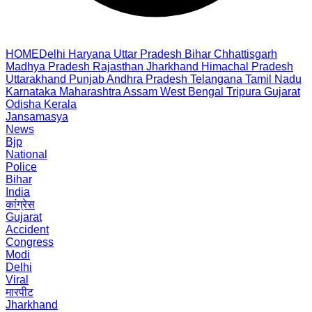
HOME
Delhi
Haryana
Uttar Pradesh
Bihar
Chhattisgarh
Madhya Pradesh
Rajasthan
Jharkhand
Himachal Pradesh
Uttarakhand
Punjab
Andhra Pradesh
Telangana
Tamil Nadu
Karnataka
Maharashtra
Assam
West Bengal
Tripura
Gujarat
Odisha
Kerala
Jansamasya
News
Bjp
National
Police
Bihar
India
कांग्रेस
Gujarat
Accident
Congress
Modi
Delhi
Viral
मारपीट
Jharkhand