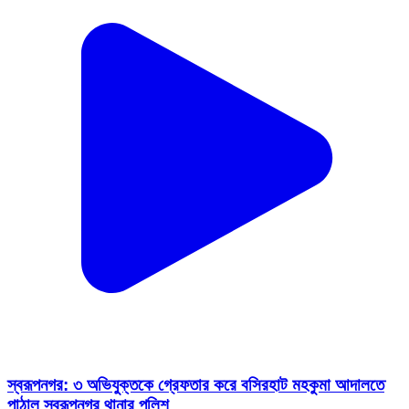
স্বরূপনগর: ৩ অভিযুক্তকে গ্রেফতার করে বসিরহাট মহকুমা আদালতে
পাঠাল স্বরূপনগর থানার পুলিশ