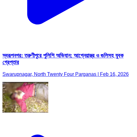
স্বরূপনগর: তরুণীপুরে পুলিশি অভিযান: আগ্নেয়াস্ত্র ও গুলিসহ যুবক
গ্রেপ্তার
Swarupnagar, North Twenty Four Parganas | Feb 16, 2026