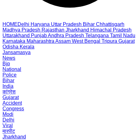
HOME
Delhi
Haryana
Uttar Pradesh
Bihar
Chhattisgarh
Madhya Pradesh
Rajasthan
Jharkhand
Himachal Pradesh
Uttarakhand
Punjab
Andhra Pradesh
Telangana
Tamil Nadu
Karnataka
Maharashtra
Assam
West Bengal
Tripura
Gujarat
Odisha
Kerala
Jansamasya
News
Bjp
National
Police
Bihar
India
कांग्रेस
Gujarat
Accident
Congress
Modi
Delhi
Viral
मारपीट
Jharkhand