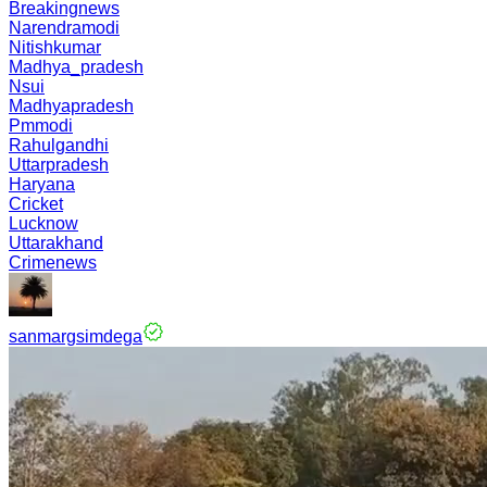
Breakingnews
Narendramodi
Nitishkumar
Madhya_pradesh
Nsui
Madhyapradesh
Pmmodi
Rahulgandhi
Uttarpradesh
Haryana
Cricket
Lucknow
Uttarakhand
Crimenews
sanmargsimdega