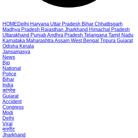
HOME
Delhi
Haryana
Uttar Pradesh
Bihar
Chhattisgarh
Madhya Pradesh
Rajasthan
Jharkhand
Himachal Pradesh
Uttarakhand
Punjab
Andhra Pradesh
Telangana
Tamil Nadu
Karnataka
Maharashtra
Assam
West Bengal
Tripura
Gujarat
Odisha
Kerala
Jansamasya
News
Bjp
National
Police
Bihar
India
कांग्रेस
Gujarat
Accident
Congress
Modi
Delhi
Viral
मारपीट
Jharkhand