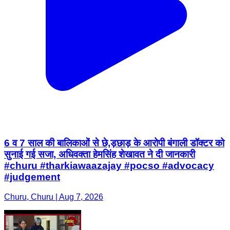
6 व 7 साल की बालिकाओं से छे,ड़छाड़ के आरोपी बंगाली डॉक्टर को
सुनाई गई सजा, अधिवक्ता हेमसिंह शेखावत ने दी जानकारी
#churu #tharkiawaazajay #pocso #advocacy
#judgement
Churu, Churu | Aug 7, 2026