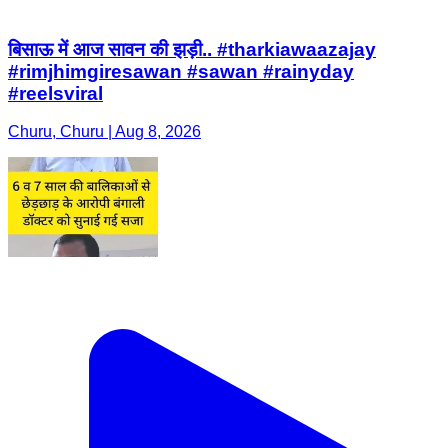
बिसाऊ में आज सावन की झड़ी.. #tharkiawaazajay
#rimjhimgiresawan #sawan #rainyday
#reelsviral
Churu, Churu | Aug 8, 2026