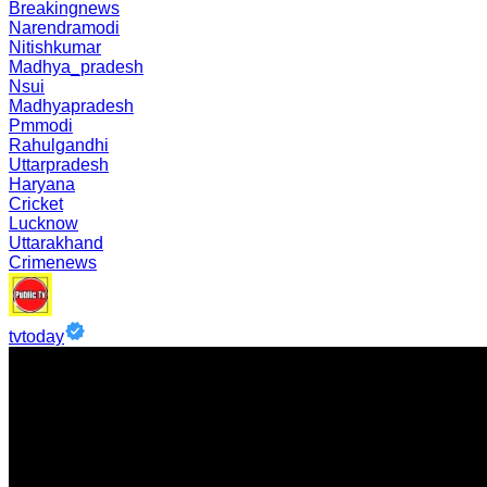
Breakingnews
Narendramodi
Nitishkumar
Madhya_pradesh
Nsui
Madhyapradesh
Pmmodi
Rahulgandhi
Uttarpradesh
Haryana
Cricket
Lucknow
Uttarakhand
Crimenews
tvtoday