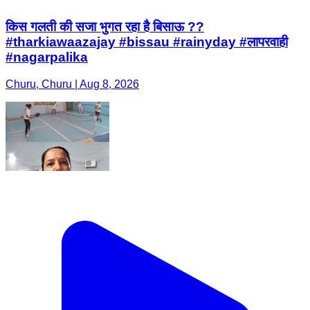
किस गलती की सजा भुगत रहा है बिसाऊ ??
#tharkiawaazajay #bissau #rainyday #लापरवाही
#nagarpalika
Churu, Churu | Aug 8, 2026