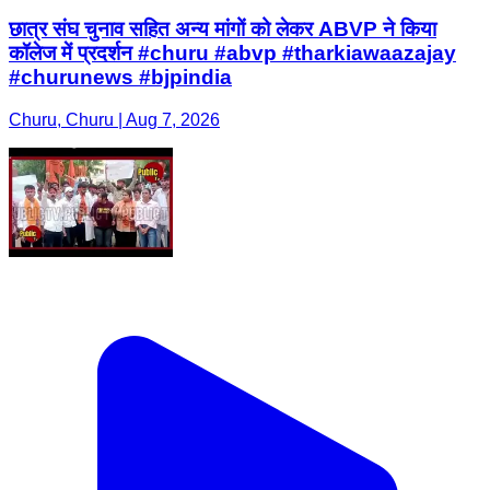
छात्र संघ चुनाव सहित अन्य मांगों को लेकर ABVP ने किया
कॉलेज में प्रदर्शन #churu #abvp #tharkiawaazajay
#churunews #bjpindia
Churu, Churu | Aug 7, 2026