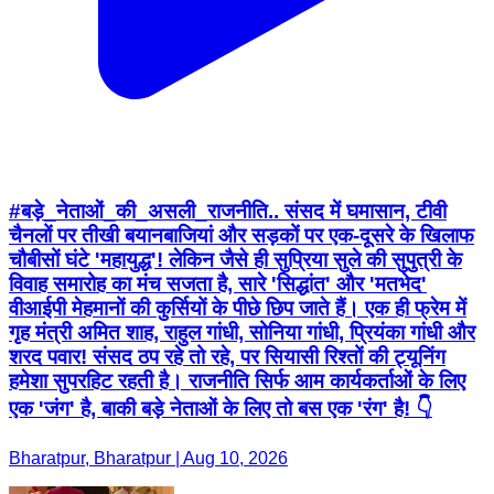
#बड़े_नेताओं_की_असली_राजनीति.. संसद में घमासान, टीवी
चैनलों पर तीखी बयानबाजियां और सड़कों पर एक-दूसरे के खिलाफ
चौबीसों घंटे 'महायुद्ध'! लेकिन जैसे ही सुप्रिया सुले की सुपुत्री के
विवाह समारोह का मंच सजता है, सारे 'सिद्धांत' और 'मतभेद'
वीआईपी मेहमानों की कुर्सियों के पीछे छिप जाते हैं। एक ही फ्रेम में
गृह मंत्री अमित शाह, राहुल गांधी, सोनिया गांधी, प्रियंका गांधी और
शरद पवार! संसद ठप रहे तो रहे, पर सियासी रिश्तों की ट्यूनिंग
हमेशा सुपरहिट रहती है। राजनीति सिर्फ आम कार्यकर्ताओं के लिए
एक 'जंग' है, बाकी बड़े नेताओं के लिए तो बस एक 'रंग' है! 👇
Bharatpur, Bharatpur | Aug 10, 2026