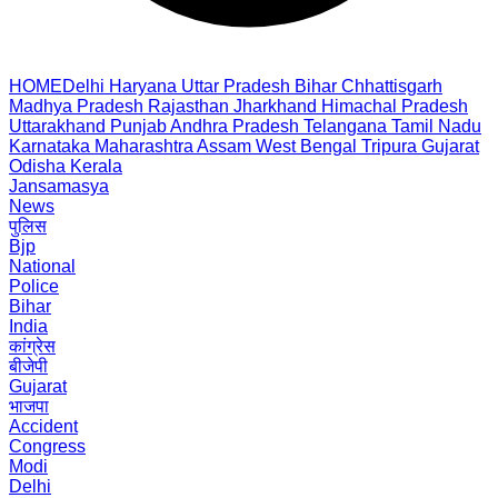
HOME
Delhi
Haryana
Uttar Pradesh
Bihar
Chhattisgarh
Madhya Pradesh
Rajasthan
Jharkhand
Himachal Pradesh
Uttarakhand
Punjab
Andhra Pradesh
Telangana
Tamil Nadu
Karnataka
Maharashtra
Assam
West Bengal
Tripura
Gujarat
Odisha
Kerala
Jansamasya
News
पुलिस
Bjp
National
Police
Bihar
India
कांग्रेस
बीजेपी
Gujarat
भाजपा
Accident
Congress
Modi
Delhi