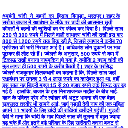
#महंगी_चांदी_ने_बहनों_का_हिसाब_बिगाड़ा.. भरतपुर। शहर के
सर्राफा बाजार में रक्षाबंधन के मौके पर चांदी की आसमान छूती
कीमतों ने बहनों की खुशियों का रंग फीका कर दिया है। पिछले साल
250 से 300 रुपये में मिलने वाली साधारण चांदी की राखी इस बार
800 से 1200 रुपये तक बिक रही है, जिससे व्यापार में करीब 70
प्रतिशत की भारी गिरावट आई है। अधिकांश लोग दुकानों पर भाव
पूछकर ही लौट रहे हैं। ज्वेलर्स के अनुसार, 500 रुपये से कम में
टिकाऊ राखी बनाना नामुमकिन हो गया है, क्योंकि 2 ग्राम चांदी की
मूल लागत ही 500 रुपये के करीब बैठती है। शहर के प्रसिद्ध
ज्वेलर्स राजकुमार तिलकधारी का कहना है कि, पिछले साल जहां
रक्षाबंधन पर उनका 3 से 4 लाख रुपये का कारोबार हुआ था, वहीं
इस साल यह बिक्री महज 15 से 20 हजार रुपये तक सिमट कर रह
गई है। हालांकि, बाजार के इस निराशाजनक माहौल के बीच भाई-
बहन के पवित्र प्रेम और त्योहार की अटूट भावना की एक बेहद
खूबसूरत तस्वीर भी सामने आई, जहां गुड्डी देवी नाम की एक महिला
अपने 11 भाइयों के लिए चांदी की राखियां खरीदने पहुंचीं। गुड्डी
देवी ने माना कि चांदी के भाव पिछले साल की तुलना में बहुत ज्यादा
बढ़ चुके हैं और इतने बड़े परिवार के लिए खरीदारी करना बजट से