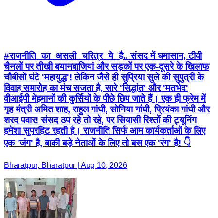
#राजनीति_का_असली_चरित्र_ये_है.. संसद में घमासान, टीवी
चैनलों पर तीखी बयानबाजियां और सड़कों पर एक-दूसरे के खिलाफ
चौबीसों घंटे 'महायुद्ध'! लेकिन जैसे ही सुप्रिया सुले की सुपुत्री के
विवाह समारोह का मंच सजता है, सारे 'सिद्धांत' और 'मतभेद'
वीआईपी मेहमानों की कुर्सियों के पीछे छिप जाते हैं। एक ही फ्रेम में
गृह मंत्री अमित शाह, राहुल गांधी, सोनिया गांधी, प्रियंका गांधी और
शरद पवार! संसद ठप रहे तो रहे, पर सियासी रिश्तों की ट्यूनिंग
हमेशा सुपरहिट रहती है। राजनीति सिर्फ आम कार्यकर्ताओं के लिए
एक 'जंग' है, बाकी बड़े नेताओं के लिए तो बस एक 'रंग' है! 👇
Bharatpur, Bharatpur | Aug 10, 2026