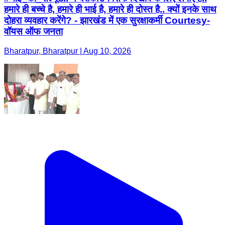
हमारे ही बच्चे है, हमारे ही भाई है, हमारे ही दोस्त है.. क्यों इनके साथ
दोहरा व्यवहार करेंगे? - झारखंड में एक सुरक्षाकर्मी Courtesy-
वॉयस ऑफ जनता
Bharatpur, Bharatpur | Aug 10, 2026