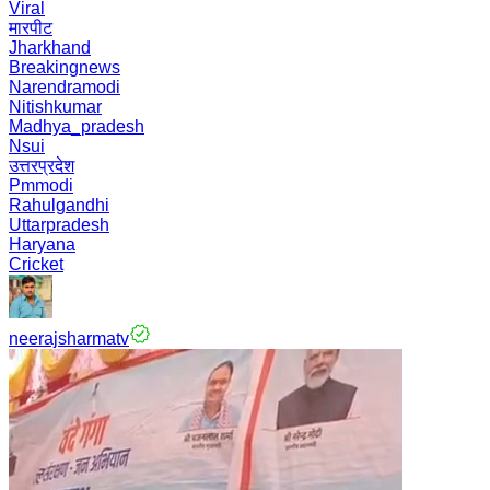
Viral
मारपीट
Jharkhand
Breakingnews
Narendramodi
Nitishkumar
Madhya_pradesh
Nsui
उत्तरप्रदेश
Pmmodi
Rahulgandhi
Uttarpradesh
Haryana
Cricket
neerajsharmatv