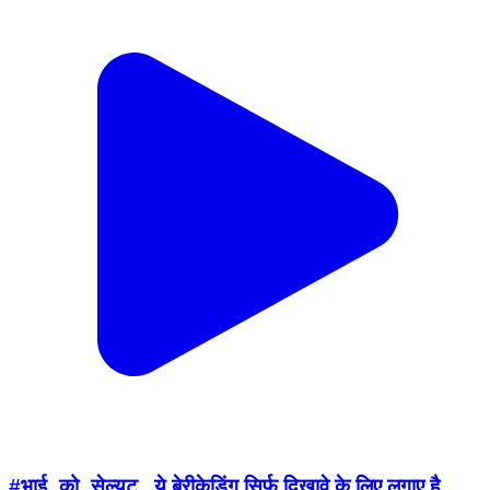
#भाई_को_सेल्यूट.. ये बेरीकेडिंग सिर्फ दिखावे के लिए लगाए है..