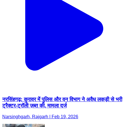
नरसिंहगढ़: कुरावर में पुलिस और वन विभाग ने अवैध लकड़ी से भरी
ट्रैक्टर-ट्रॉली ज़ब्त की, मामला दर्ज
Narsinghgarh, Rajgarh | Feb 19, 2026