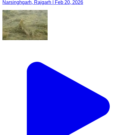
Narsinghgarh, Rajgarh | Feb 20, 2026