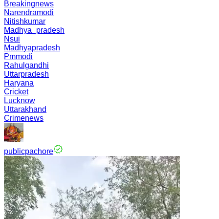
Breakingnews
Narendramodi
Nitishkumar
Madhya_pradesh
Nsui
Madhyapradesh
Pmmodi
Rahulgandhi
Uttarpradesh
Haryana
Cricket
Lucknow
Uttarakhand
Crimenews
publicpachore