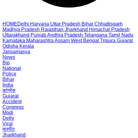
HOME
Delhi
Haryana
Uttar Pradesh
Bihar
Chhattisgarh
Madhya Pradesh
Rajasthan
Jharkhand
Himachal Pradesh
Uttarakhand
Punjab
Andhra Pradesh
Telangana
Tamil Nadu
Karnataka
Maharashtra
Assam
West Bengal
Tripura
Gujarat
Odisha
Kerala
Jansamasya
News
Bjp
National
Police
Bihar
India
कांग्रेस
Gujarat
Accident
Congress
Modi
Delhi
Viral
मारपीट
Jharkhand