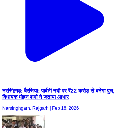
नरसिंहगढ़: बैरसिया: पार्वती नदी पर ₹22 करोड़ से बनेगा पुल,
विधायक मोहन शर्मा ने जताया आभार
Narsinghgarh, Rajgarh | Feb 18, 2026