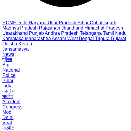
HOME
Delhi
Haryana
Uttar Pradesh
Bihar
Chhattisgarh
Madhya Pradesh
Rajasthan
Jharkhand
Himachal Pradesh
Uttarakhand
Punjab
Andhra Pradesh
Telangana
Tamil Nadu
Karnataka
Maharashtra
Assam
West Bengal
Tripura
Gujarat
Odisha
Kerala
Jansamasya
News
पुलिस
Bjp
National
Police
Bihar
India
कांग्रेस
भाजपा
Accident
Congress
Modi
Delhi
Viral
मारपीट