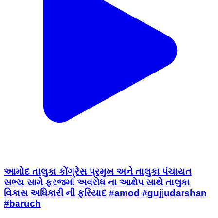
આમોદ તાલુકા કોંગ્રેસ પ્રમુખ અને તાલુકા પંચાયત
સભ્ય સામે ફરજમાં અવરોધ ના આક્ષેપ સાથે તાલુકા
વિકાસ અધિકારી ની ફરિયાદ #amod #gujjudarshan
#baruch