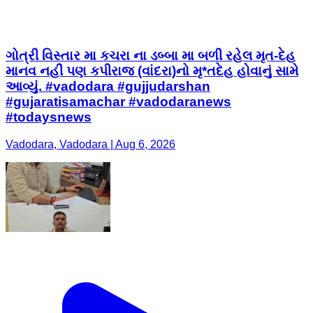
ગોત્રી વિસ્તાર મા કચરા ના ડબ્બા મા બળી રહેલ મૃત-દેહ
માનવ નહીં પણ કપીરાજ (વાંદરા)નો મૃ*તદેહ હોવાનું સામે
આવ્યું. #vadodara #gujjudarshan
#gujaratisamachar #vadodaranews
#todaysnews
Vadodara, Vadodara | Aug 6, 2026