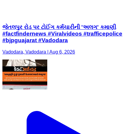
જેતલપુર રોડ પર ટોઈંગ કર્મચારીની 'અલગ' કમાણી
#factfindernews #Viralvideos #trafficepolice
#bjpguajarat #Vadodara
Vadodara, Vadodara | Aug 6, 2026