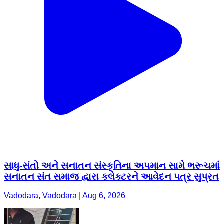
સાધુ-સંતો અને સનાતન સંસ્કૃતિના અપમાન સામે ભરૂચમાં
સનાતન સંત સમાજ દ્વારા કલેક્ટરને આવેદન પત્ર સુપ્રત
Vadodara, Vadodara | Aug 6, 2026