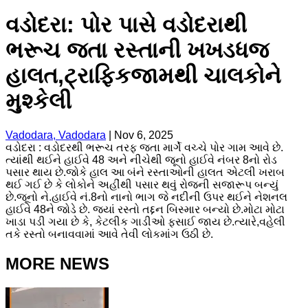
વડોદરા: પોર પાસે વડોદરાથી
ભરૂચ જતા રસ્તાની ખખડધજ
હાલત,ટ્રાફિકજામથી ચાલકોને
મુશ્કેલી
Vadodara, Vadodara
|
Nov 6, 2025
વડોદરા : વડોદરથી ભરૂચ તરફ જતા માર્ગે વચ્ચે પોર ગામ આવે છે.
ત્યાંથી થઈને હાઈવે 48 અને નીચેથી જૂનો હાઈવે નંબર 8નો રોડ
પસાર થાય છે.જોકે હાલ આ બંને રસ્તાઓની હાલત એટલી ખરાબ
થઈ ગઈ છે કે લોકોને અહીંથી પસાર થવું રોજની સજારૂપ બન્યું
છે.જૂનો ને.હાઈવે નં.8નો નાનો ભાગ જે નદીની ઉપર થઈને નેશનલ
હાઈવે 48ને જોડે છે. જ્યાં રસ્તો તદ્દન બિસ્માર બન્યો છે.મોટા મોટા
ખાડા પડી ગયા છે કે, કેટલીક ગાડીઓ ફસાઈ જાય છે.ત્યારે,વહેલી
તકે રસ્તો બનાવવામાં આવે તેવી લોકમાંગ ઉઠી છે.
MORE NEWS