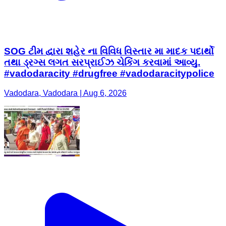
SOG ટીમ દ્વારા શહેર ના વિવિધ વિસ્તાર મા માદક પદાર્થો
તથા ડ્રગ્સ લગત સરપ્રાઈઝ ચેકિંગ કરવામાં આવ્યુ.
#vadodaracity #drugfree #vadodaracitypolice
Vadodara, Vadodara | Aug 6, 2026