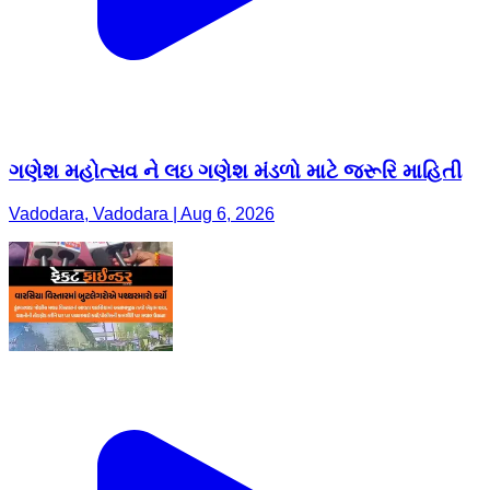
ગણેશ મહોત્સવ ને લઇ ગણેશ મંડળો માટે જરૂરિ માહિતી
Vadodara, Vadodara | Aug 6, 2026