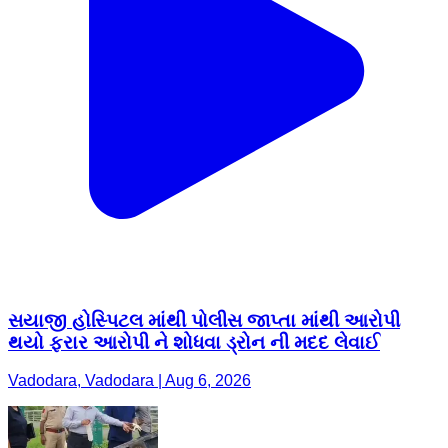
સયાજી હોસ્પિટલ માંથી પોલીસ જાપ્તા માંથી આરોપી
થયો ફરાર આરોપી ને શોધવા ડ્રોન ની મદદ લેવાઈ
Vadodara, Vadodara | Aug 6, 2026