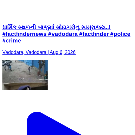
ધાર્મિક સ્થળની બાજુમાં સોદાગરોનું સામ્રાજ્ય..!
#factfindernews #vadodara #factfinder #police
#crime
Vadodara, Vadodara | Aug 6, 2026