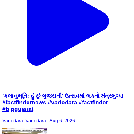
'કલાનુભૂતિ: હું છું ગુજરાતી' ઉત્સવમાં ભક્તો મંત્રમુગ્ધ!
#factfindernews #vadodara #factfinder
#bjpgujarat
Vadodara, Vadodara | Aug 6, 2026