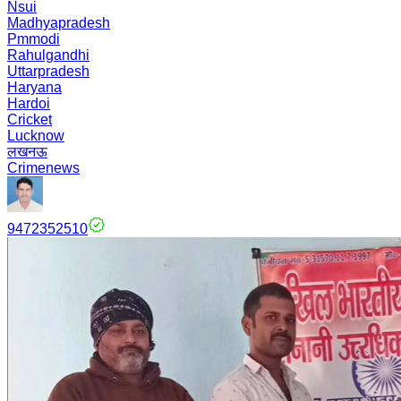
Nsui
Madhyapradesh
Pmmodi
Rahulgandhi
Uttarpradesh
Haryana
Hardoi
Cricket
Lucknow
लखनऊ
Crimenews
9472352510