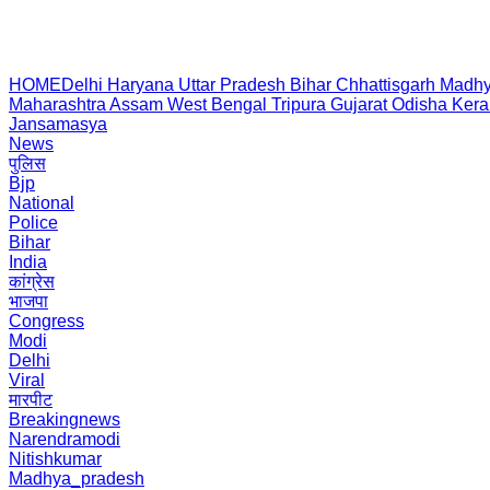
HOME
Delhi
Haryana
Uttar Pradesh
Bihar
Chhattisgarh
Madhy
Maharashtra
Assam
West Bengal
Tripura
Gujarat
Odisha
Kera
Jansamasya
News
पुलिस
Bjp
National
Police
Bihar
India
कांग्रेस
भाजपा
Congress
Modi
Delhi
Viral
मारपीट
Breakingnews
Narendramodi
Nitishkumar
Madhya_pradesh