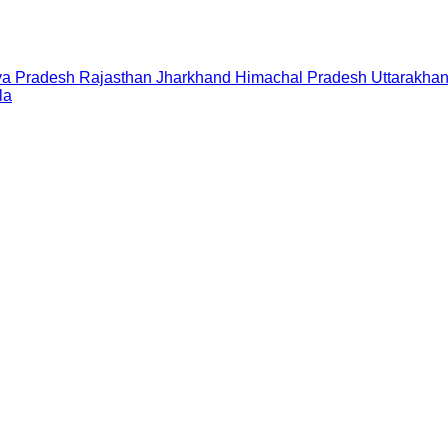
a Pradesh
Rajasthan
Jharkhand
Himachal Pradesh
Uttarakha
la