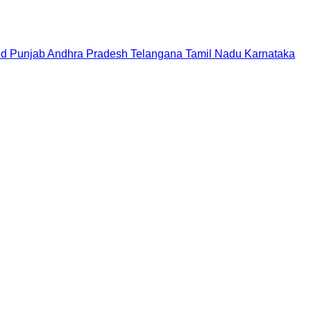
nd
Punjab
Andhra Pradesh
Telangana
Tamil Nadu
Karnataka