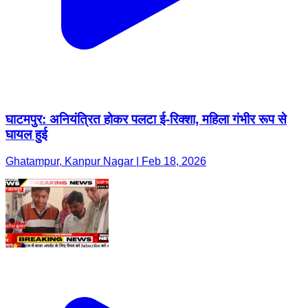
घाटमपुर: अनियंत्रित होकर पलटा ई-रिक्शा, महिला गंभीर रूप से
घायल हुई
Ghatampur, Kanpur Nagar | Feb 18, 2026