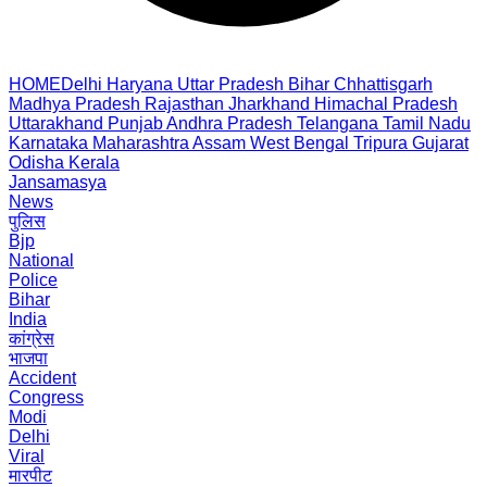
HOME
Delhi
Haryana
Uttar Pradesh
Bihar
Chhattisgarh
Madhya Pradesh
Rajasthan
Jharkhand
Himachal Pradesh
Uttarakhand
Punjab
Andhra Pradesh
Telangana
Tamil Nadu
Karnataka
Maharashtra
Assam
West Bengal
Tripura
Gujarat
Odisha
Kerala
Jansamasya
News
पुलिस
Bjp
National
Police
Bihar
India
कांग्रेस
भाजपा
Accident
Congress
Modi
Delhi
Viral
मारपीट