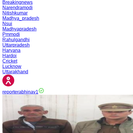
Breakingnews
Narendramodi
Nitishkumar
Madhya_pradesh
Nsui
Madhyapradesh
Pmmodi
Rahulgandhi
Uttarpradesh
Haryana
Hardoi
Cricket
Lucknow
Uttarakhand
reporterabhinav1