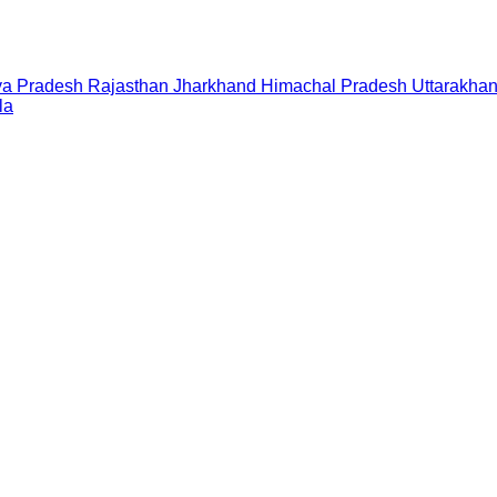
a Pradesh
Rajasthan
Jharkhand
Himachal Pradesh
Uttarakha
la