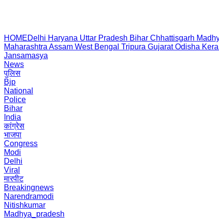
HOME
Delhi
Haryana
Uttar Pradesh
Bihar
Chhattisgarh
Madhy
Maharashtra
Assam
West Bengal
Tripura
Gujarat
Odisha
Kera
Jansamasya
News
पुलिस
Bjp
National
Police
Bihar
India
कांग्रेस
भाजपा
Congress
Modi
Delhi
Viral
मारपीट
Breakingnews
Narendramodi
Nitishkumar
Madhya_pradesh