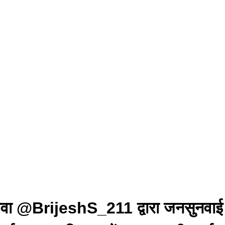
ा @BrijeshS_211 द्वारा जनसुनवाई मे