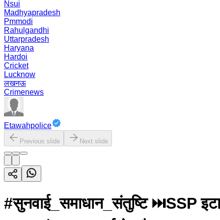
Nsui
Madhyapradesh
Pmmodi
Rahulgandhi
Uttarpradesh
Haryana
Hardoi
Cricket
Lucknow
लखनऊ
Crimenews
Etawahpolice
Previous slide
Next slide
#सुनवाई_समाधान_संतुष्टि ⏭️SSP इटाव