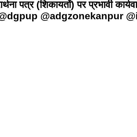
ार्थना पत्र (शिकायतों) पर प्रभावी कार्यवा
@dgpup @adgzonekanpur @i