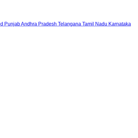
nd
Punjab
Andhra Pradesh
Telangana
Tamil Nadu
Karnataka