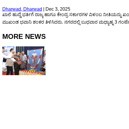
Dharwad, Dharwad
|
Dec 3, 2025
ಖಾಲಿ ಹುದ್ದೆ ಭರ್ತಿಗೆ ರಾಜ್ಯ ಹಾಗೂ ಕೇಂದ್ರ ಸರ್ಕಾರಗಳ ವಿಳಂಬ ನೀತಿಯನ್
ಮುಖಂಡ ಭವಾನಿ ಶಂಕರ ತಿಳಿಸಿದರು. ನಗರದಲ್ಲಿ ಬುಧವಾರ ಮಧ್ಯಾಹ್ನ 3 ಗಂಟೆಗೆ
MORE NEWS