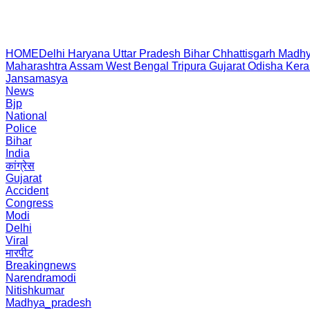
HOME
Delhi
Haryana
Uttar Pradesh
Bihar
Chhattisgarh
Madhy
Maharashtra
Assam
West Bengal
Tripura
Gujarat
Odisha
Kera
Jansamasya
News
Bjp
National
Police
Bihar
India
कांग्रेस
Gujarat
Accident
Congress
Modi
Delhi
Viral
मारपीट
Breakingnews
Narendramodi
Nitishkumar
Madhya_pradesh