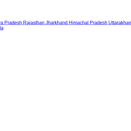
a Pradesh
Rajasthan
Jharkhand
Himachal Pradesh
Uttarakha
la