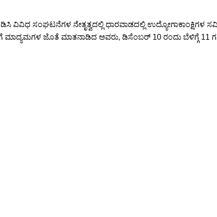
ನು ಖಂಡಿಸಿ ವಿವಿಧ ಸಂಘಟನೆಗಳ ನೇತೃತ್ವದಲ್ಲಿ ಧಾರವಾಡದಲ್ಲಿ ಉದ್ಯೋಗಾಕಾಂಕ್
 ಮಾದ್ಯಮಗಳ ಜೊತೆ ಮಾತನಾಡಿದ ಅವರು, ಡಿಸೆಂಬರ್ 10 ರಂದು ಬೆಳಿಗ್ಗೆ 11 ಗಂಟ