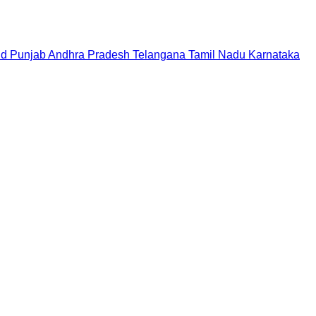
nd
Punjab
Andhra Pradesh
Telangana
Tamil Nadu
Karnataka