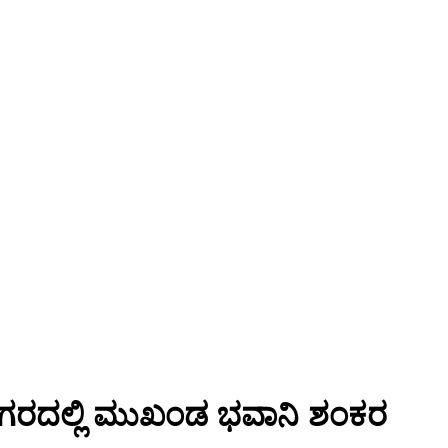
: ನಗರದಲ್ಲಿ ಮುಖಂಡ ಭವಾನಿ ಶಂಕರ