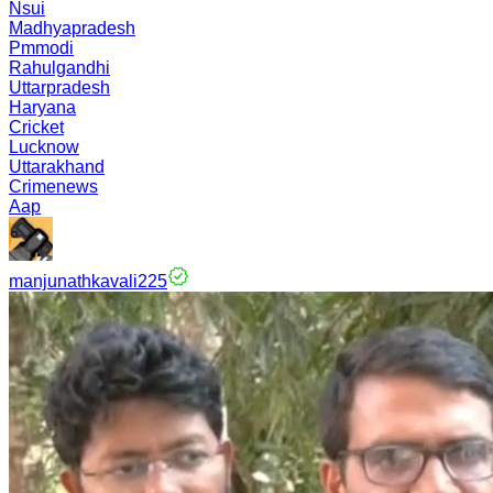
Nsui
Madhyapradesh
Pmmodi
Rahulgandhi
Uttarpradesh
Haryana
Cricket
Lucknow
Uttarakhand
Crimenews
Aap
manjunathkavali225