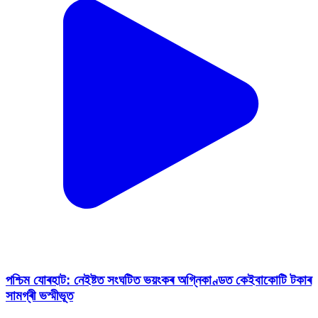
পশ্চিম যোৰহাট: নেইষ্টত সংঘটিত ভয়ংকৰ অগ্নিকাণ্ডত কেইবাকোটি টকাৰ
সামগ্ৰী ভস্মীভূত