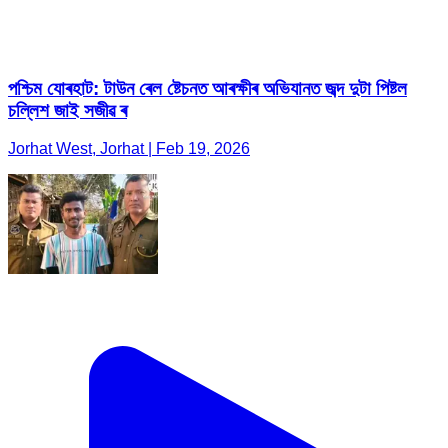
পশ্চিম যোৰহাট: টাউন ৰেল ষ্টেচনত আৰক্ষীৰ অভিযানত জব্দ দুটা পিষ্টল
চল্লিশ জাই সজীৱ ৰ
Jorhat West, Jorhat | Feb 19, 2026