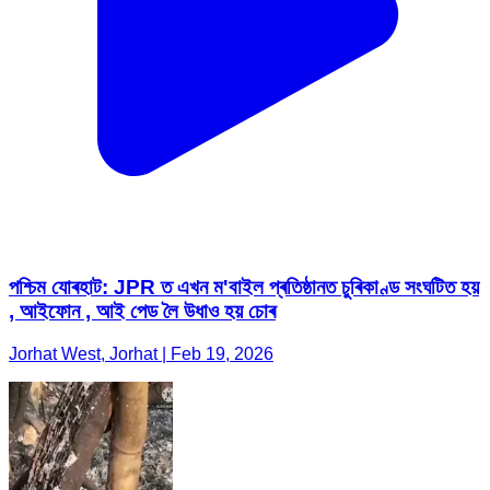
পশ্চিম যোৰহাট: JPR ত এখন ম'বাইল প্ৰতিষ্ঠানত চুৰিকাণ্ড সংঘটিত হয়
, আইফোন , আই পেড লৈ উধাও হয় চোৰ
Jorhat West, Jorhat | Feb 19, 2026