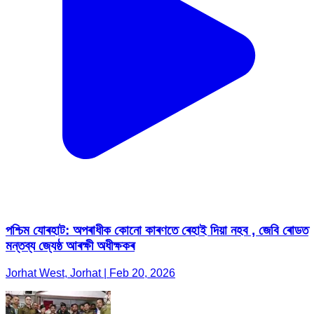
পশ্চিম যোৰহাট: অপৰাধীক কোনো কাৰণতে ৰেহাই দিয়া নহব , জেবি ৰোডত
মন্তব্য জ্যেষ্ঠ আৰক্ষী অধীক্ষকৰ
Jorhat West, Jorhat | Feb 20, 2026