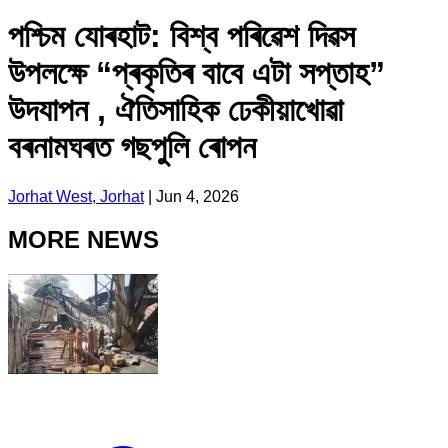
পশ্চিম যোৰহাট: বিশ্ব পৰিৱেশ দিৱস
উপলক্ষে “প্ৰকৃতিৰ বাবে এটা সপ্তাহ”
উদযাপন , ঐতিসাহিক ঢেকীয়াখোৱা
বৰনামঘৰত গছপুলি ৰোপন
Jorhat West, Jorhat
|
Jun 4, 2026
MORE NEWS