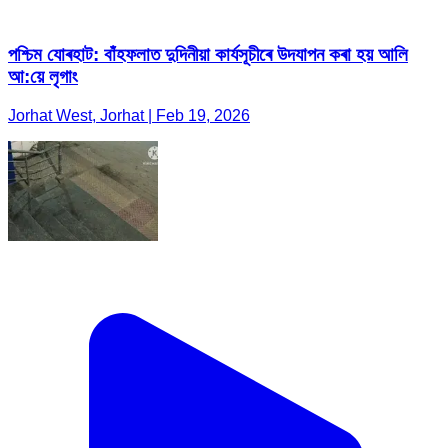
পশ্চিম যোৰহাট: বাঁহফলাত দুদিনীয়া কাৰ্যসূচীৰে উদযাপন কৰা হয় আলি
আ:য়ে লৃগাং
Jorhat West, Jorhat | Feb 19, 2026