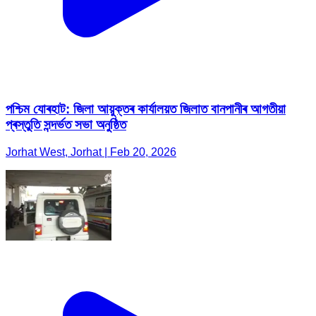
পশ্চিম যোৰহাট: জিলা আয়ুক্তৰ কাৰ্যালয়ত জিলাত বানপানীৰ আগতীয়া
প্ৰস্তুতি সন্দৰ্ভত সভা অনুষ্ঠিত
Jorhat West, Jorhat | Feb 20, 2026