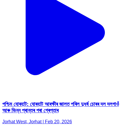
পশ্চিম যোৰহাট: যোৰহাট আৰক্ষীৰ জালত পৰিল দুধৰ্ষ চোৰৰ দল দলগাওঁ
আৰু ভিন্ন প্ৰান্তৰ পৰা গ্ৰেপ্তাৰ
Jorhat West, Jorhat | Feb 20, 2026