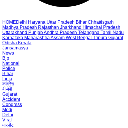
HOME
Delhi
Haryana
Uttar Pradesh
Bihar
Chhattisgarh
Madhya Pradesh
Rajasthan
Jharkhand
Himachal Pradesh
Uttarakhand
Punjab
Andhra Pradesh
Telangana
Tamil Nadu
Karnataka
Maharashtra
Assam
West Bengal
Tripura
Gujarat
Odisha
Kerala
Jansamasya
News
Bjp
National
Police
Bihar
India
कांग्रेस
बीजेपी
Gujarat
Accident
Congress
Modi
Delhi
Viral
मारपीट