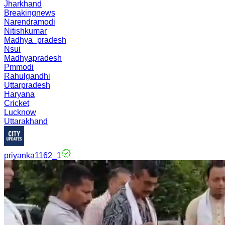
Jharkhand
Breakingnews
Narendramodi
Nitishkumar
Madhya_pradesh
Nsui
Madhyapradesh
Pmmodi
Rahulgandhi
Uttarpradesh
Haryana
Cricket
Lucknow
Uttarakhand
priyanka1162_1