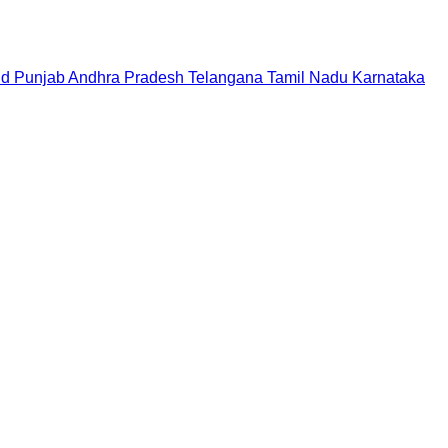
nd
Punjab
Andhra Pradesh
Telangana
Tamil Nadu
Karnataka