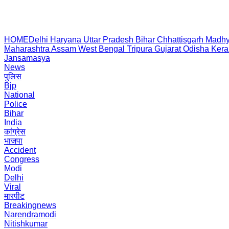
HOME
Delhi
Haryana
Uttar Pradesh
Bihar
Chhattisgarh
Madhy
Maharashtra
Assam
West Bengal
Tripura
Gujarat
Odisha
Kera
Jansamasya
News
पुलिस
Bjp
National
Police
Bihar
India
कांग्रेस
भाजपा
Accident
Congress
Modi
Delhi
Viral
मारपीट
Breakingnews
Narendramodi
Nitishkumar