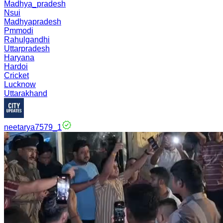
Madhya_pradesh
Nsui
Madhyapradesh
Pmmodi
Rahulgandhi
Uttarpradesh
Haryana
Hardoi
Cricket
Lucknow
Uttarakhand
neetarya7579_1