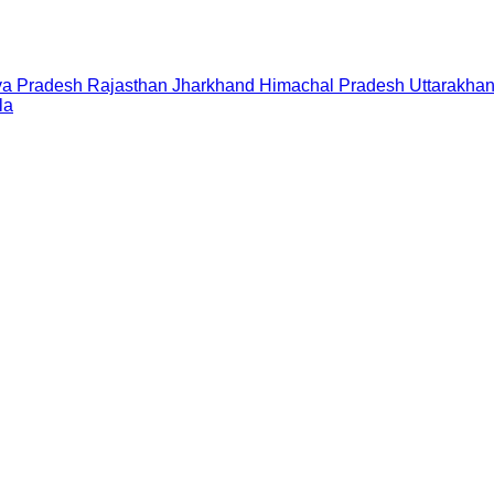
a Pradesh
Rajasthan
Jharkhand
Himachal Pradesh
Uttarakha
la