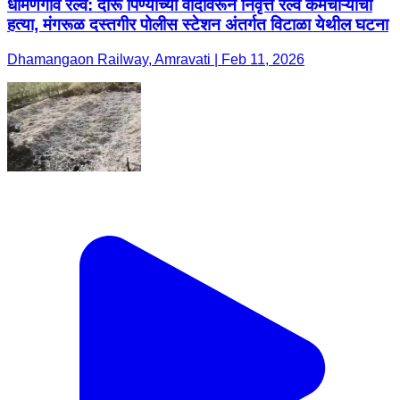
धामणगाव रेल्वे: दारू पिण्याच्या वादावरून निवृत्त रेल्वे कर्मचाऱ्यांची
हत्या, मंगरूळ दस्तगीर पोलीस स्टेशन अंतर्गत विटाळा येथील घटना
Dhamangaon Railway, Amravati | Feb 11, 2026