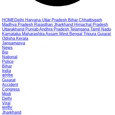
HOME
Delhi
Haryana
Uttar Pradesh
Bihar
Chhattisgarh
Madhya Pradesh
Rajasthan
Jharkhand
Himachal Pradesh
Uttarakhand
Punjab
Andhra Pradesh
Telangana
Tamil Nadu
Karnataka
Maharashtra
Assam
West Bengal
Tripura
Gujarat
Odisha
Kerala
Jansamasya
News
Bjp
National
Police
Bihar
India
कांग्रेस
Gujarat
Accident
Congress
Modi
Delhi
Viral
मारपीट
Jharkhand