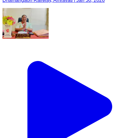
Dhamangaon Railway, Amravati | Jan 30, 2026