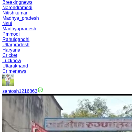
Breakingnews
Narendramodi
Nitishkumar
Madhya_pradesh
Nsui
Madhyapradesh
Pmmodi
Rahulgandhi
Uttarpradesh
Haryana
Cricket
Lucknow
Uttarakhand
Crimenews
santosh1216863