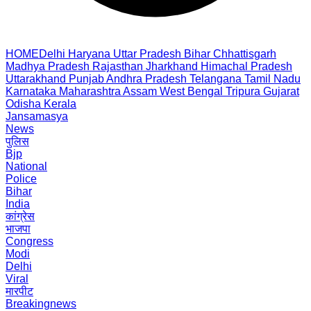
HOME
Delhi
Haryana
Uttar Pradesh
Bihar
Chhattisgarh
Madhya Pradesh
Rajasthan
Jharkhand
Himachal Pradesh
Uttarakhand
Punjab
Andhra Pradesh
Telangana
Tamil Nadu
Karnataka
Maharashtra
Assam
West Bengal
Tripura
Gujarat
Odisha
Kerala
Jansamasya
News
पुलिस
Bjp
National
Police
Bihar
India
कांग्रेस
भाजपा
Congress
Modi
Delhi
Viral
मारपीट
Breakingnews