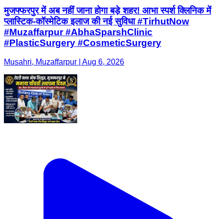
मुजफ्फरपुर में अब नहीं जाना होगा बड़े शहर! आभा स्पर्श क्लिनिक में
प्लास्टिक-कॉस्मेटिक इलाज की नई सुविधा #TirhutNow
#Muzaffarpur #AbhaSparshClinic
#PlasticSurgery #CosmeticSurgery
Musahri, Muzaffarpur | Aug 6, 2026