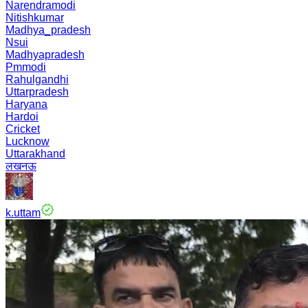
Narendramodi
Nitishkumar
Madhya_pradesh
Nsui
Madhyapradesh
Pmmodi
Rahulgandhi
Uttarpradesh
Haryana
Hardoi
Cricket
Lucknow
Uttarakhand
लखनऊ
k.uttam