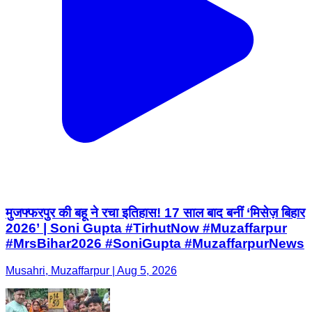
मुजफ्फरपुर की बहू ने रचा इतिहास! 17 साल बाद बनीं ‘मिसेज़ बिहार
2026’ | Soni Gupta #TirhutNow #Muzaffarpur
#MrsBihar2026 #SoniGupta #MuzaffarpurNews
Musahri, Muzaffarpur | Aug 5, 2026