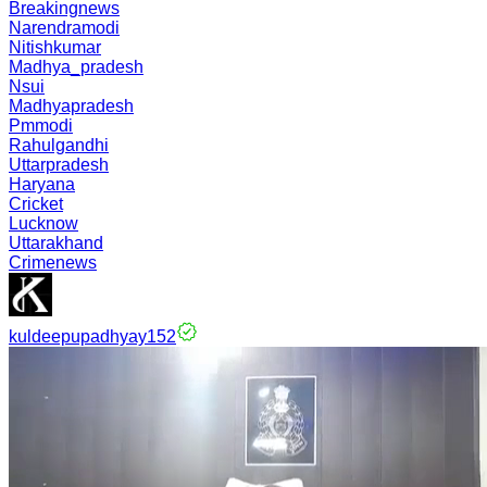
Breakingnews
Narendramodi
Nitishkumar
Madhya_pradesh
Nsui
Madhyapradesh
Pmmodi
Rahulgandhi
Uttarpradesh
Haryana
Cricket
Lucknow
Uttarakhand
Crimenews
kuldeepupadhyay152