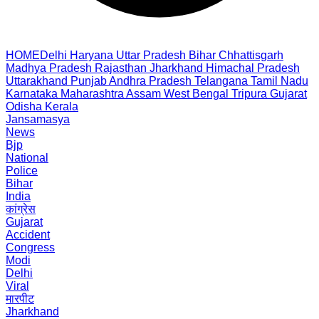
HOME
Delhi
Haryana
Uttar Pradesh
Bihar
Chhattisgarh
Madhya Pradesh
Rajasthan
Jharkhand
Himachal Pradesh
Uttarakhand
Punjab
Andhra Pradesh
Telangana
Tamil Nadu
Karnataka
Maharashtra
Assam
West Bengal
Tripura
Gujarat
Odisha
Kerala
Jansamasya
News
Bjp
National
Police
Bihar
India
कांग्रेस
Gujarat
Accident
Congress
Modi
Delhi
Viral
मारपीट
Jharkhand