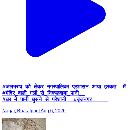
#जलभराव_को_लेकर_नगरपालिका_प्रशासन_आया_हरकत__में
#मंदिर_वाली_गली_से_निकलवाया_पानी__
#घर_में_पानी_घुसने_से_परेशानी__ #बृजनगर_____
Nagar, Bharatpur | Aug 6, 2026