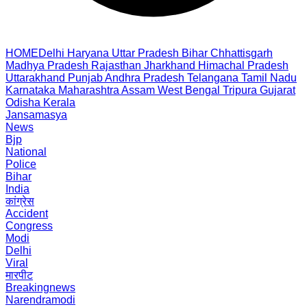
HOME
Delhi
Haryana
Uttar Pradesh
Bihar
Chhattisgarh
Madhya Pradesh
Rajasthan
Jharkhand
Himachal Pradesh
Uttarakhand
Punjab
Andhra Pradesh
Telangana
Tamil Nadu
Karnataka
Maharashtra
Assam
West Bengal
Tripura
Gujarat
Odisha
Kerala
Jansamasya
News
Bjp
National
Police
Bihar
India
कांग्रेस
Accident
Congress
Modi
Delhi
Viral
मारपीट
Breakingnews
Narendramodi