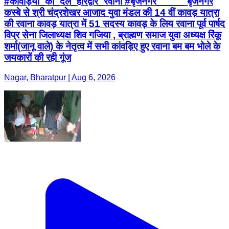
#कावड़ियों_का_दल_हरिद्वार_रवाना #बृजनगर_____ बृजनगर
कस्बे से श्री चंद्रशेखर आजाद युवा मंडल की 14 वीं कावड़ यात्रा
की रवाना कावड़ यात्रा में 51 सदस्य कावड़ के लिय रवाना पूर्व पार्षद
विप्र सेना जिलाध्यक्ष शिव गजिया , ब्राह्मण समाज युवा अध्यक्ष रिंकू
शर्मा(जानू वाले) के नेतृत्व में सभी कांवड़िए हुए रवाना बम बम भोले के
जयकारों की रही गूंज
Nagar, Bharatpur | Aug 6, 2026