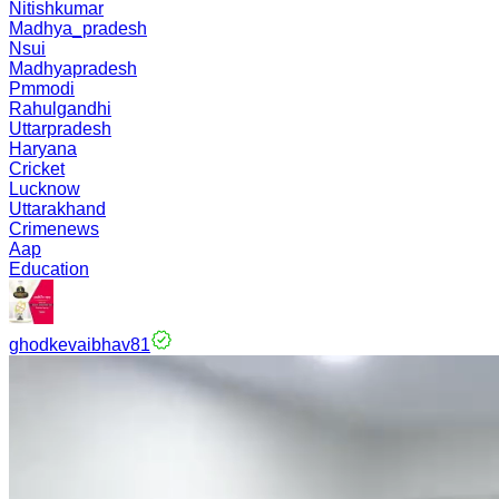
Nitishkumar
Madhya_pradesh
Nsui
Madhyapradesh
Pmmodi
Rahulgandhi
Uttarpradesh
Haryana
Cricket
Lucknow
Uttarakhand
Crimenews
Aap
Education
ghodkevaibhav81