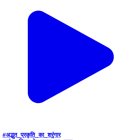
#अद्भुत_प्रकृति_का_श्रृंगार