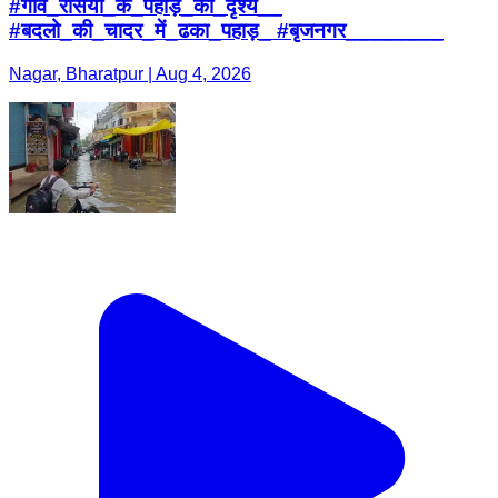
#गांव_रसिया_के_पहाड़_का_दृश्य__
#बदलो_की_चादर_में_ढका_पहाड़_ #बृजनगर________
Nagar, Bharatpur | Aug 4, 2026