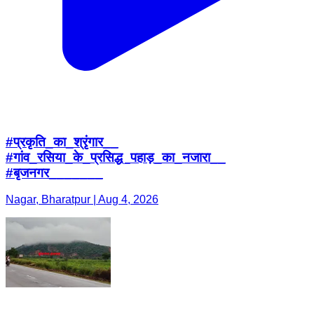
#प्रकृति_का_श्रृंगार__
#गांव_रसिया_के_प्रसिद्ध_पहाड़_का_नजारा__
#बृजनगर_______
Nagar, Bharatpur | Aug 4, 2026