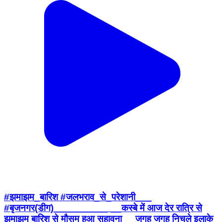
#झमाझम_बारिश #जलभराव_से_परेशानी___
#बृजनगर(डीग)__________ __कस्बे में आज देर रात्रि से
झमाझम बारिश से मौसम हुआ सुहावना __जगह जगह निचले इलाके