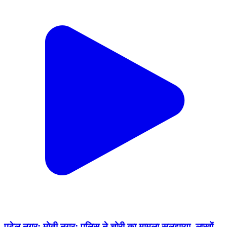
पटेल नगर: मोती नगर: पुलिस ने चोरी का मामला सुलझाया, लाखों