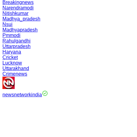
Breakingnews
Narendramodi
Nitishkumar
Madhya_pradesh
Nsui
Madhyapradesh
Pmmodi
Rahulgandhi
Uttarpradesh
Haryana
Cricket
Lucknow
Uttarakhand
Crimenews
newsnetworkindia