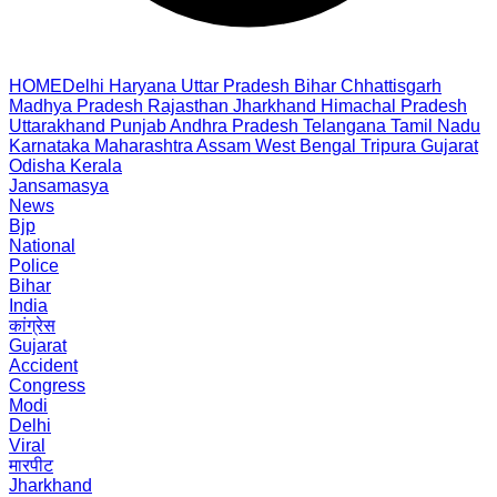
HOME
Delhi
Haryana
Uttar Pradesh
Bihar
Chhattisgarh
Madhya Pradesh
Rajasthan
Jharkhand
Himachal Pradesh
Uttarakhand
Punjab
Andhra Pradesh
Telangana
Tamil Nadu
Karnataka
Maharashtra
Assam
West Bengal
Tripura
Gujarat
Odisha
Kerala
Jansamasya
News
Bjp
National
Police
Bihar
India
कांग्रेस
Gujarat
Accident
Congress
Modi
Delhi
Viral
मारपीट
Jharkhand