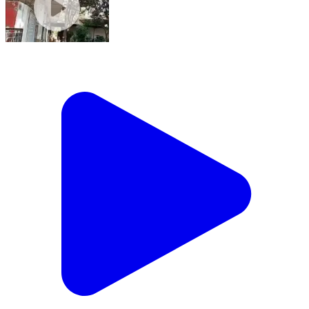
पटेल नगर: ख्याला पुलिस ने 21 आपराधिक मामलों में शामिल शातिर
बदमाश को रघुबीर नगर से गिरफ्तार किया