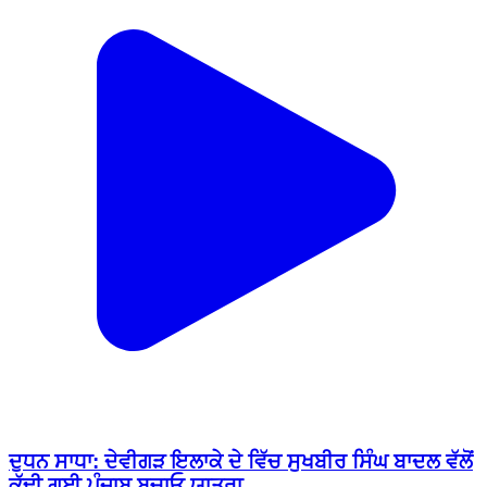
ਦੁਧਨ ਸਾਧਾ: ਦੇਵੀਗੜ ਇਲਾਕੇ ਦੇ ਵਿੱਚ ਸੁਖਬੀਰ ਸਿੰਘ ਬਾਦਲ ਵੱਲੋਂ
ਕੱਢੀ ਗਈ ਪੰਜਾਬ ਬਚਾਓ ਯਾਤਰਾ