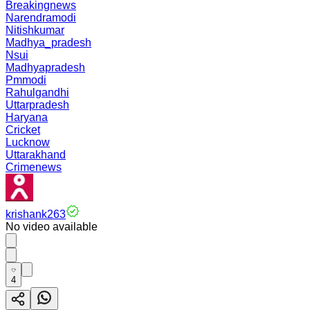
Breakingnews
Narendramodi
Nitishkumar
Madhya_pradesh
Nsui
Madhyapradesh
Pmmodi
Rahulgandhi
Uttarpradesh
Haryana
Cricket
Lucknow
Uttarakhand
Crimenews
krishank263
No video available
4