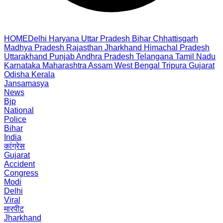
HOME
Delhi
Haryana
Uttar Pradesh
Bihar
Chhattisgarh
Madhya Pradesh
Rajasthan
Jharkhand
Himachal Pradesh
Uttarakhand
Punjab
Andhra Pradesh
Telangana
Tamil Nadu
Karnataka
Maharashtra
Assam
West Bengal
Tripura
Gujarat
Odisha
Kerala
Jansamasya
News
Bjp
National
Police
Bihar
India
कांग्रेस
Gujarat
Accident
Congress
Modi
Delhi
Viral
मारपीट
Jharkhand