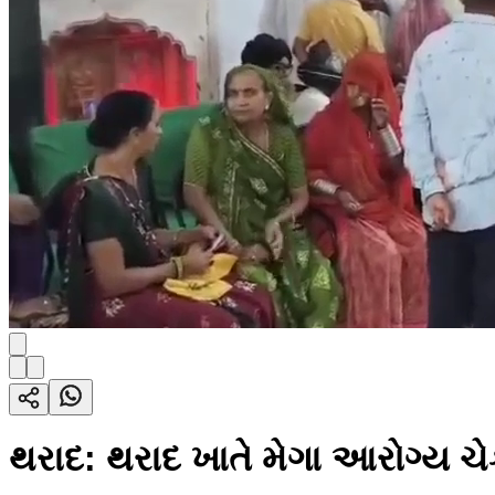
થરાદ: થરાદ ખાતે મેગા આરોગ્ય 