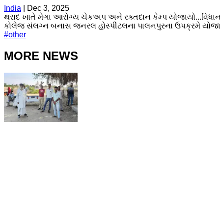
India
|
Dec 3, 2025
થરાદ ખાતે મેગા આરોગ્ય ચેકઅપ અને રક્તદાન કેમ્પ યોજાયો...વિધ
કોલેજ સંલગ્ન બનાસ જનરલ હોસ્પીટલના પાલનપુરના ઉપક્રમે યોજાયો
#
other
MORE NEWS