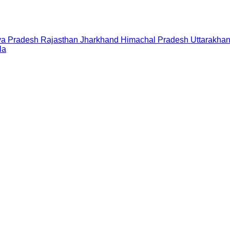
a Pradesh
Rajasthan
Jharkhand
Himachal Pradesh
Uttarakha
la