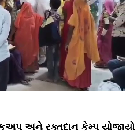
ચેકઅપ અને રક્તદાન કેમ્પ યોજાયો