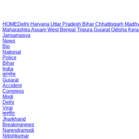
HOME
Delhi
Haryana
Uttar Pradesh
Bihar
Chhattisgarh
Madhy
Maharashtra
Assam
West Bengal
Tripura
Gujarat
Odisha
Kera
Jansamasya
News
Bjp
National
Police
Bihar
India
कांग्रेस
Gujarat
Accident
Congress
Modi
Delhi
Viral
मारपीट
Jharkhand
Breakingnews
Narendramodi
Nitishkumar