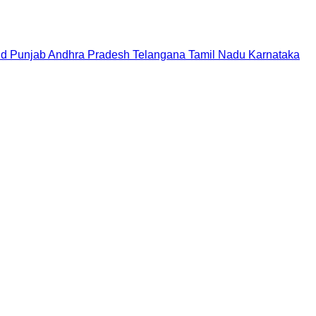
nd
Punjab
Andhra Pradesh
Telangana
Tamil Nadu
Karnataka