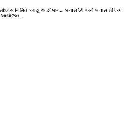
ન્મદિવસ નિમિતે કરાયું આયોજન....બનાસડેરી અને બનાસ મેડિકલ
નુ આયોજન...