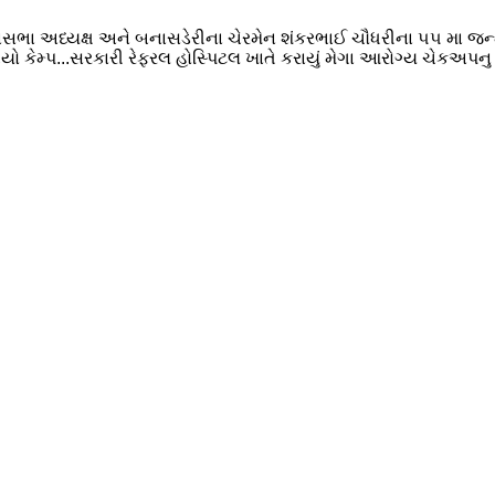
ાનસભા અધ્યક્ષ અને બનાસડેરીના ચેરમેન શંકરભાઈ ચૌધરીના ૫૫ મા જ
 કેમ્પ...સરકારી રેફરલ હોસ્પિટલ ખાતે કરાયું મેગા આરોગ્ય ચેકઅપ