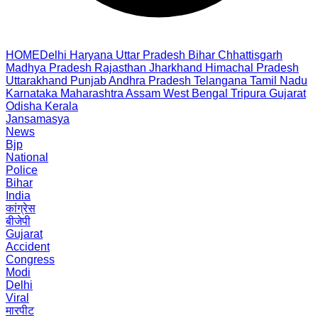
HOME
Delhi
Haryana
Uttar Pradesh
Bihar
Chhattisgarh
Madhya Pradesh
Rajasthan
Jharkhand
Himachal Pradesh
Uttarakhand
Punjab
Andhra Pradesh
Telangana
Tamil Nadu
Karnataka
Maharashtra
Assam
West Bengal
Tripura
Gujarat
Odisha
Kerala
Jansamasya
News
Bjp
National
Police
Bihar
India
कांग्रेस
बीजेपी
Gujarat
Accident
Congress
Modi
Delhi
Viral
मारपीट