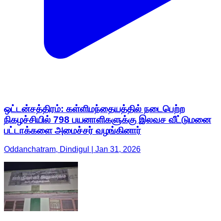
ஒட்டன்சத்திரம்: கள்ளிமந்தையத்தில் நடைபெற்ற
நிகழச்சியில் 798 பயனாளிகளுக்கு இலவச வீட்டுமனை
பட்டாக்களை அமைச்சர் வழங்கினார்
Oddanchatram, Dindigul | Jan 31, 2026