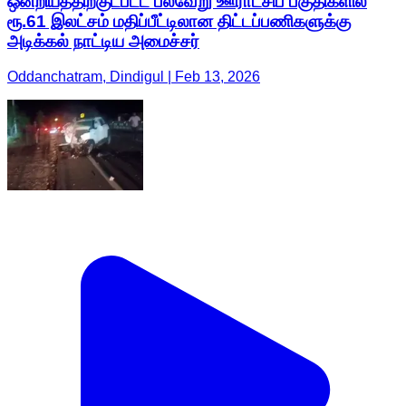
ஒன்றியத்திற்குட்பட்ட பல்வேறு ஊராட்சிப் பகுதிகளில்
ரூ.61 இலட்சம் மதிப்பீட்டிலான திட்டப்பணிகளுக்கு
அடிக்கல் நாட்டிய அமைச்சர்
Oddanchatram, Dindigul | Feb 13, 2026