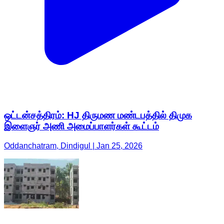
ஒட்டன்சத்திரம்: HJ திருமண மண்டபத்தில் திமுக
இளைஞர் அணி அமைப்பாளர்கள் கூட்டம்
Oddanchatram, Dindigul | Jan 25, 2026