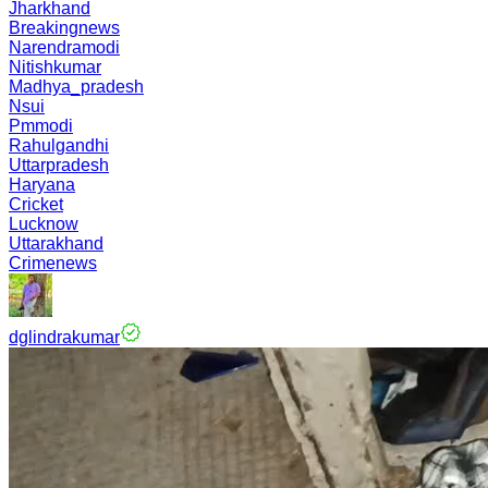
Jharkhand
Breakingnews
Narendramodi
Nitishkumar
Madhya_pradesh
Nsui
Pmmodi
Rahulgandhi
Uttarpradesh
Haryana
Cricket
Lucknow
Uttarakhand
Crimenews
dglindrakumar