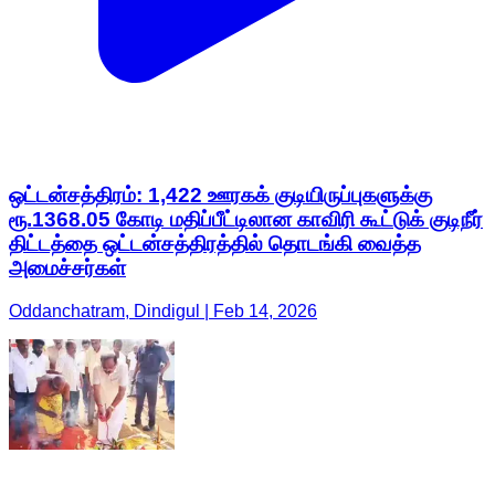
ஒட்டன்சத்திரம்: 1,422 ஊரகக் குடியிருப்புகளுக்கு
ரூ.1368.05 கோடி மதிப்பீட்டிலான காவிரி கூட்டுக் குடிநீர்
திட்டத்தை ஒட்டன்சத்திரத்தில் தொடங்கி வைத்த
அமைச்சர்கள்
Oddanchatram, Dindigul | Feb 14, 2026