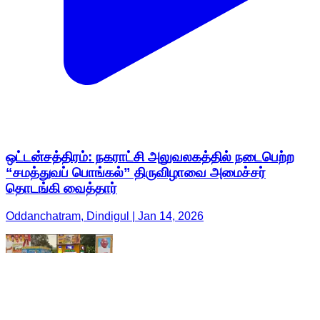
ஒட்டன்சத்திரம்: நகராட்சி அலுவலகத்தில் நடைபெற்ற
“சமத்துவப் பொங்கல்” திருவிழாவை அமைச்சர்
தொடங்கி வைத்தார்
Oddanchatram, Dindigul | Jan 14, 2026