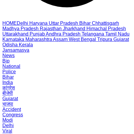
HOME
Delhi
Haryana
Uttar Pradesh
Bihar
Chhattisgarh
Madhya Pradesh
Rajasthan
Jharkhand
Himachal Pradesh
Uttarakhand
Punjab
Andhra Pradesh
Telangana
Tamil Nadu
Karnataka
Maharashtra
Assam
West Bengal
Tripura
Gujarat
Odisha
Kerala
Jansamasya
News
Bjp
National
Police
Bihar
India
कांग्रेस
बीजेपी
Gujarat
भाजपा
Accident
Congress
Modi
Delhi
Viral