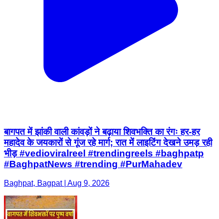
बागपत में झांकी वाली कांवड़ों ने बढ़ाया शिवभक्ति का रंगः हर-हर
महादेव के जयकारों से गूंज रहे मार्ग; रात में लाइटिंग देखने उमड़ रही
भीड़ #vedioviralreel #trendingreels #baghpatp
#BaghpatNews #trending #PurMahadev
Baghpat, Bagpat | Aug 9, 2026