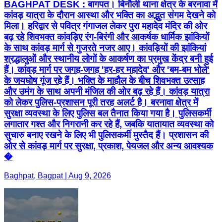
BAGHPAT DESK : बागपत। बिनौली थाना क्षेत्र के बरनावा में
कांवड़ यात्रा के दौरान आस्था और भक्ति का अद्भुत संगम देखने को
मिला। हरिद्वार से पवित्र गंगाजल लेकर पुरा महादेव मंदिर की ओर
बढ़ रहे शिवभक्त कांवड़िए रंग-बिरंगी और आकर्षक धार्मिक झांकियों
के साथ कांवड़ मार्ग से गुजरते नजर आए। कांवड़ियों की झांकियां
श्रद्धालुओं और स्थानीय लोगों के आकर्षण का प्रमुख केंद्र बनी हुई
हैं। कांवड़ मार्ग पर जगह-जगह 'हर-हर महादेव' और 'बम-बम भोले'
के जयघोष गूंज रहे हैं। भक्ति के माहौल के बीच शिवभक्त उत्साह
और उमंग के साथ अपनी मंजिल की ओर बढ़ रहे हैं। कांवड़ यात्रा
को लेकर पुलिस-प्रशासन पूरी तरह अलर्ट है। बरनावा क्षेत्र में
सुरक्षा व्यवस्था के लिए पुलिस बल तैनात किया गया है। पुलिसकर्मी
लगातार गश्त और निगरानी कर रहे हैं, जबकि यातायात व्यवस्था को
सुचारु बनाए रखने के लिए भी पुलिसकर्मी मुस्तैद हैं। प्रशासन की
ओर से कांवड़ मार्ग पर सुरक्षा, प्रकाश, पेयजल और अन्य आवश्यक
�
Baghpat, Bagpat | Aug 9, 2026