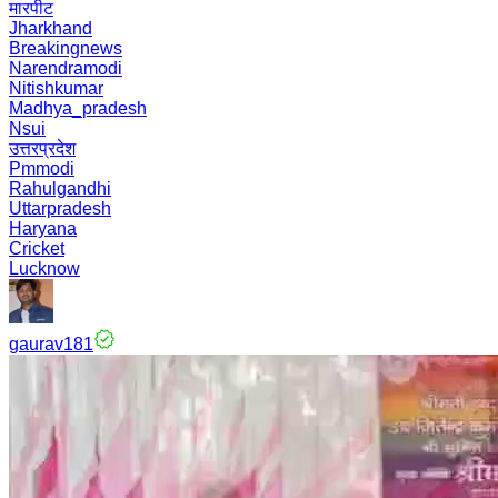
मारपीट
Jharkhand
Breakingnews
Narendramodi
Nitishkumar
Madhya_pradesh
Nsui
उत्तरप्रदेश
Pmmodi
Rahulgandhi
Uttarpradesh
Haryana
Cricket
Lucknow
gaurav181