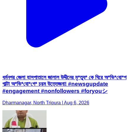
ধর্মনগর জেলা হাসপাতালে জালাল উদ্দীনের মৃ*ত্যু* কে ঘিরে অ*ভি*যো*গ
পাল্টা অ*ভি*যো*গে* চরম উত্তেজনা! #newsgupdate
#engagement #nonfollowers #foryouシ
Dharmanagar, North Tripura | Aug 6, 2026