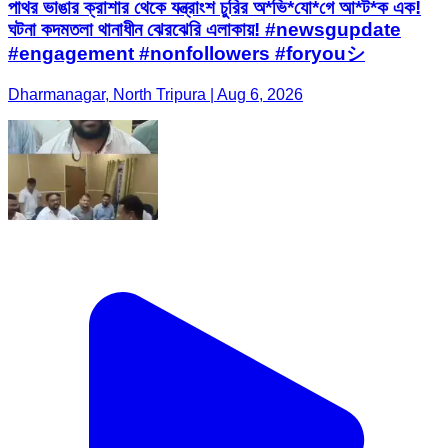
পাথর ভাঙার ক্রাশার থেকে যন্ত্রাংশ চুরির অ*ভি*যো*গে আ*ট*ক এক!
ঘটনা কদমতলা থানাধীন ঝেরঝেরি এলাকায়! #newsgupdate
#engagement #nonfollowers #foryouシ
Dharmanagar, North Tripura | Aug 6, 2026