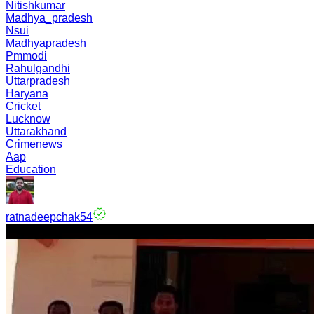
Nitishkumar
Madhya_pradesh
Nsui
Madhyapradesh
Pmmodi
Rahulgandhi
Uttarpradesh
Haryana
Cricket
Lucknow
Uttarakhand
Crimenews
Aap
Education
ratnadeepchak54