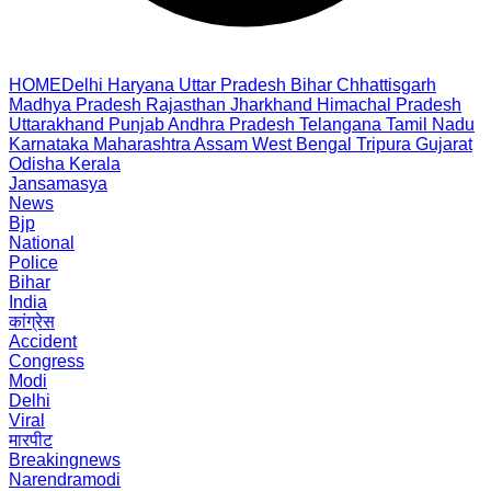
HOME
Delhi
Haryana
Uttar Pradesh
Bihar
Chhattisgarh
Madhya Pradesh
Rajasthan
Jharkhand
Himachal Pradesh
Uttarakhand
Punjab
Andhra Pradesh
Telangana
Tamil Nadu
Karnataka
Maharashtra
Assam
West Bengal
Tripura
Gujarat
Odisha
Kerala
Jansamasya
News
Bjp
National
Police
Bihar
India
कांग्रेस
Accident
Congress
Modi
Delhi
Viral
मारपीट
Breakingnews
Narendramodi