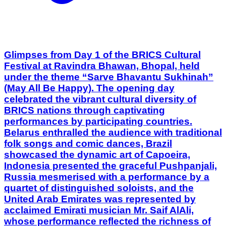
Glimpses from Day 1 of the BRICS Cultural
Festival at Ravindra Bhawan, Bhopal, held
under the theme “Sarve Bhavantu Sukhinah”
(May All Be Happy). The opening day
celebrated the vibrant cultural diversity of
BRICS nations through captivating
performances by participating countries.
Belarus enthralled the audience with traditional
folk songs and comic dances, Brazil
showcased the dynamic art of Capoeira,
Indonesia presented the graceful Pushpanjali,
Russia mesmerised with a performance by a
quartet of distinguished soloists, and the
United Arab Emirates was represented by
acclaimed Emirati musician Mr. Saif AlAli,
whose performance reflected the richness of