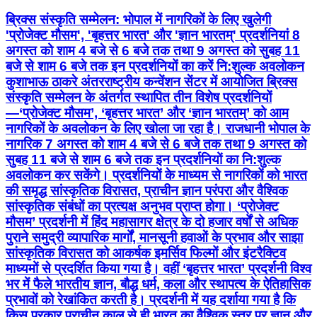
ब्रिक्स संस्कृति सम्मेलन: भोपाल में नागरिकों के लिए खुलेगी
'प्रोजेक्ट मौसम', 'बृहत्तर भारत' और 'ज्ञान भारतम्' प्रदर्शनियां 8
अगस्त को शाम 4 बजे से 6 बजे तक तथा 9 अगस्त को सुबह 11
बजे से शाम 6 बजे तक इन प्रदर्शनियों का करें नि:शुल्क अवलोकन
कुशाभाऊ ठाकरे अंतरराष्ट्रीय कन्वेंशन सेंटर में आयोजित ब्रिक्स
संस्कृति सम्मेलन के अंतर्गत स्थापित तीन विशेष प्रदर्शनियों
—‘प्रोजेक्ट मौसम’, ‘बृहत्तर भारत’ और ‘ज्ञान भारतम्’ को आम
नागरिकों के अवलोकन के लिए खोला जा रहा है। राजधानी भोपाल के
नागरिक 7 अगस्त को शाम 4 बजे से 6 बजे तक तथा 9 अगस्त को
सुबह 11 बजे से शाम 6 बजे तक इन प्रदर्शनियों का नि:शुल्क
अवलोकन कर सकेंगे। प्रदर्शनियों के माध्यम से नागरिकों को भारत
की समृद्ध सांस्कृतिक विरासत, प्राचीन ज्ञान परंपरा और वैश्विक
सांस्कृतिक संबंधों का प्रत्यक्ष अनुभव प्राप्त होगा। ‘प्रोजेक्ट
मौसम’ प्रदर्शनी में हिंद महासागर क्षेत्र के दो हजार वर्षों से अधिक
पुराने समुद्री व्यापारिक मार्गों, मानसूनी हवाओं के प्रभाव और साझा
सांस्कृतिक विरासत को आकर्षक इमर्सिव फिल्मों और इंटरैक्टिव
माध्यमों से प्रदर्शित किया गया है। वहीं ‘बृहत्तर भारत’ प्रदर्शनी विश्व
भर में फैले भारतीय ज्ञान, बौद्ध धर्म, कला और स्थापत्य के ऐतिहासिक
प्रभावों को रेखांकित करती है। प्रदर्शनी में यह दर्शाया गया है कि
किस प्रकार प्राचीन काल से ही भारत का वैश्विक स्तर पर ज्ञान और