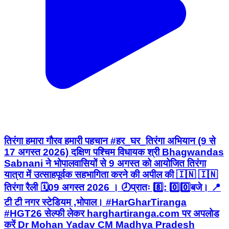
तिरंगा हमारा गौरव हमारी पहचान #हर_घर_तिरंगा अभियान (9 से
17 अगस्त 2026) दक्षिण पश्चिम विधायक श्री Bhagwandas
Sabnani ने भोपालवासियों से 9 अगस्त को आयोजित तिरंगा
यात्रा में उत्साहपूर्वक सहभागिता करने की अपील की 🇮🇳 🇮🇳
तिरंगा रैली 🗓️09 अगस्त 2026 । 🕗प्रातः 8️⃣: 0️⃣0️⃣बजे। 📍
टी टी नगर स्टेडियम ,भोपाल। #HarGharTiranga
#HGT26 सेल्फी लेकर harghartiranga.com पर अपलोड
करें Dr Mohan Yadav CM Madhya Pradesh