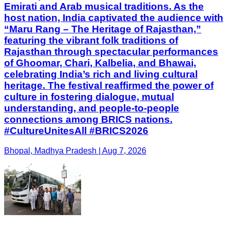
Emirati and Arab musical traditions. As the
host nation, India captivated the audience with
“Maru Rang – The Heritage of Rajasthan,”
featuring the vibrant folk traditions of
Rajasthan through spectacular performances
of Ghoomar, Chari, Kalbelia, and Bhawai,
celebrating India’s rich and living cultural
heritage. The festival reaffirmed the power of
culture in fostering dialogue, mutual
understanding, and people-to-people
connections among BRICS nations.
#CultureUnitesAll #BRICS2026
Bhopal, Madhya Pradesh | Aug 7, 2026