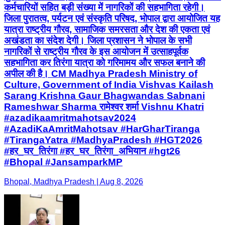
कर्मचारियों सहित बड़ी संख्या में नागरिकों की सहभागिता रहेगी।
जिला पुरातत्व, पर्यटन एवं संस्कृति परिषद, भोपाल द्वारा आयोजित यह
यात्रा राष्ट्रीय गौरव, सामाजिक समरसता और देश की एकता एवं
अखंडता का संदेश देगी। जिला प्रशासन ने भोपाल के सभी
नागरिकों से राष्ट्रीय गौरव के इस आयोजन में उत्साहपूर्वक
सहभागिता कर तिरंगा यात्रा को गरिमामय और सफल बनाने की
अपील की है। CM Madhya Pradesh Ministry of
Culture, Government of India Vishvas Kailash
Sarang Krishna Gaur Bhagwandas Sabnani
Rameshwar Sharma रामेश्वर शर्मा Vishnu Khatri
#azadikaamritmahotsav2024
#AzadiKaAmritMahotsav #HarGharTiranga
#TirangaYatra #MadhyaPradesh #HGT2026
#हर_घर_तिरंगा #हर_घर_तिरंगा_अभियान #hgt26
#Bhopal #JansamparkMP
Bhopal, Madhya Pradesh | Aug 8, 2026