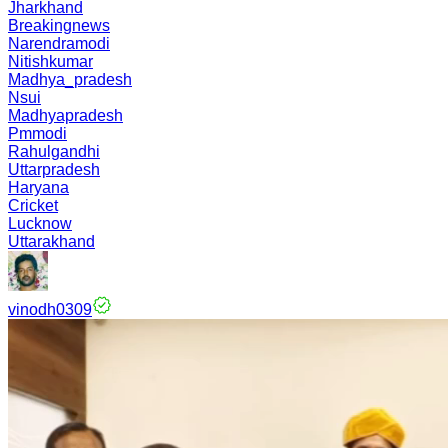
Jharkhand
Breakingnews
Narendramodi
Nitishkumar
Madhya_pradesh
Nsui
Madhyapradesh
Pmmodi
Rahulgandhi
Uttarpradesh
Haryana
Cricket
Lucknow
Uttarakhand
vinodh0309