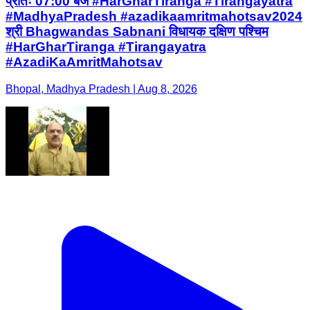
प्रातः 07:00 बजे #HarGharTiranga #Tirangayatra
#MadhyaPradesh #azadikaamritmahotsav2024
श्री Bhagwandas Sabnani विधायक दक्षिण पश्चिम
#HarGharTiranga #Tirangayatra
#AzadiKaAmritMahotsav
Bhopal, Madhya Pradesh | Aug 8, 2026