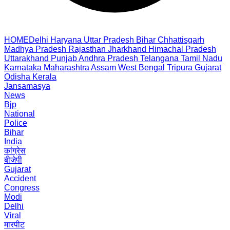
HOME
Delhi
Haryana
Uttar Pradesh
Bihar
Chhattisgarh
Madhya Pradesh
Rajasthan
Jharkhand
Himachal Pradesh
Uttarakhand
Punjab
Andhra Pradesh
Telangana
Tamil Nadu
Karnataka
Maharashtra
Assam
West Bengal
Tripura
Gujarat
Odisha
Kerala
Jansamasya
News
Bjp
National
Police
Bihar
India
कांग्रेस
बीजेपी
Gujarat
Accident
Congress
Modi
Delhi
Viral
मारपीट