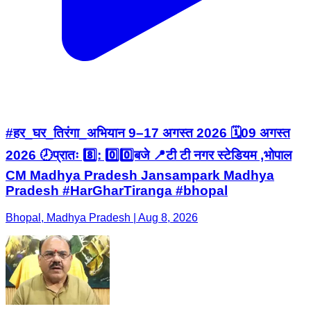
#हर_घर_तिरंगा_अभियान 9–17 अगस्त 2026 🗓️09 अगस्त
2026 🕗प्रातः 8️⃣: 0️⃣0️⃣बजे 📍टी टी नगर स्टेडियम ,भोपाल
CM Madhya Pradesh Jansampark Madhya
Pradesh #HarGharTiranga #bhopal
Bhopal, Madhya Pradesh | Aug 8, 2026