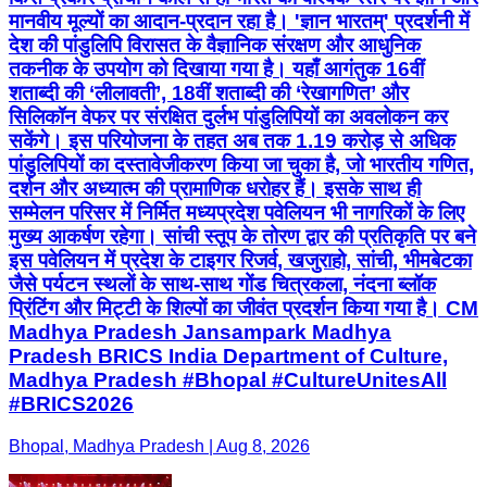
मानवीय मूल्यों का आदान-प्रदान रहा है। 'ज्ञान भारतम्' प्रदर्शनी में
देश की पांडुलिपि विरासत के वैज्ञानिक संरक्षण और आधुनिक
तकनीक के उपयोग को दिखाया गया है। यहाँ आगंतुक 16वीं
शताब्दी की ‘लीलावती’, 18वीं शताब्दी की ‘रेखागणित’ और
सिलिकॉन वेफर पर संरक्षित दुर्लभ पांडुलिपियों का अवलोकन कर
सकेंगे। इस परियोजना के तहत अब तक 1.19 करोड़ से अधिक
पांडुलिपियों का दस्तावेजीकरण किया जा चुका है, जो भारतीय गणित,
दर्शन और अध्यात्म की प्रामाणिक धरोहर हैं। इसके साथ ही
सम्मेलन परिसर में निर्मित मध्यप्रदेश पवेलियन भी नागरिकों के लिए
मुख्य आकर्षण रहेगा। सांची स्तूप के तोरण द्वार की प्रतिकृति पर बने
इस पवेलियन में प्रदेश के टाइगर रिजर्व, खजुराहो, सांची, भीमबेटका
जैसे पर्यटन स्थलों के साथ-साथ गोंड चित्रकला, नंदना ब्लॉक
प्रिंटिंग और मिट्टी के शिल्पों का जीवंत प्रदर्शन किया गया है। CM
Madhya Pradesh Jansampark Madhya
Pradesh BRICS India Department of Culture,
Madhya Pradesh #Bhopal #CultureUnitesAll
#BRICS2026
Bhopal, Madhya Pradesh | Aug 8, 2026