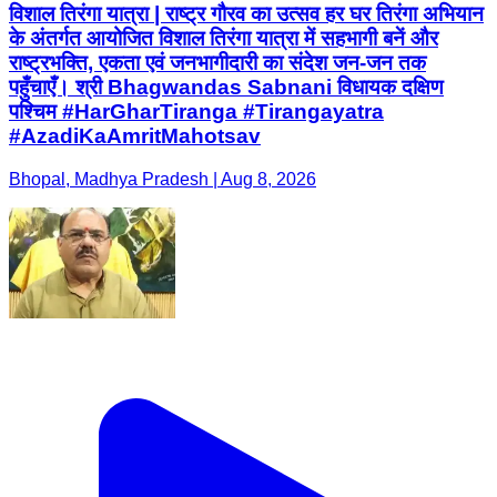
विशाल तिरंगा यात्रा | राष्ट्र गौरव का उत्सव हर घर तिरंगा अभियान
के अंतर्गत आयोजित विशाल तिरंगा यात्रा में सहभागी बनें और
राष्ट्रभक्ति, एकता एवं जनभागीदारी का संदेश जन-जन तक
पहुँचाएँ। श्री Bhagwandas Sabnani विधायक दक्षिण
पश्चिम #HarGharTiranga #Tirangayatra
#AzadiKaAmritMahotsav
Bhopal, Madhya Pradesh | Aug 8, 2026