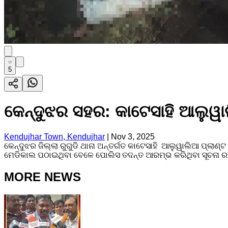
5
କେନ୍ଦୁଝର ସହର: କାଟେସାହି ଆଲୁୱାଲ
Kendujhar Town, Kendujhar
|
Nov 3, 2025
କେନ୍ଦୁଝର ଜିଲ୍ଲା ରୁଗୁଡି ଥାନା ଅନ୍ତର୍ଗତ କାଟେସାହି ଆଲୁୱାଲିଆ ପ୍ଲାଣ
ମେଡିକାଲ ପଠାଇଥିବା ବେଳେ ପୋଲିସ ତଦନ୍ତ ଆରମ୍ଭ କରିଥିବା ସୂଚନା ରହ
MORE NEWS