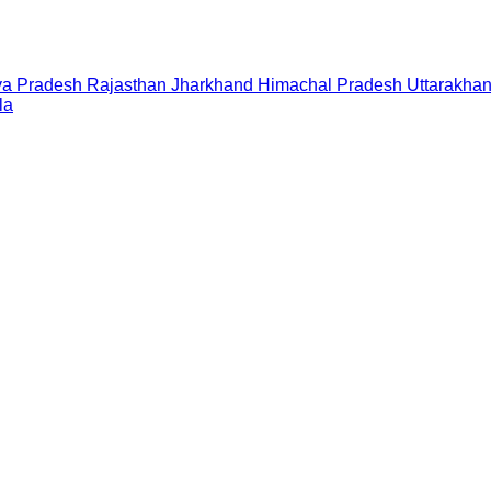
a Pradesh
Rajasthan
Jharkhand
Himachal Pradesh
Uttarakha
la