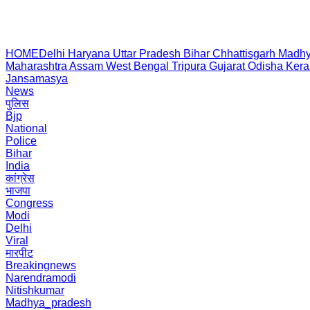
HOME
Delhi
Haryana
Uttar Pradesh
Bihar
Chhattisgarh
Madhy
Maharashtra
Assam
West Bengal
Tripura
Gujarat
Odisha
Kera
Jansamasya
News
पुलिस
Bjp
National
Police
Bihar
India
कांग्रेस
भाजपा
Congress
Modi
Delhi
Viral
मारपीट
Breakingnews
Narendramodi
Nitishkumar
Madhya_pradesh