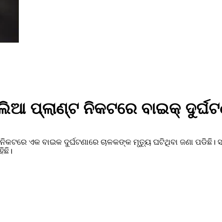
ିଆ ପ୍ଲାଣ୍ଟ ନିକଟରେ ବାଇକ୍ ଦୁର୍ଘ
୍ଟ ନିକଟରେ ଏକ ବାଇକ ଦୁର୍ଘଟଣାରେ ଚାଳକଙ୍କ ମୃତ୍ୟୁ ଘଟିଥିବା ଜଣା ପଡିଛି
ିଛି।