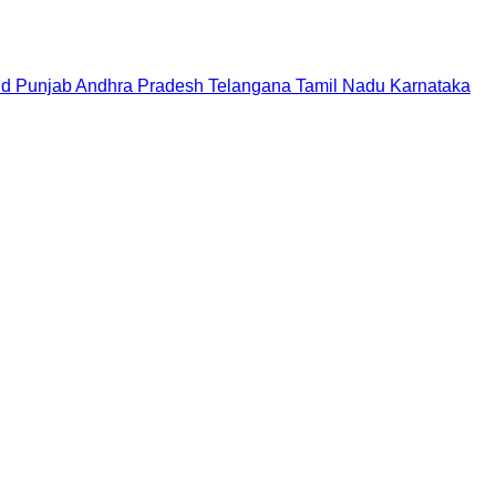
nd
Punjab
Andhra Pradesh
Telangana
Tamil Nadu
Karnataka