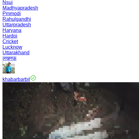
Nsui
Madhyapradesh
Pmmodi
Rahulgandhi
Uttarpradesh
Haryana
Hardoi
Cricket
Lucknow
Uttarakhand
लखनऊ
khabarbarbil