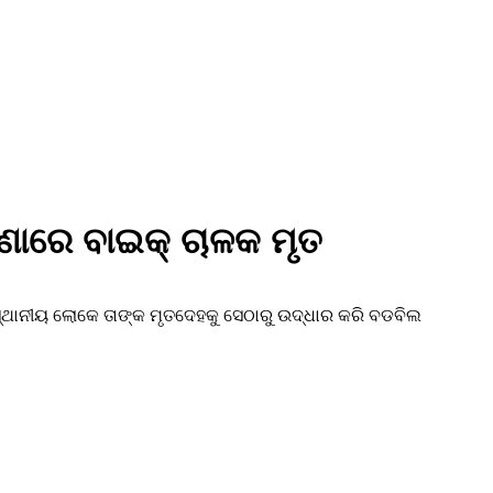
ଟଣାରେ ବାଇକ୍ ଚାଳକ ମୃତ
। ସ୍ଥାନୀୟ ଲୋକେ ତାଙ୍କ ମୃତଦେହକୁ ସେଠାରୁ ଉଦ୍ଧାର କରି ବଡବିଲ