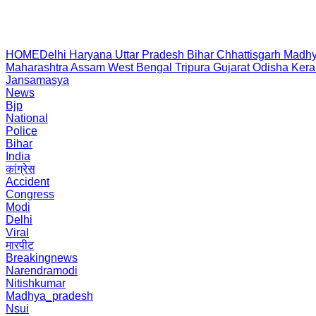
HOME
Delhi
Haryana
Uttar Pradesh
Bihar
Chhattisgarh
Madhy
Maharashtra
Assam
West Bengal
Tripura
Gujarat
Odisha
Kera
Jansamasya
News
Bjp
National
Police
Bihar
India
कांग्रेस
Accident
Congress
Modi
Delhi
Viral
मारपीट
Breakingnews
Narendramodi
Nitishkumar
Madhya_pradesh
Nsui