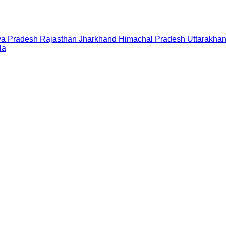
a Pradesh
Rajasthan
Jharkhand
Himachal Pradesh
Uttarakha
la