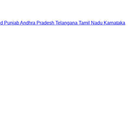
nd
Punjab
Andhra Pradesh
Telangana
Tamil Nadu
Karnataka