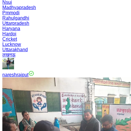
Nsui
Madhyapradesh
Pmmodi
Rahulgandhi
Uttarpradesh
Haryana
Hardoi
Cricket
Lucknow
Uttarakhand
लखनऊ
nareshrajput