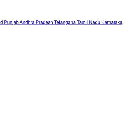
nd
Punjab
Andhra Pradesh
Telangana
Tamil Nadu
Karnataka