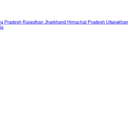
a Pradesh
Rajasthan
Jharkhand
Himachal Pradesh
Uttarakha
la