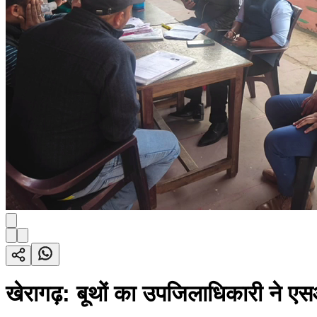
खेरागढ़: बूथों का उपजिलाधिकारी ने ए