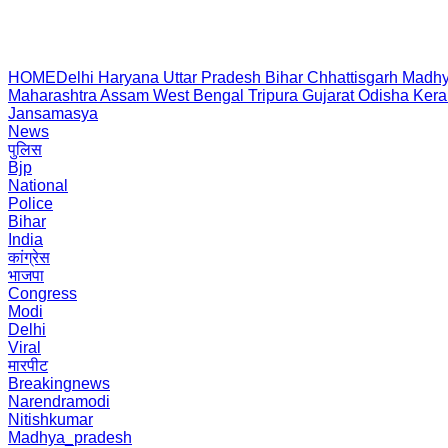
HOME
Delhi
Haryana
Uttar Pradesh
Bihar
Chhattisgarh
Madhy
Maharashtra
Assam
West Bengal
Tripura
Gujarat
Odisha
Kera
Jansamasya
News
पुलिस
Bjp
National
Police
Bihar
India
कांग्रेस
भाजपा
Congress
Modi
Delhi
Viral
मारपीट
Breakingnews
Narendramodi
Nitishkumar
Madhya_pradesh