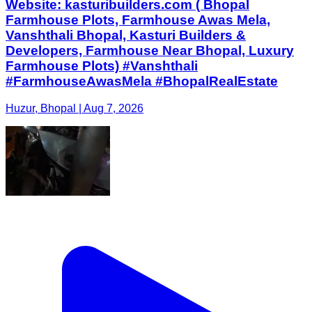
Website: kasturibuilders.com ( Bhopal
Farmhouse Plots, Farmhouse Awas Mela,
Vanshthali Bhopal, Kasturi Builders &
Developers, Farmhouse Near Bhopal, Luxury
Farmhouse Plots) #Vanshthali
#FarmhouseAwasMela #BhopalRealEstate
Huzur, Bhopal | Aug 7, 2026