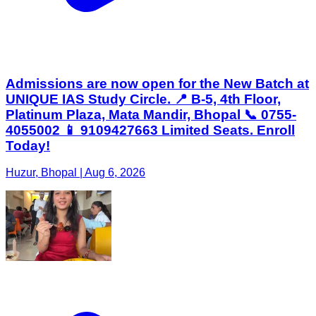
Admissions are now open for the New Batch at
UNIQUE IAS Study Circle. 📍 B-5, 4th Floor,
Platinum Plaza, Mata Mandir, Bhopal 📞 0755-
4055002 📱 9109427663 Limited Seats. Enroll
Today!
Huzur, Bhopal | Aug 6, 2026