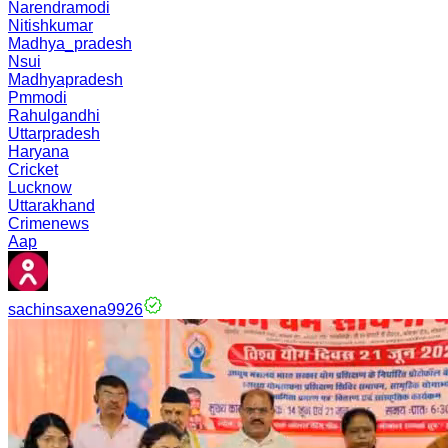
Narendramodi
Nitishkumar
Madhya_pradesh
Nsui
Madhyapradesh
Pmmodi
Rahulgandhi
Uttarpradesh
Haryana
Cricket
Lucknow
Uttarakhand
Crimenews
Aap
sachinsaxena9926