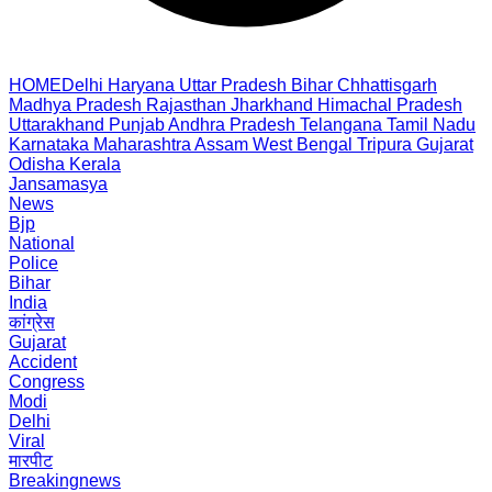
HOME
Delhi
Haryana
Uttar Pradesh
Bihar
Chhattisgarh
Madhya Pradesh
Rajasthan
Jharkhand
Himachal Pradesh
Uttarakhand
Punjab
Andhra Pradesh
Telangana
Tamil Nadu
Karnataka
Maharashtra
Assam
West Bengal
Tripura
Gujarat
Odisha
Kerala
Jansamasya
News
Bjp
National
Police
Bihar
India
कांग्रेस
Gujarat
Accident
Congress
Modi
Delhi
Viral
मारपीट
Breakingnews