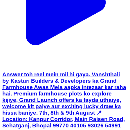
Answer toh reel mein mil hi gaya. Vanshthali
by Kasturi Builders & Developers ka Grand
Farmhouse Awas Mela aapka intezaar kar raha
hai. Premium farmhouse plots ko explore
kijiye, Grand Launch offers ka fayda uthaiye,
welcome kit paiye aur exciting lucky draw ka
hissa baniye. 7th, 8th & 9th August 📍
Location: Kanpur Corridor, Main Raisen Road,
Sehatganj, Bhopal 99770 40105 93026 54991