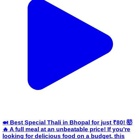
🍛 Best Special Thali in Bhopal for just ₹80! 🤯
🔥 A full meal at an unbeatable price! If you’re
looking for delicious food on a budget, this