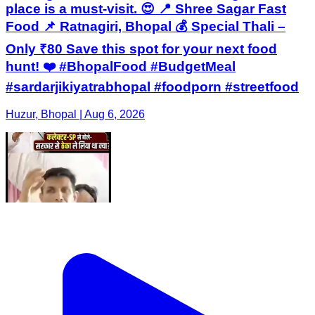
place is a must-visit. 😍 📍 Shree Sagar Fast
Food 📌 Ratnagiri, Bhopal 💰 Special Thali –
Only ₹80 Save this spot for your next food
hunt! ❤️ #BhopalFood #BudgetMeal
#sardarjikiyatrabhopal #foodporn #streetfood
Huzur, Bhopal | Aug 6, 2026