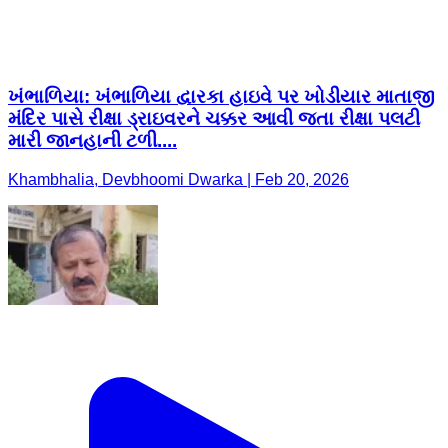
ખંભાળિયા: ખંભાળિયા દ્વારકા હાઇવે પર ખોડીયાર માતાજી
મંદિર પાસે રીક્ષા ડ્રાઇવરને ચક્કર આવી જતા રીક્ષા પલટી
મારી જાનહાની ટળી....
Khambhalia, Devbhoomi Dwarka | Feb 20, 2026