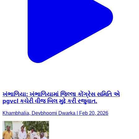
ખંભાળિયા: ખંભાળિયામાં જિલ્લા કોંગ્રેસ સમિતિ એ
pgvcl કચેરી વીજ બિલ મુદ્દે કરી રજુવાત.
Khambhalia, Devbhoomi Dwarka | Feb 20, 2026