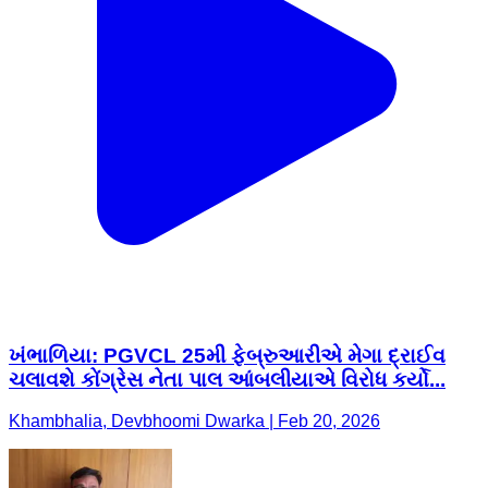
ખંભાળિયા: PGVCL 25મી ફેબ્રુઆરીએ મેગા દ્રાઈવ
ચલાવશે કોંગ્રેસ નેતા પાલ આંબલીયાએ વિરોધ કર્યો...
Khambhalia, Devbhoomi Dwarka | Feb 20, 2026