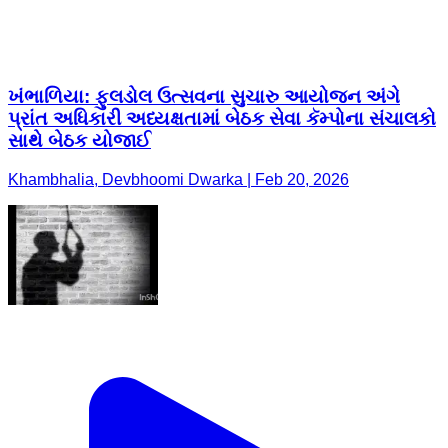
ખંભાળિયા: ફુલડોલ ઉત્સવના સુચારુ આયોજન અંગે
પ્રાંત અધિકારી અધ્યક્ષતામાં બેઠક સેવા કૅમ્પોના સંચાલકો
સાથે બેઠક યોજાઈ
Khambhalia, Devbhoomi Dwarka | Feb 20, 2026