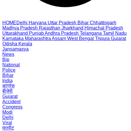
HOME
Delhi
Haryana
Uttar Pradesh
Bihar
Chhattisgarh
Madhya Pradesh
Rajasthan
Jharkhand
Himachal Pradesh
Uttarakhand
Punjab
Andhra Pradesh
Telangana
Tamil Nadu
Karnataka
Maharashtra
Assam
West Bengal
Tripura
Gujarat
Odisha
Kerala
Jansamasya
News
Bjp
National
Police
Bihar
India
कांग्रेस
बीजेपी
Gujarat
Accident
Congress
Modi
Delhi
Viral
मारपीट