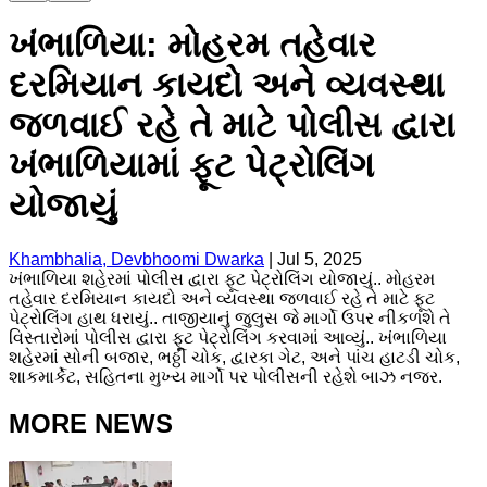
ખંભાળિયા: મોહરમ તહેવાર
દરમિયાન કાયદો અને વ્યવસ્થા
જળવાઈ રહે તે માટે પોલીસ દ્વારા
ખંભાળિયામાં ફૂટ પેટ્રોલિંગ
યોજાયું
Khambhalia, Devbhoomi Dwarka
|
Jul 5, 2025
ખંભાળિયા શહેરમાં પોલીસ દ્વારા ફૂટ પેટ્રોલિંગ યોજાયું.. મોહરમ
તહેવાર દરમિયાન કાયદો અને વ્યવસ્થા જળવાઈ રહે તે માટે ફૂટ
પેટ્રોલિંગ હાથ ધરાયું.. તાજીયાનું જુલુસ જે માર્ગો ઉપર નીકળશે તે
વિસ્તારોમાં પોલીસ દ્વારા ફૂટ પેટ્રોલિંગ કરવામાં આવ્યું.. ખંભાળિયા
શહેરમાં સોની બજાર, ભઠ્ઠી ચોક, દ્વારકા ગેટ, અને પાંચ હાટડી ચોક,
શાકમાર્કેટ, સહિતના મુખ્ય માર્ગો પર પોલીસની રહેશે બાઝ નજર.
MORE NEWS