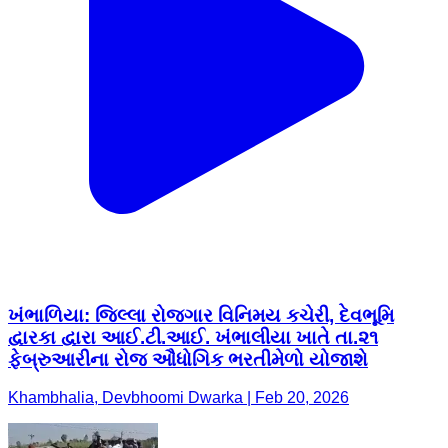
ખંભાળિયા: જિલ્લા રોજગાર વિનિમય કચેરી, દેવભૂમિ
દ્વારકા દ્વારા આઈ.ટી.આઈ. ખંભાલીયા ખાતે તા.૨૧
ફેબ્રુઆરીના રોજ ઔધોગિક ભરતીમેળો યોજાશે
Khambhalia, Devbhoomi Dwarka | Feb 20, 2026