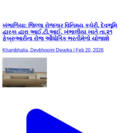
ખંભાળિયા: જિલ્લા રોજગાર વિનિમય કચેરી, દેવભૂમિ
દ્વારકા દ્વારા આઈ.ટી.આઈ. ખંભાલીયા ખાતે તા.૨૧
ફેબ્રુઆરીના રોજ ઔધોગિક ભરતીમેળો યોજાશે
Khambhalia, Devbhoomi Dwarka | Feb 20, 2026