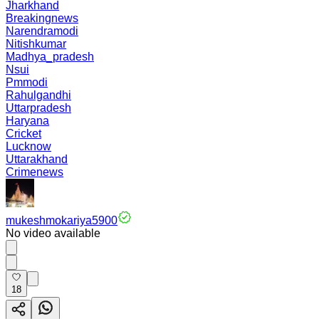
Jharkhand
Breakingnews
Narendramodi
Nitishkumar
Madhya_pradesh
Nsui
Pmmodi
Rahulgandhi
Uttarpradesh
Haryana
Cricket
Lucknow
Uttarakhand
Crimenews
mukeshmokariya5900
No video available
18