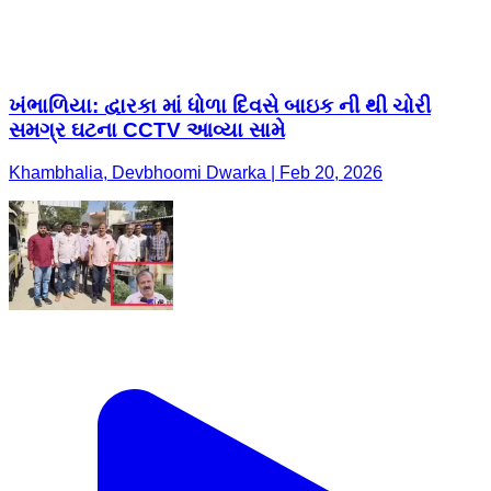
ખંભાળિયા: દ્વારકા માં ધોળા દિવસે બાઇક ની થી ચોરી
સમગ્ર ઘટના CCTV આવ્યા સામે
Khambhalia, Devbhoomi Dwarka | Feb 20, 2026