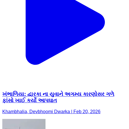
ખંભાળિયા: દ્વારકા ના યુવાને અગમ્ય કારણોસર ગળે
ફાંસો ખાઈ કર્યો આપઘાત
Khambhalia, Devbhoomi Dwarka | Feb 20, 2026