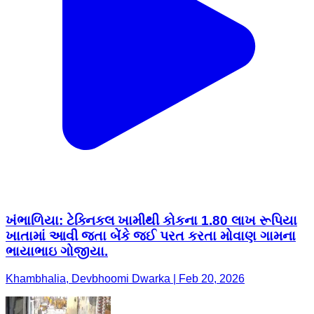
ખંભાળિયા: ટેક્નિકલ ખામીથી કોકના 1.80 લાખ રૂપિયા
ખાતામાં આવી જતા બેંકે જઈ પરત કરતા મોવાણ ગામના
ભાયાભાઇ ગોજીયા.
Khambhalia, Devbhoomi Dwarka | Feb 20, 2026