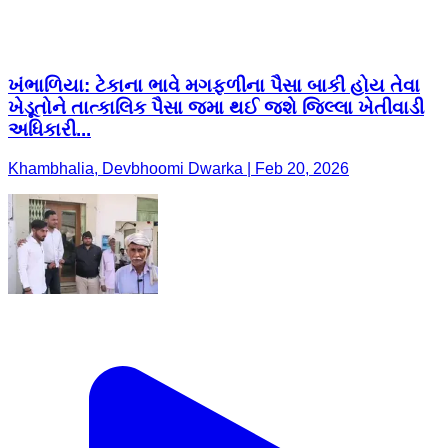
ખંભાળિયા: ટેકાના ભાવે મગફળીના પૈસા બાકી હોય તેવા
ખેડૂતોને તાત્કાલિક પૈસા જમા થઈ જશે જિલ્લા ખેતીવાડી
અધિકારી...
Khambhalia, Devbhoomi Dwarka | Feb 20, 2026