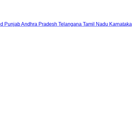
nd
Punjab
Andhra Pradesh
Telangana
Tamil Nadu
Karnataka