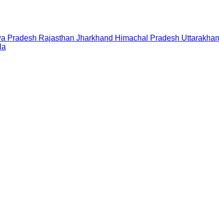
a Pradesh
Rajasthan
Jharkhand
Himachal Pradesh
Uttarakha
la