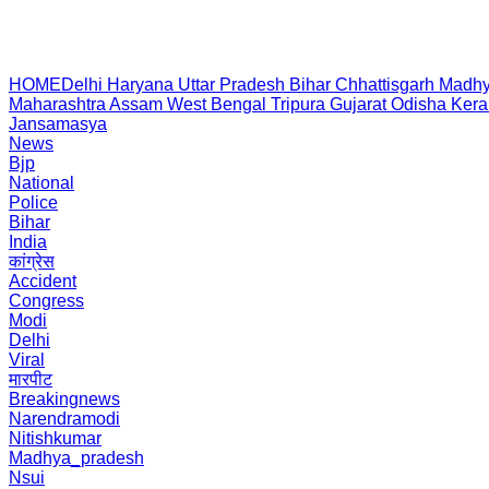
HOME
Delhi
Haryana
Uttar Pradesh
Bihar
Chhattisgarh
Madhy
Maharashtra
Assam
West Bengal
Tripura
Gujarat
Odisha
Kera
Jansamasya
News
Bjp
National
Police
Bihar
India
कांग्रेस
Accident
Congress
Modi
Delhi
Viral
मारपीट
Breakingnews
Narendramodi
Nitishkumar
Madhya_pradesh
Nsui