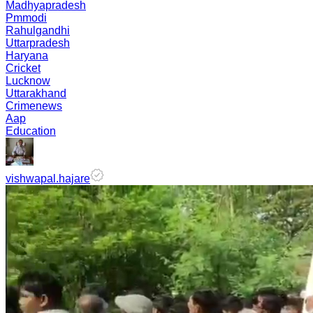
Madhyapradesh
Pmmodi
Rahulgandhi
Uttarpradesh
Haryana
Cricket
Lucknow
Uttarakhand
Crimenews
Aap
Education
vishwapal.hajare