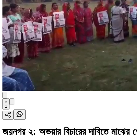
1
জয়নগর ২: অভয়ার বিচারের দাবিতে মাঝের খে