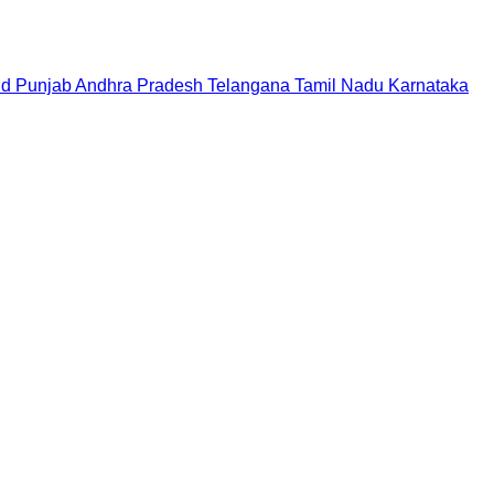
nd
Punjab
Andhra Pradesh
Telangana
Tamil Nadu
Karnataka