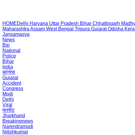
HOME
Delhi
Haryana
Uttar Pradesh
Bihar
Chhattisgarh
Madhy
Maharashtra
Assam
West Bengal
Tripura
Gujarat
Odisha
Kera
Jansamasya
News
Bjp
National
Police
Bihar
India
कांग्रेस
Gujarat
Accident
Congress
Modi
Delhi
Viral
मारपीट
Jharkhand
Breakingnews
Narendramodi
Nitishkumar