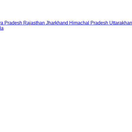
a Pradesh
Rajasthan
Jharkhand
Himachal Pradesh
Uttarakha
la