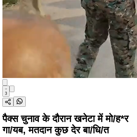
3
पैक्स चुनाव के दौरान खनेटा में मो/ह*र
गा/यब, मतदान कुछ देर बा/धि/त