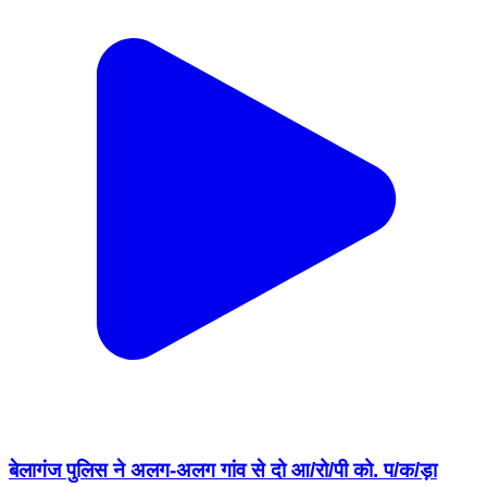
बेलागंज पुलिस ने अलग-अलग गांव से दो आ/रो/पी को. प/क/ड़ा