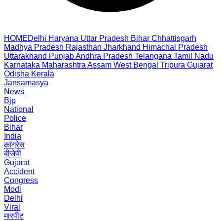
HOME
Delhi
Haryana
Uttar Pradesh
Bihar
Chhattisgarh
Madhya Pradesh
Rajasthan
Jharkhand
Himachal Pradesh
Uttarakhand
Punjab
Andhra Pradesh
Telangana
Tamil Nadu
Karnataka
Maharashtra
Assam
West Bengal
Tripura
Gujarat
Odisha
Kerala
Jansamasya
News
Bjp
National
Police
Bihar
India
कांग्रेस
बीजेपी
Gujarat
Accident
Congress
Modi
Delhi
Viral
मारपीट