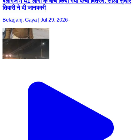
बेलागंज में 41 लोगों के बीच किया गया प/र्चा वितरण. सीओ सुधीर
तिवारी ने दी जानकारी
Belaganj, Gaya | Jul 29, 2026