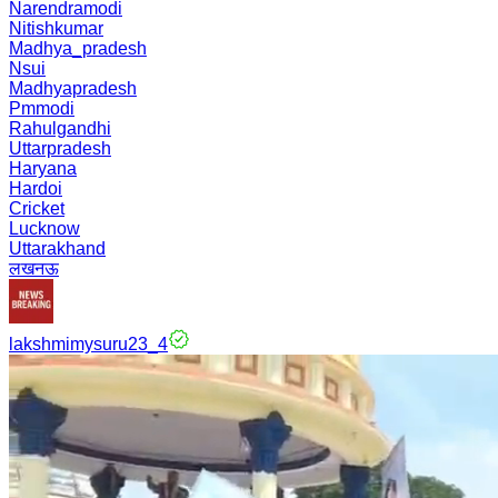
Narendramodi
Nitishkumar
Madhya_pradesh
Nsui
Madhyapradesh
Pmmodi
Rahulgandhi
Uttarpradesh
Haryana
Hardoi
Cricket
Lucknow
Uttarakhand
लखनऊ
lakshmimysuru23_4