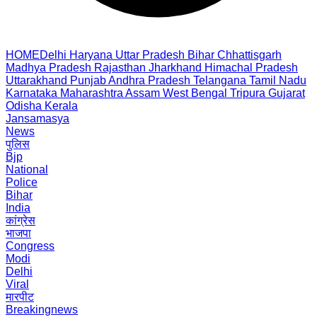
HOME
Delhi
Haryana
Uttar Pradesh
Bihar
Chhattisgarh
Madhya Pradesh
Rajasthan
Jharkhand
Himachal Pradesh
Uttarakhand
Punjab
Andhra Pradesh
Telangana
Tamil Nadu
Karnataka
Maharashtra
Assam
West Bengal
Tripura
Gujarat
Odisha
Kerala
Jansamasya
News
पुलिस
Bjp
National
Police
Bihar
India
कांग्रेस
भाजपा
Congress
Modi
Delhi
Viral
मारपीट
Breakingnews