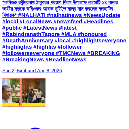
*কবিগুরু রবীন্দ্রনাথ ঠাকুরের প্রয়াণ দিবস উপলক্ষে নলহাটি ১৪ নম্বর
জাতীয় সড়কে কবিগুরুর আবক্ষ মূর্তিতে মাল্য দান করলেন নলহাটির
বিধায়ক* #NALHATI #nalhatinews #NewsUpdate
#local #LocalNews #newsfeed #Headlines
#public #LatestNews #latest
#RabindranathTagore #MLA #honoured
#DeathAnniversary #local #highlightseveryone
#highlights #highlits #follower
#followerseveryone #TMCNews #BREAKING
#BreakingNews #HeadlineNews
Suri 2, Birbhum | Aug 8, 2026