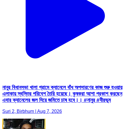
নানুর বিধানসভা খালা গ্রামে ক্যানেলে বাঁধ অপসারণের কাজ শুরু হওয়ায়
এলাকায় স্বস্তির পরিবেশ তৈরি হয়েছে। কৃষকরা আশা প্রকাশ করছেন
এবার ক্যানেলের জল দিয়ে জমিতে চাষ হবে।। #নানুর #বীরভূম
Suri 2, Birbhum | Aug 7, 2026