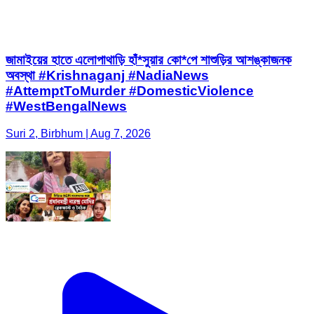
জামাইয়ের হাতে এলোপাথাড়ি হাঁ*সুয়ার কো*পে শাশুড়ির আশঙ্কাজনক
অবস্থা #Krishnaganj #NadiaNews
#AttemptToMurder #DomesticViolence
#WestBengalNews
Suri 2, Birbhum | Aug 7, 2026