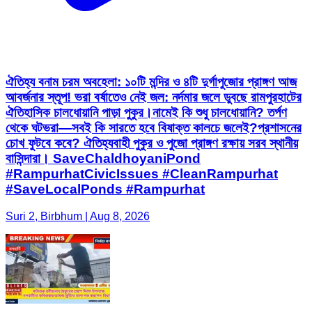
ঐতিহ্য বনাম চরম অবহেলা: ১০টি মন্দির ও ৪টি দুর্গাপুজোর প্রাঙ্গণ আজ
আবর্জনার স্তূপ! ভরা বর্ষাতেও নেই জল: নর্দমার জলে ডুবছে রামপুরহাটের
ঐতিহাসিক চালধোয়ানি পাড়া পুকুর।নামেই কি শুধু চালধোয়ানি? তর্পণ
থেকে ঘটভরা—সবই কি সারতে হবে বিষাক্ত কালচে জলেই?প্রশাসনের
চোখ ফুটবে কবে? ঐতিহ্যবাহী পুকুর ও পুজো প্রাঙ্গণ রক্ষায় সরব স্থানীয়
বাসিন্দারা। SaveChaldhoyaniPond
#RampurhatCivicIssues #CleanRampurhat
#SaveLocalPonds #Rampurhat
Suri 2, Birbhum | Aug 8, 2026