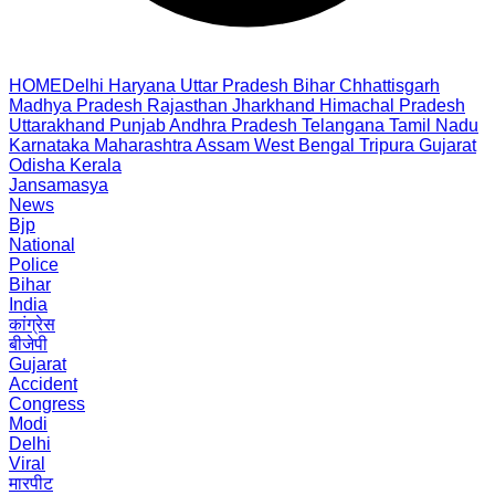
HOME
Delhi
Haryana
Uttar Pradesh
Bihar
Chhattisgarh
Madhya Pradesh
Rajasthan
Jharkhand
Himachal Pradesh
Uttarakhand
Punjab
Andhra Pradesh
Telangana
Tamil Nadu
Karnataka
Maharashtra
Assam
West Bengal
Tripura
Gujarat
Odisha
Kerala
Jansamasya
News
Bjp
National
Police
Bihar
India
कांग्रेस
बीजेपी
Gujarat
Accident
Congress
Modi
Delhi
Viral
मारपीट