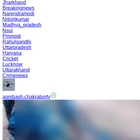
Jharkhand
Breakingnews
Narendramodi
Nitishkumar
Madhya_pradesh
Nsui
Pmmodi
Rahulgandhi
Uttarpradesh
Haryana
Cricket
Lucknow
Uttarakhand
Crimenews
agnibash.chakraborty