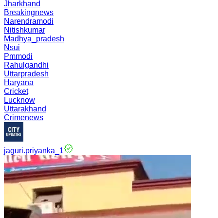
Jharkhand
Breakingnews
Narendramodi
Nitishkumar
Madhya_pradesh
Nsui
Pmmodi
Rahulgandhi
Uttarpradesh
Haryana
Cricket
Lucknow
Uttarakhand
Crimenews
jaguri.priyanka_1