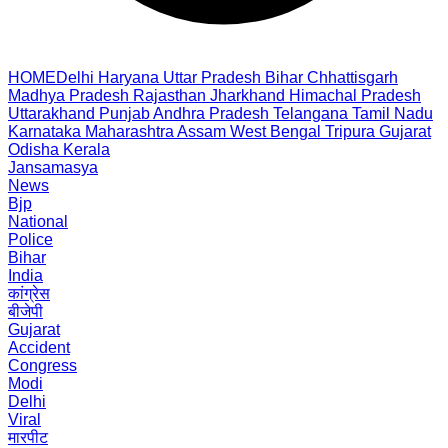
HOME
Delhi
Haryana
Uttar Pradesh
Bihar
Chhattisgarh
Madhya Pradesh
Rajasthan
Jharkhand
Himachal Pradesh
Uttarakhand
Punjab
Andhra Pradesh
Telangana
Tamil Nadu
Karnataka
Maharashtra
Assam
West Bengal
Tripura
Gujarat
Odisha
Kerala
Jansamasya
News
Bjp
National
Police
Bihar
India
कांग्रेस
बीजेपी
Gujarat
Accident
Congress
Modi
Delhi
Viral
मारपीट