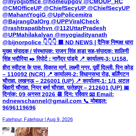
@myogioffice @homeupgov @CMOUP_RC
@CMOfficeUP @ChiefSecyUP @ChiefSecyUP
@MahantYogiG @UpPolicemitra
@BajrangDalOrg @UPPViralCheck
@rashtrapatibhvn @112UttarPradesh
@UPMahilakalyan @myogiadityanath
@bijnorpolice 👇👇👇 🟥 ND NEWS | दैनिक निष्पक्ष धारा
मुख्य संपादक / संस्थापक: राजन सिंह हाड़ा सह-संपादक: शालिनी
सिंह भदौरिया ✒️ रिपोर्ट : नागेंद्र पांडये 📍 कार्यालय-3: U158,
हीरा स्वीट्स के पास, विकास मार्ग, लक्ष्मी नगर, पूर्वी दिल्ली, पिन कोड
– 110092 (NCR) 📍 कार्यालय-2: विधानसभा रोड, बर्लिंगटन
चौराहा, लखनऊ – 226001 (UP) 📍 कार्यालय-1: 1/1 अटल
बिहारी चौराहा, नियर बर्मा चौराहा, फतेहपुर – 212601 (UP) 📅
दिनांक: 09 अगस्त 2026 📆 दिन: रविवार 📧 Email:
ndnewschannel@gmail.com 📞 मोबाइल:
9696119696
Fatehpur, Fatehpur | Aug 9, 2026