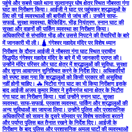
पहुंचे और सबसे पहले थाना सुल्तानपुर घोष क्षेत्र स्थित नौबस्ता गंगा
घाट का निरीक्षण किया। आईजी ने घाट पर पहुंचकर श्रद्धालुओं के
लिए की गई व्यवस्थाओं की बारीकी से जांच की। उन्होंने साफ-
सफाई, सुरक्षा व्यवस्था, बैरिकेडिंग, भीड़ नियंत्रण, स्नान घाट की
सुरक्षा और वाहनों की पार्किंग व्यवस्था का निरीक्षण किया।
अधिकारियों से संभावित भीड़ और उससे निपटने की तैयारियों के बारे
में जानकारी भी ली। 🛕 गंगेश्वर महादेव मंदिर पर विशेष ध्यान
निरीक्षण के दौरान आईजी ने नौबस्ता गंगा घाट स्थित प्राचीन
सिद्धपीठ गंगेश्वर महादेव मंदिर के बारे में भी जानकारी प्राप्त की।
उन्होंने मंदिर परिसर और घाट क्षेत्र में श्रद्धालुओं की सुविधा, सुरक्षा
और सुगम आवागमन सुनिश्चित करने के निर्देश दिए। अधिकारियों
को स्पष्ट कहा गया कि श्रद्धालुओं को किसी प्रकार की असुविधा
नहीं होनी चाहिए। 🚓 भिटौरा गंगा घाट का भी किया निरीक्षण इसके
बाद आईजी अजय कुमार मिश्र ने हुसैनगंज थाना क्षेत्र के भिटौरा
गंगा घाट का निरीक्षण किया। यहां उन्होंने स्नान घाट, सुरक्षा
व्यवस्था, साफ-सफाई, प्रकाश व्यवस्था, पार्किंग और श्रद्धालुओं की
अन्य सुविधाओं का जायजा लिया। उन्होंने पुलिस और प्रशासनिक
अधिकारियों को सावन के दूसरे सोमवार पर विशेष सतर्कता बरतने
और पर्याप्त पुलिस बल तैनात रखने के निर्देश दिए। आईजी के
निरीक्षण के बाद पुलिस और प्रशासनिक अमला घाटों की व्यवस्थाओं