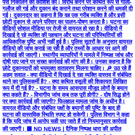
पैसे निकालने की कोशिश की। विरोध करने पर कथित रूप से गाली-
गलौज की गई और दुकान बंद कराने तथा परेशान करने की धमकी दी
गई। दुकानदार का कहना है कि वह एक गरीब व्यक्ति है और इसी
छोटी दुकान से अपने परिवार का पालन-पोषण करता है। घटना का
वीडियो सोशल मीडिया पर तेजी से वायरल हो रहा है। वीडियो में
दिखाई दे रहे व्यक्ति की पहचान और घटना की परिस्थितियों की
आधिकारिक पुष्टि अभी नहीं हुई है। पुलिस सूत्रों के अनुसार वायरल
वीडियो की जांच कराई जा रही है और तथ्यों के आधार पर आगे की
कार्रवाई की जाएगी। स्थानीय व्यापारियों ने मामले में निष्पक्ष जांच और
दोषी पाए जाने पर सख्त कार्रवाई की मांग की है। उनका कहना है कि
छोटे दुकानदारों को भयमुक्त वातावरण मिलना चाहिए। 🔎 उठ रहे हैं
अहम सवाल - क्या वीडियो में दिखाई दे रहा व्यक्ति वास्तव में संबंधित
थाने का पुलिसकर्मी है? - क्या कथित वसूली की शिकायत लिखित
रूप में दी गई है? - घटना के समय आसपास मौजूद लोगों के बयान
क्या कहते हैं? - विभागीय जांच कब तक पूरी होगी? - दोष सिद्ध होने
पर क्या कार्रवाई की जाएगी? फिलहाल मामला जांच के अधीन है।
वायरल वीडियो और संबंधित पक्षों के बयानों की पुष्टि के बाद ही
घटना की वास्तविक स्थिति स्पष्ट हो सकेगी। पुलिस विभाग ने कहा
है कि यदि जांच में आरोप सही पाए जाते हैं तो नियमानुसार कार्रवाई
की जाएगी। 🟥 ND NEWS | दैनिक निष्पक्ष धारा की अपील