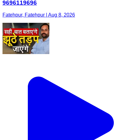
9696119696
Fatehpur, Fatehpur | Aug 8, 2026