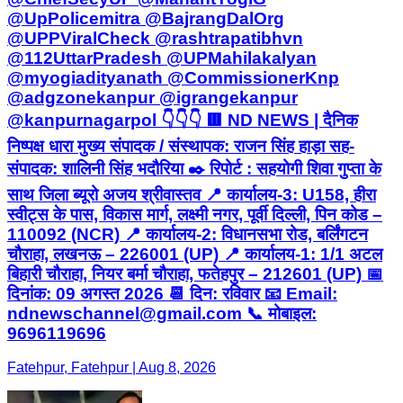
@UpPolicemitra @BajrangDalOrg
@UPPViralCheck @rashtrapatibhvn
@112UttarPradesh @UPMahilakalyan
@myogiadityanath @CommissionerKnp
@adgzonekanpur @igrangekanpur
@kanpurnagarpol 👇👇👇 🟥 ND NEWS | दैनिक
निष्पक्ष धारा मुख्य संपादक / संस्थापक: राजन सिंह हाड़ा सह-
संपादक: शालिनी सिंह भदौरिया ✒️ रिपोर्ट : सहयोगी शिवा गुप्ता के
साथ जिला ब्यूरो अजय श्रीवास्तव 📍 कार्यालय-3: U158, हीरा
स्वीट्स के पास, विकास मार्ग, लक्ष्मी नगर, पूर्वी दिल्ली, पिन कोड –
110092 (NCR) 📍 कार्यालय-2: विधानसभा रोड, बर्लिंगटन
चौराहा, लखनऊ – 226001 (UP) 📍 कार्यालय-1: 1/1 अटल
बिहारी चौराहा, नियर बर्मा चौराहा, फतेहपुर – 212601 (UP) 📅
दिनांक: 09 अगस्त 2026 📆 दिन: रविवार 📧 Email:
ndnewschannel@gmail.com 📞 मोबाइल:
9696119696
Fatehpur, Fatehpur | Aug 8, 2026