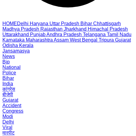
HOME
Delhi
Haryana
Uttar Pradesh
Bihar
Chhattisgarh
Madhya Pradesh
Rajasthan
Jharkhand
Himachal Pradesh
Uttarakhand
Punjab
Andhra Pradesh
Telangana
Tamil Nadu
Karnataka
Maharashtra
Assam
West Bengal
Tripura
Gujarat
Odisha
Kerala
Jansamasya
News
Bjp
National
Police
Bihar
India
कांग्रेस
बीजेपी
Gujarat
Accident
Congress
Modi
Delhi
Viral
मारपीट