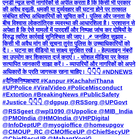
एनडी न्यूज़ सभी नागरिकों से अपील करता है कि किसी भी प्रकार
की अवैध वसूली, धमकी या दुर्व्यवहार की घटना होने पर तत्काल
संबंधित वरिष्ठ अधिकारियों को सूचित करें। पुलिस और जनता के
बीच विश्वास लोकतांत्रिक व्यवस्था की आधारशिला है। प्रशासन से
अपेक्षा है कि ऐसे मामलों में पारदर्शी और निष्पक्ष जांच कर दोषियों के
विरुद्ध त्वरित कार्रवाई सुनिश्चित की जाए। 📌 जनहित सुझाव -
किसी भी अवैध मांग की सूचना तुरंत पुलिस के उच्चाधिकारियों को
दें। - घटना का वीडियो या साक्ष्य सुरक्षित रखें। - हेल्पलाइन नंबरों
का उपयोग कर शिकायत दर्ज कराएं। - सोशल मीडिया पर केवल
सत्यापित जानकारी साझा करें। - व्यापारियों और नागरिकों को अपने
अधिकारों के प्रति जागरूक रहना चाहिए। 👇👇👇 #NDNEWS
#दैनिकनिष्पक्षधारा #Kanpur #KachahriThana
#UPPolice #ViralVideo #PoliceMisconduct
#Extortion #BreakingNews #PublicSafety
#Justice 👇👇👇 @dgpup @RSSorg @UPGovt
@RSSgeet @wpl1090 @Uppolice @MIB_India
@PMOIndia @HMOIndia @VHPDigital
@InfoDeptUP @myogioffice @homeupgov
@CMOUP_RC @CMOfficeUP @ChiefSecyUP
@ChiefSecyUP @MahantYogiG