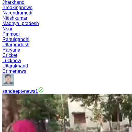
Jharkhand
Breakingnews
Narendramodi
Nitishkumar
Madhya_pradesh
Nsui
Pmmodi
Rahulgandhi
Uttarpradesh
Haryana
Cricket
Lucknow
Uttarakhand
Crimenews
sandeeptvnews1