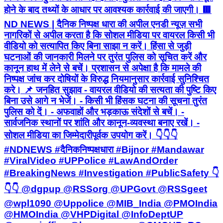
होने के बाद तथ्यों के आधार पर आवश्यक कार्रवाई की जाएगी। 🟥
ND NEWS | दैनिक निष्पक्ष धारा की अपील एनडी न्यूज़ सभी
नागरिकों से अपील करता है कि सोशल मीडिया पर वायरल किसी भी
वीडियो को सत्यापित किए बिना साझा न करें। हिंसा से जुड़ी
घटनाओं की जानकारी मिलने पर तुरंत पुलिस को सूचित करें और
कानून हाथ में लेने से बचें। प्रशासन से अपेक्षा है कि मामले की
निष्पक्ष जांच कर दोषियों के विरुद्ध नियमानुसार कार्रवाई सुनिश्चित
करे। 📌 जनहित सुझाव - वायरल वीडियो की सत्यता की पुष्टि किए
बिना उसे आगे न भेजें। - किसी भी हिंसक घटना की सूचना तुरंत
पुलिस को दें। - अफवाहों और भड़काऊ संदेशों से बचें। -
सार्वजनिक स्थानों पर शांति और कानून-व्यवस्था बनाए रखें। -
सोशल मीडिया का जिम्मेदारीपूर्वक उपयोग करें। 👇👇👇
#NDNEWS #दैनिकनिष्पक्षधारा #Bijnor #Mandawar
#ViralVideo #UPPolice #LawAndOrder
#BreakingNews #Investigation #PublicSafety 👇
👇👇 @dgpup @RSSorg @UPGovt @RSSgeet
@wpl1090 @Uppolice @MIB_India @PMOIndia
@HMOIndia @VHPDigital @InfoDeptUP