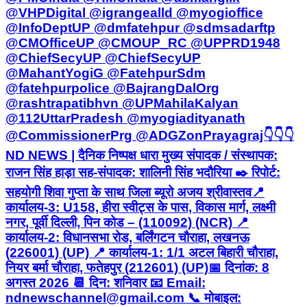
@VHPDigital @igrangealld @myogioffice
@InfoDeptUP @dmfatehpur @sdmsadarftp
@CMOfficeUP @CMOUP_RC @UPPRD1948
@ChiefSecyUP @ChiefSecyUP
@MahantYogiG @FatehpurSdm
@fatehpurpolice @BajrangDalOrg
@rashtrapatibhvn @UPMahilaKalyan
@112UttarPradesh @myogiadityanath
@CommissionerPrg @ADGZonPrayagraj ​👇👇👇 ​
ND NEWS | दैनिक निष्पक्ष धारा मुख्य संपादक / संस्थापक:
राजन सिंह हाड़ा सह-संपादक: शालिनी सिंह भदौरिया ✒️ रिपोर्ट:
सहयोगी शिवा गुप्ता के साथ जिला ब्यूरो अजय श्रीवास्तव ​📍
कार्यालय-3: U158, हीरा स्वीट्स के पास, विकास मार्ग, लक्ष्मी
नगर, पूर्वी दिल्ली, पिन कोड – (110092) (NCR) 📍
कार्यालय-2: विधानसभा रोड, बर्लिंगटन चौराहा, लखनऊ
(226001) (UP) 📍 कार्यालय-1: 1/1 अटल बिहारी चौराहा,
नियर बर्मा चौराहा, फतेहपुर (212601) (UP) ​📅 दिनांक: 8
अगस्त 2026 📆 दिन: शनिवार 📧 Email:
ndnewschannel@gmail.com 📞 मोबाइल: