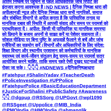
अंतिम निष्कर्ष पर पहुंचने से पहले आधिकारिक जांच रिपोर्ट का
इंतजार करना आवश्यक है। ​ND NEWS | दैनिक निष्पक्ष धारा की
अपील ​एनडी न्यूज़ और दैनिक निष्पक्ष धारा सभी नागरिकों, समाज
और संबंधित विभागों से अपील करता है कि पारिवारिक तनाव या
मानसिक दबाव की स्थिति में आपसी संवाद और समय पर परामर्श को
प्राथमिकता दें। ​ अपील: किसी भी पारिवारिक या मानसिक समस्या
को छिपाने के बजाय अपनों से साझा करें या पेशेवर सहायता लें।
सोशल मीडिया पर बिना पुष्टि के अफवाहें फैलाने से बचें और जांच
एजेंसियों का सहयोग करें। ​विभागों और अधिकारियों के लिए संदेश:
शिक्षा विभाग और स्थानीय प्रशासन को कर्मचारियों के मानसिक
स्वास्थ्य एवं कार्य-जीवन संतुलन हेतु समय-समय पर परामर्श सत्र
आयोजित करने चाहिए, ताकि समय रहते ऐसी दुखद घटनाओं को
रोका जा सके। 👇👇👇 #NDNEWS #दैनिकनिष्पक्षधारा
#Fatehpur #ShaliniYadav #TeacherDeath
#PoliceInvestigation #UPPolice
#FatehpurPolice #BasicEducationDepartment
#JusticeForShalini #PublicSafety #Awareness
👇👇 @dgpup @RSSorg @UPGovt @wpl1090
@RSSgeet @Uppolice @MIB_India
@PMOIndia @HMOIndia @abmanglik