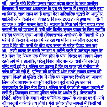
थीं। उनके पति दिलीप कुमार यादव बहुआ क्षेत्र के चक अलीपुर
विद्यालय में सहायक अध्यापक के पद पर तैनात हैं। ​नववर्ष पहले हुआ
था विवाह, सात साल का है मासूम बेटा पारिवारिक सूत्रों के अनुसार,
शालिनी और दिलीप का विवाह 3 दिसंबर 2017 को हुआ था। दोनों
का एक 7 वर्षीय मासूम बेटा है। मृतका के पिता धर्म सिंह यादव ग्राम
जखनी के पूर्व प्रधान हैं, वहीं पति दिलीप कुमार यादव के पिता स्वर्गीय
महादेव प्रसाद ग्राम अनंदी (विकासखंड असोथर) के निवासी थे। ​9
महीने से किराए के मकान में रह रहा था परिवार स्थानीय स्तर पर
चर्चा है कि पति-पत्नी के बीच कुछ समय से घरेलू विवाद चल रहा
था। इसी कलह के चलते लगभग 9 महीने पहले वे फतेहपुर शहर के
50 नंबर गेट स्थित एक मैरिज हॉल के पास किराए का मकान लेकर
रहने लगे थे। हालांकि, घरेलू विवाद और वायरल दावों की स्वतंत्र
पुष्टि नहीं हुई है। पुलिस का कहना है कि हर पहलू की गंभीरता से
जांच की जा रही है। ​पुलिस की कार्रवाई और उठते सवाल घटना की
सूचना मिलते ही पुलिस टीम ने मौके पर पहुंचकर स्थिति का जायजा
लिया और आवश्यक कानूनी प्रक्रिया पूरी करते हुए शव को
पोस्टमार्टम के लिए भेज दिया। पुलिस सभी एंगलों से साक्ष्य जुटाने में
लगी है। ​फिलहाल मामला पुलिस जांच के अधीन है। पोस्टमार्टम
रिपोर्ट, परिजनों के बयान और फॉरेंसिक साक्ष्यों के आधार पर ही आगे
की कानूनी कार्रवाई तय होगी। ऐसे संवेदनशील मामलों में किसी भी