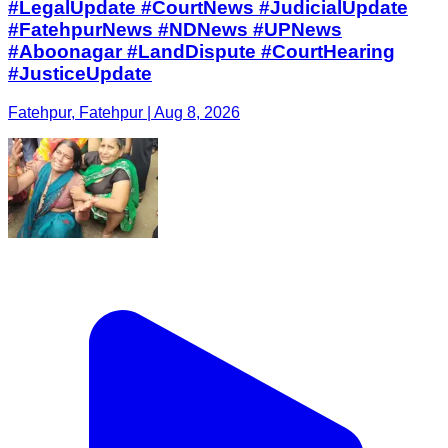
#LegalUpdate #CourtNews #JudicialUpdate
#FatehpurNews #NDNews #UPNews
#Aboonagar #LandDispute #CourtHearing
#JusticeUpdate
Fatehpur, Fatehpur | Aug 8, 2026