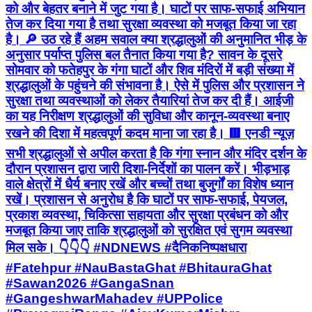
को और बेहतर बनाने में जुट गया है। घाटों पर साफ-सफाई अभियान
तेज कर दिया गया है तथा सुरक्षा व्यवस्था को मजबूत किया जा रहा
है। 🔎 उठ रहे हैं अहम सवाल क्या श्रद्धालुओं की अनुमानित भीड़ के
अनुसार पर्याप्त पुलिस बल तैनात किया गया है? सावन के दूसरे
सोमवार को फतेहपुर के गंगा घाटों और शिव मंदिरों में बड़ी संख्या में
श्रद्धालुओं के पहुंचने की संभावना है। ऐसे में पुलिस और प्रशासन ने
सुरक्षा तथा व्यवस्थाओं को लेकर तैयारियां तेज कर दी हैं। आईजी
का यह निरीक्षण श्रद्धालुओं की सुविधा और कानून-व्यवस्था बनाए
रखने की दिशा में महत्वपूर्ण कदम माना जा रहा है। 🟥 एनडी न्यूज़
सभी श्रद्धालुओं से अपील करता है कि गंगा स्नान और मंदिर दर्शन के
दौरान प्रशासन द्वारा जारी दिशा-निर्देशों का पालन करें। भीड़भाड़
वाले क्षेत्रों में धैर्य बनाए रखें और बच्चों तथा बुजुर्गों का विशेष ध्यान
रखें। प्रशासन से अनुरोध है कि घाटों पर साफ-सफाई, पेयजल,
प्रकाश व्यवस्था, चिकित्सा सहायता और सुरक्षा प्रबंधन को और
मजबूत किया जाए ताकि श्रद्धालुओं को सुरक्षित एवं सुगम व्यवस्था
मिल सके। 👇👇👇 #NDNEWS #दैनिकनिष्पक्षधारा
#Fatehpur #NauBastaGhat #BhitauraGhat
#Sawan2026 #GangaSnan
#GangeshwarMahadev #UPPolice