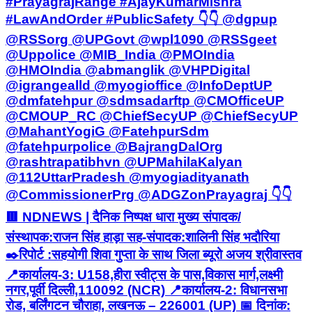
#PrayagrajRange #AjayKumarMishra
#LawAndOrder #PublicSafety 👇👇 @dgpup
@RSSorg @UPGovt @wpl1090 @RSSgeet
@Uppolice @MIB_India @PMOIndia
@HMOIndia @abmanglik @VHPDigital
@igrangealld @myogioffice @InfoDeptUP
@dmfatehpur @sdmsadarftp @CMOfficeUP
@CMOUP_RC @ChiefSecyUP @ChiefSecyUP
@MahantYogiG @FatehpurSdm
@fatehpurpolice @BajrangDalOrg
@rashtrapatibhvn @UPMahilaKalyan
@112UttarPradesh @myogiadityanath
@CommissionerPrg @ADGZonPrayagraj 👇👇
🟥 NDNEWS | दैनिक निष्पक्ष धारा मुख्य संपादक/
संस्थापक:राजन सिंह हाड़ा सह-संपादक:शालिनी सिंह भदौरिया
✒️रिपोर्ट :सहयोगी शिवा गुप्ता के साथ जिला ब्यूरो अजय श्रीवास्तव
📍कार्यालय-3: U158,हीरा स्वीट्स के पास,विकास मार्ग,लक्ष्मी
नगर,पूर्वी दिल्ली,110092 (NCR) 📍कार्यालय-2: विधानसभा
रोड, बर्लिंगटन चौराहा, लखनऊ – 226001 (UP) 📅 दिनांक: