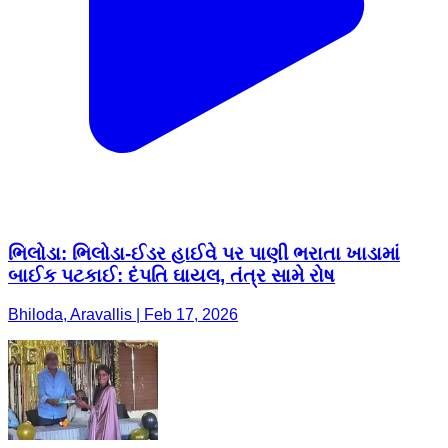
ભિલોડા: ભિલોડા-ઈડર હાઈવે પર પાણી ભરાતા ખાડામાં
બાઈક પટકાઈ: દંપતિ ઘાયલ, તંત્ર સામે રોષ
Bhiloda, Aravallis | Feb 17, 2026