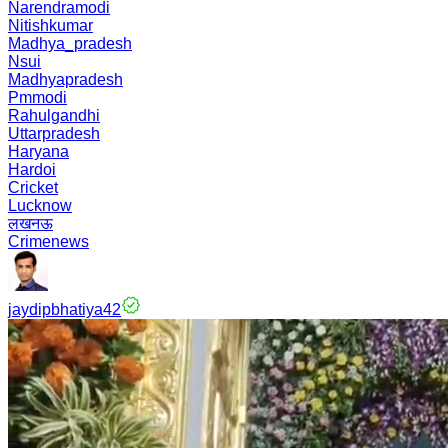
Narendramodi
Nitishkumar
Madhya_pradesh
Nsui
Madhyapradesh
Pmmodi
Rahulgandhi
Uttarpradesh
Haryana
Hardoi
Cricket
Lucknow
लखनऊ
Crimenews
jaydipbhatiya42