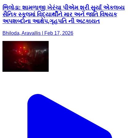
ભિલોડા: શામળાજી ખેરંચા પીએમ શ્રી સુર્યા એકલવ્ય
સૈનિક સ્કૂલમાં વિદ્યાર્થીને માર અને જાતિ વિષયક
અપશબ્દોના આક્ષેપ,ગૃહપતિ ની અટકાયત
Bhiloda, Aravallis | Feb 17, 2026