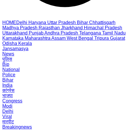
HOME
Delhi
Haryana
Uttar Pradesh
Bihar
Chhattisgarh
Madhya Pradesh
Rajasthan
Jharkhand
Himachal Pradesh
Uttarakhand
Punjab
Andhra Pradesh
Telangana
Tamil Nadu
Karnataka
Maharashtra
Assam
West Bengal
Tripura
Gujarat
Odisha
Kerala
Jansamasya
News
पुलिस
Bjp
National
Police
Bihar
India
कांग्रेस
भाजपा
Congress
Modi
Delhi
Viral
मारपीट
Breakingnews