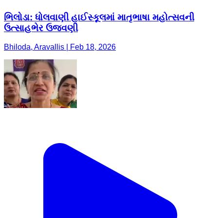
ભિલોડા: ધોલવાણી હાઈસ્કૂલમાં માતૃભાષા મહોત્સવની
ઉત્સાહભેર ઉજવણી
Bhiloda, Aravallis | Feb 18, 2026