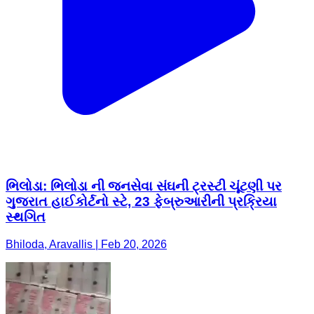
ભિલોડા: ભિલોડા ની જનસેવા સંઘની ટ્રસ્ટી ચૂંટણી પર
ગુજરાત હાઈકોર્ટનો સ્ટે, 23 ફેબ્રુઆરીની પ્રક્રિયા
સ્થગિત
Bhiloda, Aravallis | Feb 20, 2026