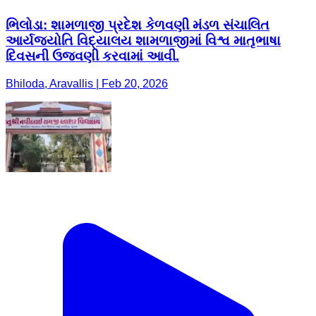
ભિલોડા: શામળાજી પ્રદેશ કેળવણી મંડળ સંચાલિત
આર્યજયોતિ વિદ્યાલય શામળાજીમાં વિશ્વ માતૃભાષા
દિવસની ઉજવણી કરવામાં આવી.
Bhiloda, Aravallis | Feb 20, 2026