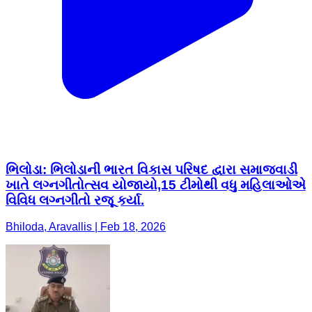
ભિલોડા: ભિલોડાની ભારત વિકાસ પરિષદ દ્વારા સમાજવાડી
ખાતે લગ્નગીતોત્સવ યોજાયો,15 ટીમોથી વધુ મહિલાઓએ
વિવિધ લગ્નગીતો રજૂ કર્યા.
Bhiloda, Aravallis | Feb 18, 2026