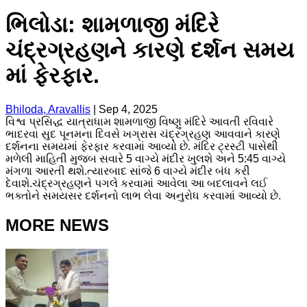
ભિલોડા: શામળાજી મંદિરે
ચંદ્રગ્રહણને કારણે દર્શન સમય
માં ફેરફાર.
Bhiloda, Aravallis
|
Sep 4, 2025
વિશ્વ પ્રસિદ્ધ યાત્રાધામ શામળાજી વિષ્ણુ મંદિરે આવતી રવિવારે
ભાદરવા સુદ પૂનમના દિવસે ખગ્રાસ ચંદ્રગ્રહણ આવવાને કારણે
દર્શનના સમયમાં ફેરફાર કરવામાં આવ્યો છે. મંદિર ટ્રસ્ટી પાસેથી
મળેલી માહિતી મુજબ સવારે 5 વાગ્યે મંદીર ખુલશે અને 5:45 વાગ્યે
મંગળા આરતી થશે.ત્યારબાદ સાંજે 6 વાગ્યે મંદીર બંધ કરી
દેવાશે.ચંદ્રગ્રહણને પગલે કરવામાં આવેલા આ બદલાવને લઈ
ભક્તોને સમયસર દર્શનનો લાભ લેવા અનુરોધ કરવામાં આવ્યો છે.
MORE NEWS