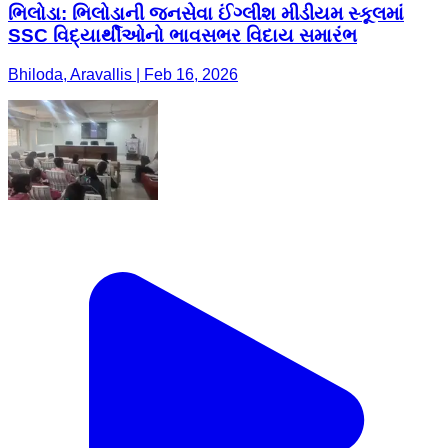
ભિલોડા: ભિલોડાની જનસેવા ઈંગ્લીશ મીડીયમ સ્કૂલમાં
SSC વિદ્યાર્થીઓનો ભાવસભર વિદાય સમારંભ
Bhiloda, Aravallis | Feb 16, 2026