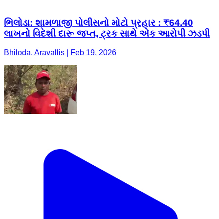
ભિલોડા: શામળાજી પોલીસનો મોટો પ્રહાર : ₹64.40
લાખનો વિદેશી દારૂ જપ્ત, ટ્રક સાથે એક આરોપી ઝડપી
Bhiloda, Aravallis | Feb 19, 2026