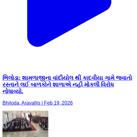
ભિલોડા: શામળાજીના વાંદીયોલ થી કાદવીયા ગામે જવાતો
રસ્તાને લઈ બાળકોને શાળાએ નહી મોકલી વિરોધ
નોધાવ્યો.
Bhiloda, Aravallis | Feb 19, 2026