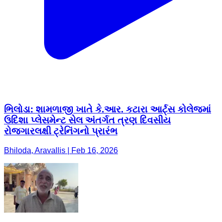
ભિલોડા: શામળાજી ખાતે કે.આર. કટારા આર્ટ્સ કોલેજમાં
ઉદિશા પ્લેસમેન્ટ સેલ અંતર્ગત ત્રણ દિવસીય
રોજગારલક્ષી ટ્રેનિંગનો પ્રારંભ
Bhiloda, Aravallis | Feb 16, 2026