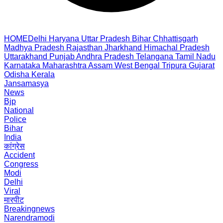
HOME
Delhi
Haryana
Uttar Pradesh
Bihar
Chhattisgarh
Madhya Pradesh
Rajasthan
Jharkhand
Himachal Pradesh
Uttarakhand
Punjab
Andhra Pradesh
Telangana
Tamil Nadu
Karnataka
Maharashtra
Assam
West Bengal
Tripura
Gujarat
Odisha
Kerala
Jansamasya
News
Bjp
National
Police
Bihar
India
कांग्रेस
Accident
Congress
Modi
Delhi
Viral
मारपीट
Breakingnews
Narendramodi