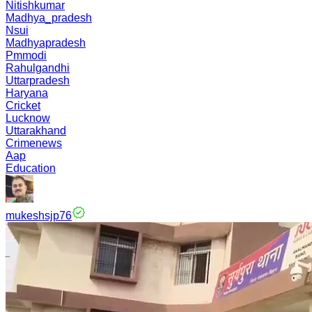
Nitishkumar
Madhya_pradesh
Nsui
Madhyapradesh
Pmmodi
Rahulgandhi
Uttarpradesh
Haryana
Cricket
Lucknow
Uttarakhand
Crimenews
Aap
Education
mukeshsjp76