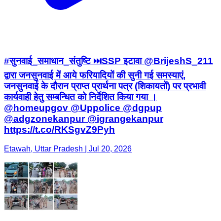
#सुनवाई_समाधान_संतुष्टि ⏭️SSP इटावा @BrijeshS_211
द्वारा जनसुनवाई में आये फरियादियों की सुनी गई समस्याएं,
जनसुनवाई के दौरान प्राप्त प्रार्थना पत्र (शिकायतों) पर प्रभावी
कार्यवाही हेतु सम्बन्धित को निर्देशित किया गया ।
@homeupgov @Uppolice @dgpup
@adgzonekanpur @igrangekanpur
https://t.co/RKSgvZ9Pyh
Etawah, Uttar Pradesh | Jul 20, 2026