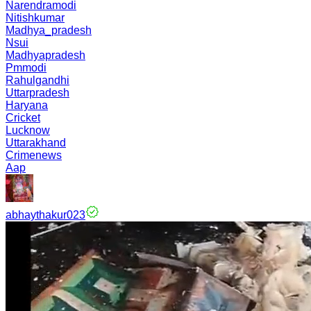
Narendramodi
Nitishkumar
Madhya_pradesh
Nsui
Madhyapradesh
Pmmodi
Rahulgandhi
Uttarpradesh
Haryana
Cricket
Lucknow
Uttarakhand
Crimenews
Aap
abhaythakur023