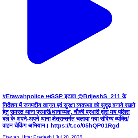
#Etawahpolice ⏭️SSP इटावा @BrijeshS_211 के
निर्देशन में जनपदीय कानून एवं सुरक्षा व्यवस्था को सुदृढ़ बनाये रखने
हेतु समस्त थाना प्रभारी/थानाध्यक्ष, चौकी प्रभारी द्वारा मय पुलिस
बल के अपने-अपने थाना क्षेत्रान्तर्गत चलाया गया संदिग्ध व्यक्ति/
वाहन चेकिंग अभियान। https://t.co/05hQP01Rgd
Etawah, Uttar Pradesh | Jul 20, 2026