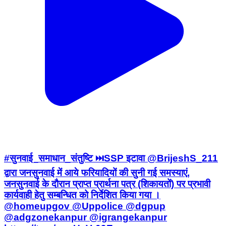
#सुनवाई_समाधान_संतुष्टि ⏭️SSP इटावा @BrijeshS_211
द्वारा जनसुनवाई में आये फरियादियों की सुनी गई समस्याएं,
जनसुनवाई के दौरान प्राप्त प्रार्थना पत्र (शिकायतों) पर प्रभावी
कार्यवाही हेतु सम्बन्धित को निर्देशित किया गया ।
@homeupgov @Uppolice @dgpup
@adgzonekanpur @igrangekanpur