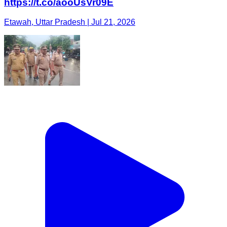
https://t.co/aooUsVr09E
Etawah, Uttar Pradesh | Jul 21, 2026