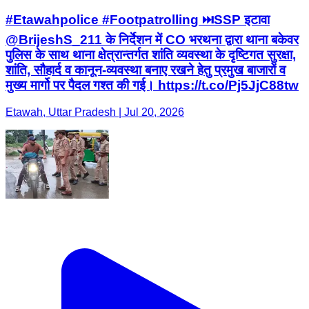
#Etawahpolice #Footpatrolling ⏭️SSP इटावा
@BrijeshS_211 के निर्देशन में CO भरथना द्वारा थाना बकेवर
पुलिस के साथ थाना क्षेत्रान्तर्गत शांति व्यवस्था के दृष्टिगत सुरक्षा,
शांति, सौहार्द व कानून-व्यवस्था बनाए रखने हेतु प्रमुख बाजारों व
मुख्य मार्गो पर पैदल गश्त की गई। https://t.co/Pj5JjC88tw
Etawah, Uttar Pradesh | Jul 20, 2026