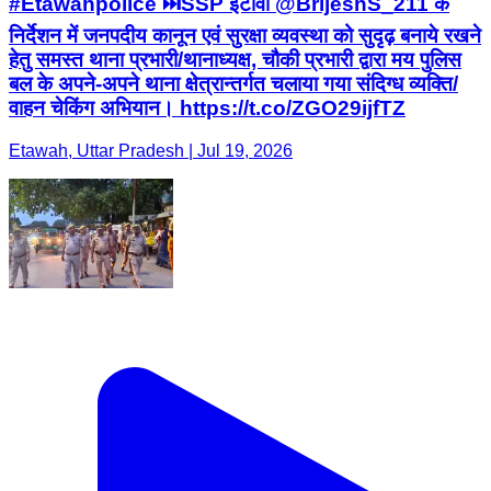
#Etawahpolice ⏭️SSP इटावा @BrijeshS_211 के
निर्देशन में जनपदीय कानून एवं सुरक्षा व्यवस्था को सुदृढ़ बनाये रखने
हेतु समस्त थाना प्रभारी/थानाध्यक्ष, चौकी प्रभारी द्वारा मय पुलिस
बल के अपने-अपने थाना क्षेत्रान्तर्गत चलाया गया संदिग्ध व्यक्ति/
वाहन चेकिंग अभियान। https://t.co/ZGO29ijfTZ
Etawah, Uttar Pradesh | Jul 19, 2026