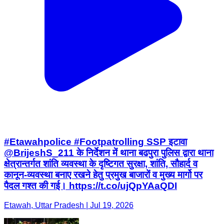
#Etawahpolice #Footpatrolling SSP इटावा
@BrijeshS_211 के निर्देशन में थाना बढपुरा पुलिस द्वारा थाना
क्षेत्रान्तर्गत शांति व्यवस्था के दृष्टिगत सुरक्षा, शांति, सौहार्द व
कानून-व्यवस्था बनाए रखने हेतु प्रमुख बाजारों व मुख्य मार्गो पर
पैदल गश्त की गई। https://t.co/ujQpYAaQDI
Etawah, Uttar Pradesh | Jul 19, 2026