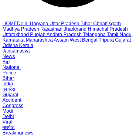
HOME
Delhi
Haryana
Uttar Pradesh
Bihar
Chhattisgarh
Madhya Pradesh
Rajasthan
Jharkhand
Himachal Pradesh
Uttarakhand
Punjab
Andhra Pradesh
Telangana
Tamil Nadu
Karnataka
Maharashtra
Assam
West Bengal
Tripura
Gujarat
Odisha
Kerala
Jansamasya
News
Bjp
National
Police
Bihar
India
कांग्रेस
Gujarat
Accident
Congress
Modi
Delhi
Viral
मारपीट
Breakingnews