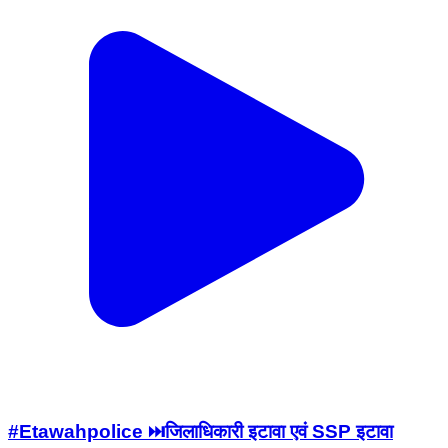
#Etawahpolice ⏭️जिलाधिकारी इटावा एवं SSP इटावा