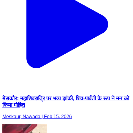
मेसकौर: महाशिवरात्रि पर भव्य झांकी, शिव-पार्वती के रूप ने मन को
किया मोहित
Meskaur, Nawada | Feb 15, 2026