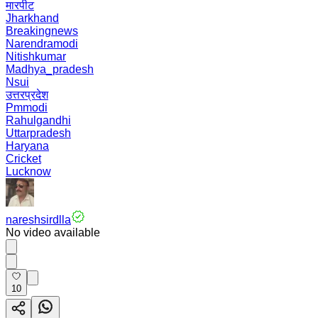
मारपीट
Jharkhand
Breakingnews
Narendramodi
Nitishkumar
Madhya_pradesh
Nsui
उत्तरप्रदेश
Pmmodi
Rahulgandhi
Uttarpradesh
Haryana
Cricket
Lucknow
nareshsirdlla
No video available
10