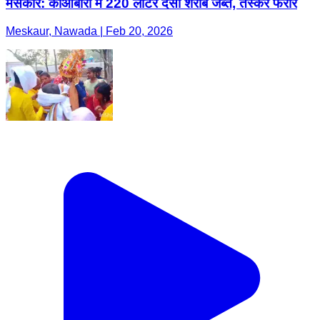
मेसकौर: कौआबारी में 220 लीटर देसी शराब जब्त, तस्कर फरार
Meskaur, Nawada | Feb 20, 2026