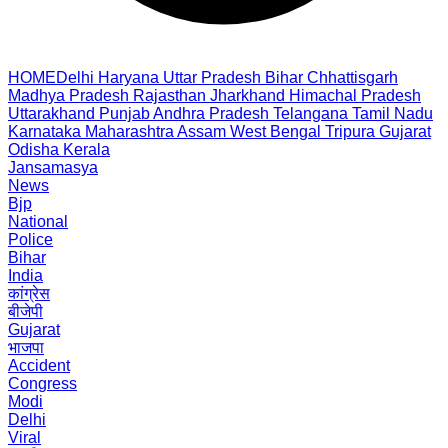
HOME
Delhi
Haryana
Uttar Pradesh
Bihar
Chhattisgarh
Madhya Pradesh
Rajasthan
Jharkhand
Himachal Pradesh
Uttarakhand
Punjab
Andhra Pradesh
Telangana
Tamil Nadu
Karnataka
Maharashtra
Assam
West Bengal
Tripura
Gujarat
Odisha
Kerala
Jansamasya
News
Bjp
National
Police
Bihar
India
कांग्रेस
बीजेपी
Gujarat
भाजपा
Accident
Congress
Modi
Delhi
Viral