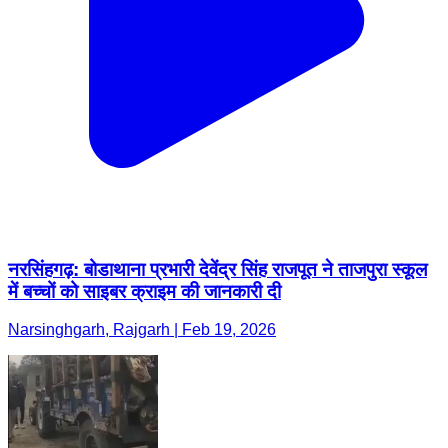
नरसिंहगढ़: बोडाथाना प्रभारी देवेंद्र सिंह राजपूत ने ताजपुरा स्कूल
में बच्चों को साइबर क्राइम की जानकारी दी
Narsinghgarh, Rajgarh | Feb 19, 2026