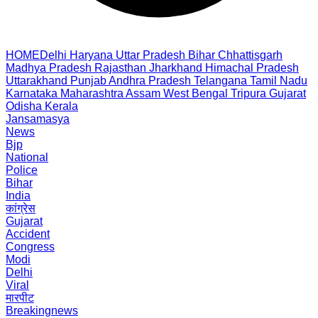
HOME
Delhi
Haryana
Uttar Pradesh
Bihar
Chhattisgarh
Madhya Pradesh
Rajasthan
Jharkhand
Himachal Pradesh
Uttarakhand
Punjab
Andhra Pradesh
Telangana
Tamil Nadu
Karnataka
Maharashtra
Assam
West Bengal
Tripura
Gujarat
Odisha
Kerala
Jansamasya
News
Bjp
National
Police
Bihar
India
कांग्रेस
Gujarat
Accident
Congress
Modi
Delhi
Viral
मारपीट
Breakingnews