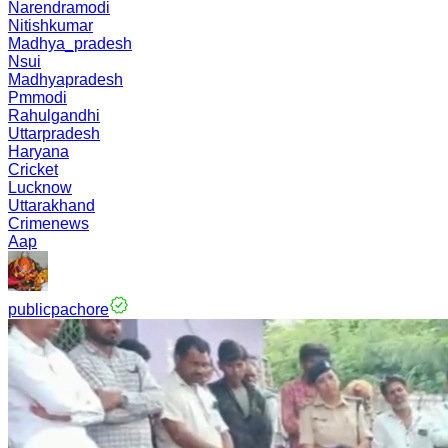
Narendramodi
Nitishkumar
Madhya_pradesh
Nsui
Madhyapradesh
Pmmodi
Rahulgandhi
Uttarpradesh
Haryana
Cricket
Lucknow
Uttarakhand
Crimenews
Aap
publicpachore