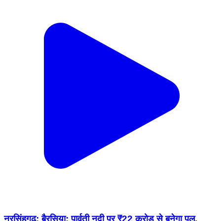
नरसिंहगढ़: बैरसिया: पार्वती नदी पर ₹22 करोड़ से बनेगा पुल,