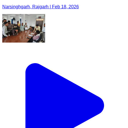
Narsinghgarh, Rajgarh | Feb 18, 2026