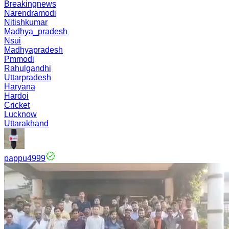
Breakingnews
Narendramodi
Nitishkumar
Madhya_pradesh
Nsui
Madhyapradesh
Pmmodi
Rahulgandhi
Uttarpradesh
Haryana
Hardoi
Cricket
Lucknow
Uttarakhand
pappu4999