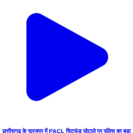
छत्तीसगढ़ के सूरजपुर में PACL चिटफंड घोटाले पर पुलिस का बड़ा