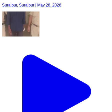
Surajpur, Surajpur | May 28, 2026