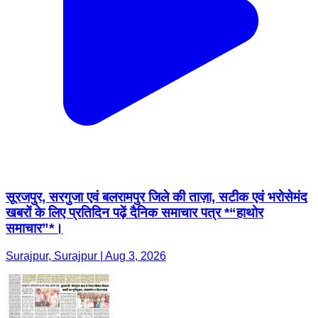
सूरजपुर, सरगुजा एवं बलरामपुर जिले की ताज़ा, सटीक एवं भरोसेमंद
खबरों के लिए प्रतिदिन पढ़ें दैनिक समाचार पत्र *“हाथोर
समाचार”*।
Surajpur, Surajpur | Aug 3, 2026