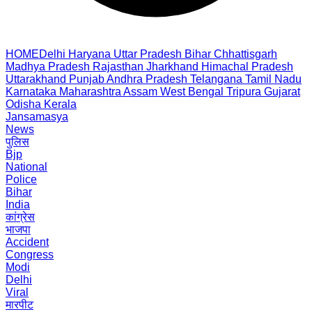
HOME
Delhi
Haryana
Uttar Pradesh
Bihar
Chhattisgarh
Madhya Pradesh
Rajasthan
Jharkhand
Himachal Pradesh
Uttarakhand
Punjab
Andhra Pradesh
Telangana
Tamil Nadu
Karnataka
Maharashtra
Assam
West Bengal
Tripura
Gujarat
Odisha
Kerala
Jansamasya
News
पुलिस
Bjp
National
Police
Bihar
India
कांग्रेस
भाजपा
Accident
Congress
Modi
Delhi
Viral
मारपीट