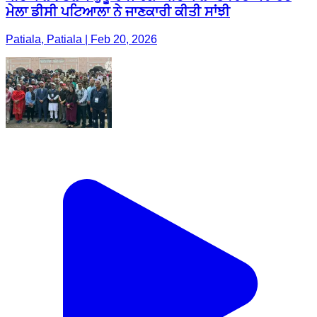
ਮੇਲਾ ਡੀਸੀ ਪਟਿਆਲਾ ਨੇ ਜਾਣਕਾਰੀ ਕੀਤੀ ਸਾਂਝੀ
Patiala, Patiala | Feb 20, 2026