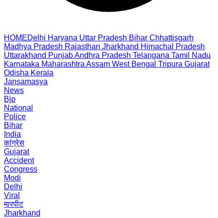
HOME
Delhi
Haryana
Uttar Pradesh
Bihar
Chhattisgarh
Madhya Pradesh
Rajasthan
Jharkhand
Himachal Pradesh
Uttarakhand
Punjab
Andhra Pradesh
Telangana
Tamil Nadu
Karnataka
Maharashtra
Assam
West Bengal
Tripura
Gujarat
Odisha
Kerala
Jansamasya
News
Bjp
National
Police
Bihar
India
कांग्रेस
Gujarat
Accident
Congress
Modi
Delhi
Viral
मारपीट
Jharkhand