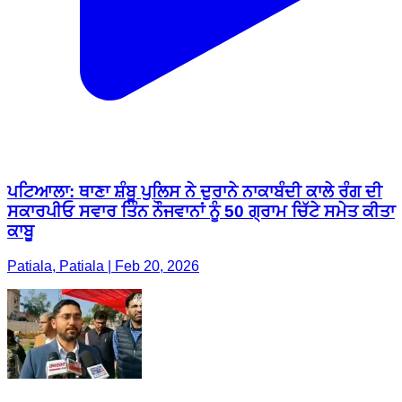
ਪਟਿਆਲਾ: ਥਾਣਾ ਸ਼ੰਬੂ ਪੁਲਿਸ ਨੇ ਦੁਰਾਨੇ ਨਾਕਾਬੰਦੀ ਕਾਲੇ ਰੰਗ ਦੀ
ਸਕਾਰਪੀਓ ਸਵਾਰ ਤਿੰਨ ਨੌਜਵਾਨਾਂ ਨੂੰ 50 ਗ੍ਰਾਮ ਚਿੱਟੇ ਸਮੇਤ ਕੀਤਾ
ਕਾਬੂ
Patiala, Patiala | Feb 20, 2026