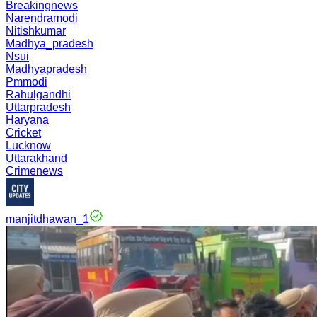
Breakingnews
Narendramodi
Nitishkumar
Madhya_pradesh
Nsui
Madhyapradesh
Pmmodi
Rahulgandhi
Uttarpradesh
Haryana
Cricket
Lucknow
Uttarakhand
Crimenews
manjitdhawan_1