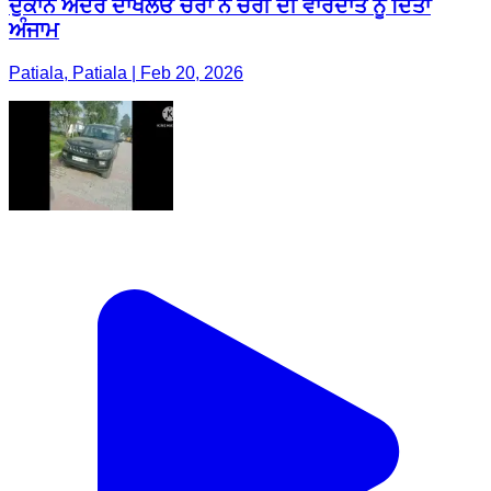
ਦੁਕਾਨ ਅੰਦਰ ਦਾਖਲਓ ਚੋਰਾਂ ਨੇ ਚੋਰੀ ਦੀ ਵਾਰਦਾਤ ਨੂੰ ਦਿੱਤਾ
ਅੰਜਾਮ
Patiala, Patiala | Feb 20, 2026