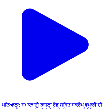
ਪਟਿਆਲਾ: ਸਮਾਣਾ ਦੀ ਰਾਜਲਾ ਰੋਡ ਸਥਿਤ ਸਕਰੈਪ ਵਪਾਰੀ ਦੀ