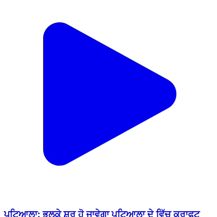
ਪਟਿਆਲਾ: ਭਲਕੇ ਸ਼ੁਰੂ ਹੋ ਜਾਵੇਗਾ ਪਟਿਆਲਾ ਦੇ ਵਿੱਚ ਕਰਾਫਟ