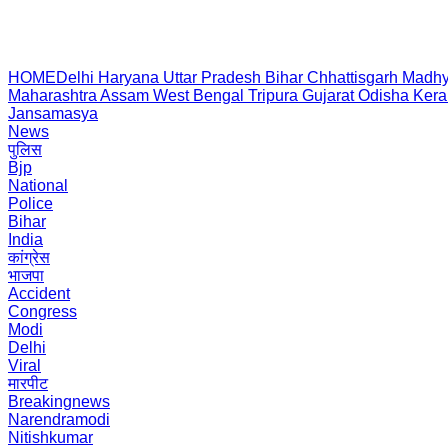
HOME
Delhi
Haryana
Uttar Pradesh
Bihar
Chhattisgarh
Madhy
Maharashtra
Assam
West Bengal
Tripura
Gujarat
Odisha
Kera
Jansamasya
News
पुलिस
Bjp
National
Police
Bihar
India
कांग्रेस
भाजपा
Accident
Congress
Modi
Delhi
Viral
मारपीट
Breakingnews
Narendramodi
Nitishkumar