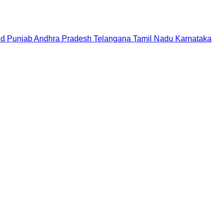
nd
Punjab
Andhra Pradesh
Telangana
Tamil Nadu
Karnataka