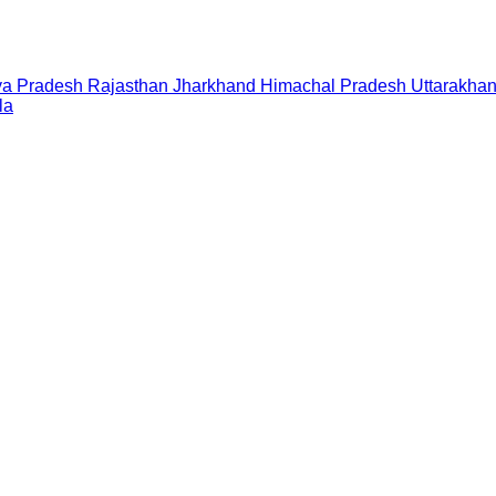
a Pradesh
Rajasthan
Jharkhand
Himachal Pradesh
Uttarakha
la