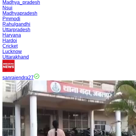
Madhya_pradesh
Nsui
Madhyapradesh
Pmmodi
Rahulgandhi
Uttarpradesh
Haryana
Hardoi
Cricket
Lucknow
Uttarakhand
sanrajendra27