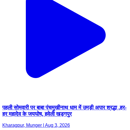
पहली सोमवारी पर बाबा पंचमुखीनाथ धाम में उमड़ी अपार श्रद्धा ,हर-
हर महादेव के जयघोष, हवेली खड़गपुर
Kharagpur, Munger | Aug 3, 2026