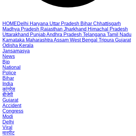
HOME
Delhi
Haryana
Uttar Pradesh
Bihar
Chhattisgarh
Madhya Pradesh
Rajasthan
Jharkhand
Himachal Pradesh
Uttarakhand
Punjab
Andhra Pradesh
Telangana
Tamil Nadu
Karnataka
Maharashtra
Assam
West Bengal
Tripura
Gujarat
Odisha
Kerala
Jansamasya
News
Bjp
National
Police
Bihar
India
कांग्रेस
बीजेपी
Gujarat
Accident
Congress
Modi
Delhi
Viral
मारपीट