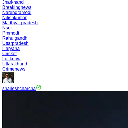
Jharkhand
Breakingnews
Narendramodi
Nitishkumar
Madhya_pradesh
Nsui
Pmmodi
Rahulgandhi
Uttarpradesh
Haryana
Cricket
Lucknow
Uttarakhand
Crimenews
shaileshcharcha