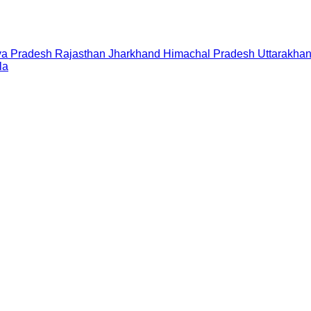
a Pradesh
Rajasthan
Jharkhand
Himachal Pradesh
Uttarakha
la