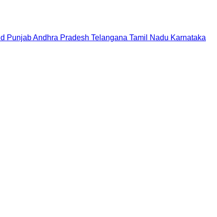
nd
Punjab
Andhra Pradesh
Telangana
Tamil Nadu
Karnataka