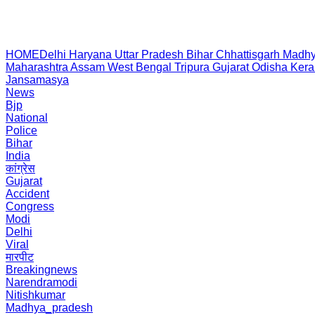
HOME
Delhi
Haryana
Uttar Pradesh
Bihar
Chhattisgarh
Madhy
Maharashtra
Assam
West Bengal
Tripura
Gujarat
Odisha
Kera
Jansamasya
News
Bjp
National
Police
Bihar
India
कांग्रेस
Gujarat
Accident
Congress
Modi
Delhi
Viral
मारपीट
Breakingnews
Narendramodi
Nitishkumar
Madhya_pradesh