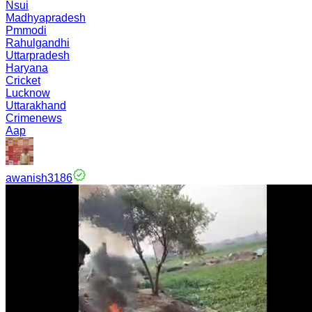
Nsui
Madhyapradesh
Pmmodi
Rahulgandhi
Uttarpradesh
Haryana
Cricket
Lucknow
Uttarakhand
Crimenews
Aap
awanish3186