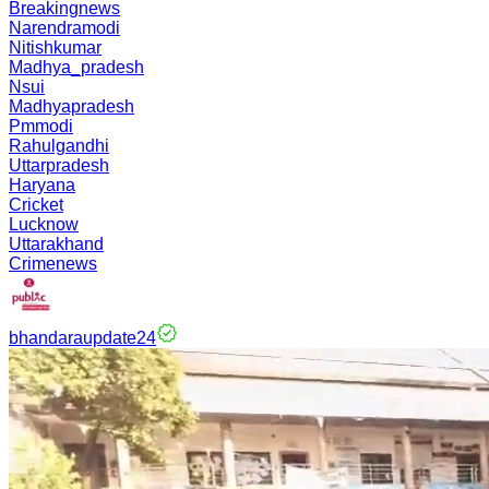
Breakingnews
Narendramodi
Nitishkumar
Madhya_pradesh
Nsui
Madhyapradesh
Pmmodi
Rahulgandhi
Uttarpradesh
Haryana
Cricket
Lucknow
Uttarakhand
Crimenews
bhandaraupdate24