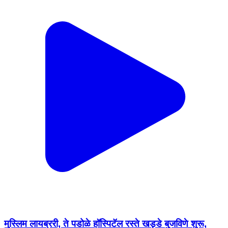
मुस्लिम लायब्ररी, ते पडोळे हॉस्पिटॅल रस्ते खड्डे बुजविणे शुरू,