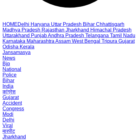
HOME
Delhi
Haryana
Uttar Pradesh
Bihar
Chhattisgarh
Madhya Pradesh
Rajasthan
Jharkhand
Himachal Pradesh
Uttarakhand
Punjab
Andhra Pradesh
Telangana
Tamil Nadu
Karnataka
Maharashtra
Assam
West Bengal
Tripura
Gujarat
Odisha
Kerala
Jansamasya
News
Bjp
National
Police
Bihar
India
कांग्रेस
Gujarat
Accident
Congress
Modi
Delhi
Viral
मारपीट
Jharkhand