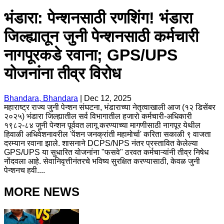
भंडारा: पेन्शनसाठी रणशिंग! भंडारा
जिल्ह्यातून जुनी पेन्शनसाठी कर्मचारी
नागपूरकडे रवाना; GPS/UPS
योजनांना तीव्र विरोध
Bhandara, Bhandara
|
Dec 12, 2025
महाराष्ट्र राज्य जुनी पेन्शन संघटना, भंडाराच्या नेतृत्वाखाली आज (१२ डिसेंबर
२०२५) भंडारा जिल्ह्यातील सर्व विभागातील हजारो कर्मचारी-अधिकारी
१९८२-८४ जुनी पेन्शन पूर्ववत लागू करण्याच्या मागणीसाठी नागपूर येथील
हिवाळी अधिवेशनावरील 'पेंशन जनक्रांती महामोर्चा' करिता सकाळी ९ वाजता
दरम्यान रवाना झाले. शासनाने DCPS/NPS नंतर प्रस्तावित केलेल्या
GPS/UPS या सुधारित योजनांना "फसवे" ठरवत कर्मचाऱ्यांनी तीव्र निषेध
नोंदवला आहे. सेवानिवृत्तीनंतरचे भविष्य सुरक्षित करण्यासाठी, केवळ जुनी
पेन्शनच हवी....
MORE NEWS