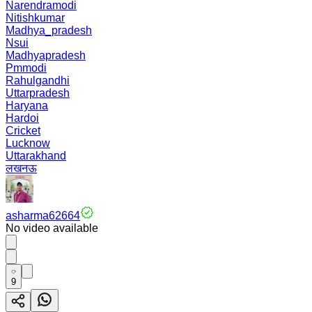
Narendramodi
Nitishkumar
Madhya_pradesh
Nsui
Madhyapradesh
Pmmodi
Rahulgandhi
Uttarpradesh
Haryana
Hardoi
Cricket
Lucknow
Uttarakhand
लखनऊ
asharma62664
No video available
9