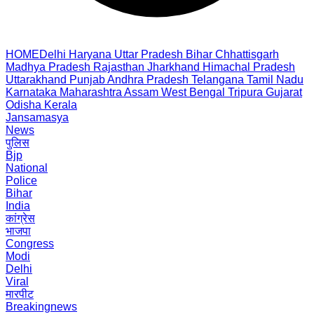
HOME
Delhi
Haryana
Uttar Pradesh
Bihar
Chhattisgarh
Madhya Pradesh
Rajasthan
Jharkhand
Himachal Pradesh
Uttarakhand
Punjab
Andhra Pradesh
Telangana
Tamil Nadu
Karnataka
Maharashtra
Assam
West Bengal
Tripura
Gujarat
Odisha
Kerala
Jansamasya
News
पुलिस
Bjp
National
Police
Bihar
India
कांग्रेस
भाजपा
Congress
Modi
Delhi
Viral
मारपीट
Breakingnews